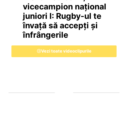
vicecampion național
juniori I: Rugby-ul te
învață să accepți și
înfrângerile
Vezi toate videoclipurile