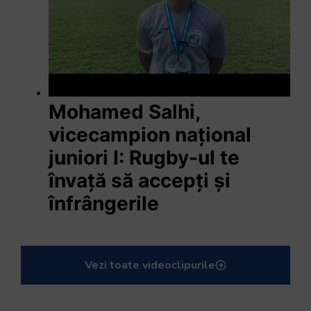
Mohamed Salhi,
vicecampion național
juniori I: Rugby-ul te
învață să accepți și
înfrângerile
Vezi toate videoclipurile