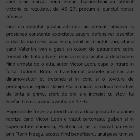
care s-au marcat noua eseuri, bucurestenii au obtinut
victoria cu rezultatul de 46-27, precum si punctul bonus
ofensiv.
Inca din debutul jocului alb-rosii au preluat initiativa si
presiunea constanta exercitata asupra defensivei iesenilor
a dus la marcarea unui eseu, venit in minutul cinci, atunci
cand Valentin Ivan a gasit un culoar de patrundere catre
terenul de tinta advers, reusita mijolocasului la deschidere
fiind urmata de o alta, autor Victor Leon, dupa o intrare in
forta. Tudorel Bratu a transformat ambele incercari ale
dinamovistilor el trecandu-si in cont si o lovitura de
pedeapsa, in replica Daniel Plai a marcat din doua tentative
de tinta si primul sfert de ora s-a incheiat cu elevii lui
Stefan Demici avand avantaj de 17-6.
Raportul de forte s-a modificat in a doua jumatate a primei
reprize cand Victor Leon a vazut cartonasul galben si in
superioritate numerica, Politehnica Iasi a marcat un eseu
prin Florin Neagu, acesta fiind beneficiarul unui pase trimise