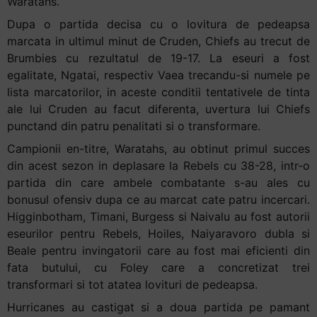
Waratahs.
Dupa o partida decisa cu o lovitura de pedeapsa
marcata in ultimul minut de Cruden, Chiefs au trecut de
Brumbies cu rezultatul de 19-17. La eseuri a fost
egalitate, Ngatai, respectiv Vaea trecandu-si numele pe
lista marcatorilor, in aceste conditii tentativele de tinta
ale lui Cruden au facut diferenta, uvertura lui Chiefs
punctand din patru penalitati si o transformare.
Campionii en-titre, Waratahs, au obtinut primul succes
din acest sezon in deplasare la Rebels cu 38-28, intr-o
partida din care ambele combatante s-au ales cu
bonusul ofensiv dupa ce au marcat cate patru incercari.
Higginbotham, Timani, Burgess si Naivalu au fost autorii
eseurilor pentru Rebels, Hoiles, Naiyaravoro dubla si
Beale pentru invingatorii care au fost mai eficienti din
fata butului, cu Foley care a concretizat trei
transformari si tot atatea lovituri de pedeapsa.
Hurricanes au castigat si a doua partida pe pamant