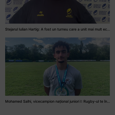
Stejarul Iulian Hartig: A fost un turneu care a unit mai mult echipa
Mohamed Salhi, vicecampion național juniori I: Rugby-ul te învață să accepți și înfrângerile