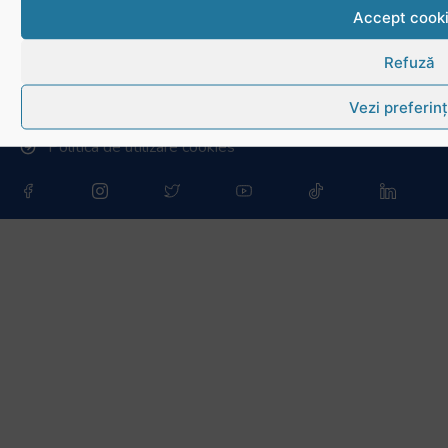
Info - Anunțuri
Accept cook
Refuză
Link-uri utile
Vezi preferin
Download
Politica de utilizare cookies