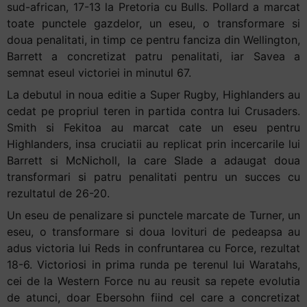
sud-african, 17-13 la Pretoria cu Bulls. Pollard a marcat
toate punctele gazdelor, un eseu, o transformare si
doua penalitati, in timp ce pentru fanciza din Wellington,
Barrett a concretizat patru penalitati, iar Savea a
semnat eseul victoriei in minutul 67.
La debutul in noua editie a Super Rugby, Highlanders au
cedat pe propriul teren in partida contra lui Crusaders.
Smith si Fekitoa au marcat cate un eseu pentru
Highlanders, insa cruciatii au replicat prin incercarile lui
Barrett si McNicholl, la care Slade a adaugat doua
transformari si patru penalitati pentru un succes cu
rezultatul de 26-20.
Un eseu de penalizare si punctele marcate de Turner, un
eseu, o transformare si doua lovituri de pedeapsa au
adus victoria lui Reds in confruntarea cu Force, rezultat
18-6. Victoriosi in prima runda pe terenul lui Waratahs,
cei de la Western Force nu au reusit sa repete evolutia
de atunci, doar Ebersohn fiind cel care a concretizat