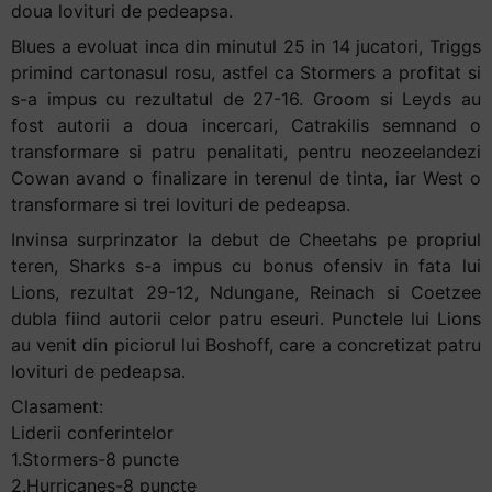
doua lovituri de pedeapsa.
Blues a evoluat inca din minutul 25 in 14 jucatori, Triggs
primind cartonasul rosu, astfel ca Stormers a profitat si
s-a impus cu rezultatul de 27-16. Groom si Leyds au
fost autorii a doua incercari, Catrakilis semnand o
transformare si patru penalitati, pentru neozeelandezi
Cowan avand o finalizare in terenul de tinta, iar West o
transformare si trei lovituri de pedeapsa.
Invinsa surprinzator la debut de Cheetahs pe propriul
teren, Sharks s-a impus cu bonus ofensiv in fata lui
Lions, rezultat 29-12, Ndungane, Reinach si Coetzee
dubla fiind autorii celor patru eseuri. Punctele lui Lions
au venit din piciorul lui Boshoff, care a concretizat patru
lovituri de pedeapsa.
Clasament:
Liderii conferintelor
1.Stormers-8 puncte
2.Hurricanes-8 puncte