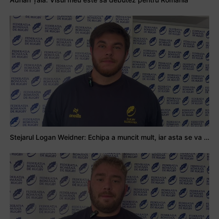
Stejarul Logan Weidner: Echipa a muncit mult, iar asta se va vedea în meciurile de la Nations Cup