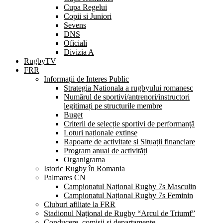
Cupa Regelui
Copii si Juniori
Sevens
DNS
Oficiali
Divizia A
RugbyTV
FRR
Informații de Interes Public
Strategia Nationala a rugbyului romanesc
Numărul de sportivi/antrenori/instructori
legitimați pe structurile membre
Buget
Criterii de selecție sportivi de performanță
Loturi naționale extinse
Rapoarte de activitate și Situații financiare
Program anual de activități
Organigrama
Istoric Rugby în Romania
Palmares CN
Campionatul Național Rugby 7s Masculin
Campionatul Național Rugby 7s Feminin
Cluburi afiliate la FRR
Stadionul Național de Rugby “Arcul de Triumf”
Conducere, comisii și departamente