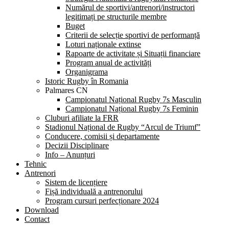
Numărul de sportivi/antrenori/instructori
legitimați pe structurile membre
Buget
Criterii de selecție sportivi de performanță
Loturi naționale extinse
Rapoarte de activitate și Situații financiare
Program anual de activități
Organigrama
Istoric Rugby în Romania
Palmares CN
Campionatul Național Rugby 7s Masculin
Campionatul Național Rugby 7s Feminin
Cluburi afiliate la FRR
Stadionul Național de Rugby “Arcul de Triumf”
Conducere, comisii și departamente
Decizii Disciplinare
Info – Anunțuri
Tehnic
Antrenori
Sistem de licențiere
Fișă individuală a antrenorului
Program cursuri perfecționare 2024
Download
Contact