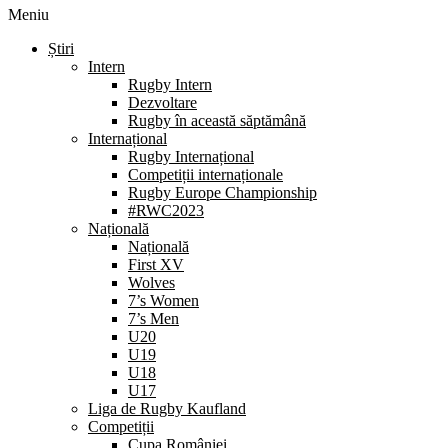
Meniu
Știri
Intern
Rugby Intern
Dezvoltare
Rugby în această săptămână
Internațional
Rugby Internațional
Competiții internaționale
Rugby Europe Championship
#RWC2023
Națională
Națională
First XV
Wolves
7’s Women
7’s Men
U20
U19
U18
U17
Liga de Rugby Kaufland
Competiții
Cupa României