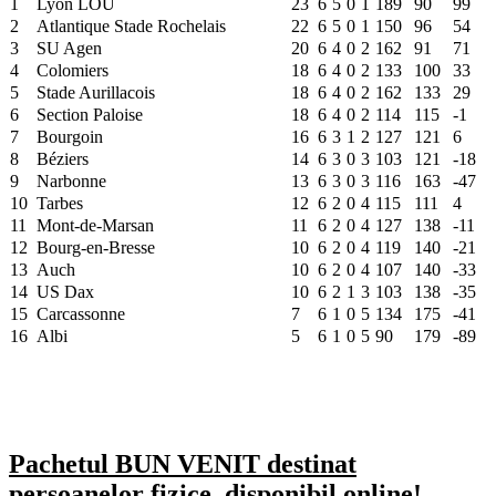
1
Lyon LOU
23
6
5
0
1
189
90
99
2
Atlantique Stade Rochelais
22
6
5
0
1
150
96
54
3
SU Agen
20
6
4
0
2
162
91
71
4
Colomiers
18
6
4
0
2
133
100
33
5
Stade Aurillacois
18
6
4
0
2
162
133
29
6
Section Paloise
18
6
4
0
2
114
115
-1
7
Bourgoin
16
6
3
1
2
127
121
6
8
Béziers
14
6
3
0
3
103
121
-18
9
Narbonne
13
6
3
0
3
116
163
-47
10
Tarbes
12
6
2
0
4
115
111
4
11
Mont-de-Marsan
11
6
2
0
4
127
138
-11
12
Bourg-en-Bresse
10
6
2
0
4
119
140
-21
13
Auch
10
6
2
0
4
107
140
-33
14
US Dax
10
6
2
1
3
103
138
-35
15
Carcassonne
7
6
1
0
5
134
175
-41
16
Albi
5
6
1
0
5
90
179
-89
Pachetul BUN VENIT destinat
persoanelor fizice, disponibil online!