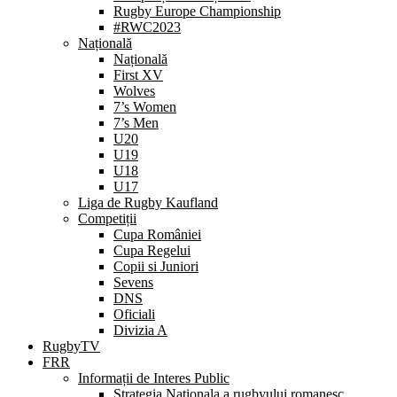
Rugby Europe Championship
#RWC2023
Națională
Națională
First XV
Wolves
7’s Women
7’s Men
U20
U19
U18
U17
Liga de Rugby Kaufland
Competiții
Cupa României
Cupa Regelui
Copii si Juniori
Sevens
DNS
Oficiali
Divizia A
RugbyTV
FRR
Informații de Interes Public
Strategia Nationala a rugbyului romanesc