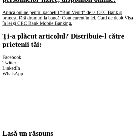
Aplică online pentru pachetul "Bun Venit!" de la CEC Bank și
primești fără drumuri la bancă: Cont curent în lei, Card de debit Visa
în lei și CEC Bank Mobile Banking.​
Ți-a plăcut articolul? Distribuie-l către
prietenii tăi:
Facebook
Twitter
LinkedIn
WhatsApp
Lasă un răspuns