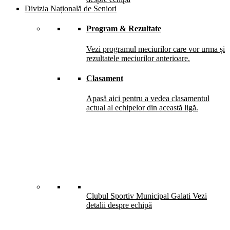
Divizia Națională de Seniori
Program & Rezultate
Vezi programul meciurilor care vor urma și
rezultatele meciurilor anterioare.
Clasament
Apasă aici pentru a vedea clasamentul
actual al echipelor din această ligă.
Clubul Sportiv Municipal Galati
Vezi
detalii despre echipă