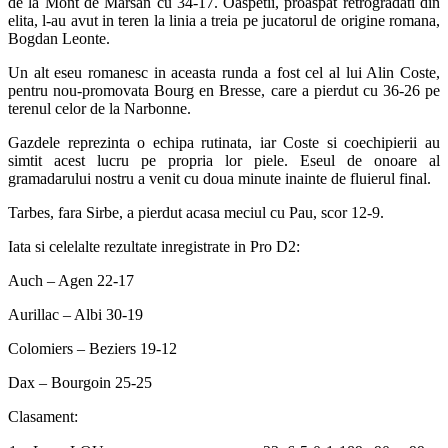
de la Mont de Marsan cu 34-17. Oaspetii, proaspat retrogradati din
elita, l-au avut in teren la linia a treia pe jucatorul de origine romana,
Bogdan Leonte.
Un alt eseu romanesc in aceasta runda a fost cel al lui Alin Coste,
pentru nou-promovata Bourg en Bresse, care a pierdut cu 36-26 pe
terenul celor de la Narbonne.
Gazdele reprezinta o echipa rutinata, iar Coste si coechipierii au
simtit acest lucru pe propria lor piele. Eseul de onoare al
gramadarului nostru a venit cu doua minute inainte de fluierul final.
Tarbes, fara Sirbe, a pierdut acasa meciul cu Pau, scor 12-9.
Iata si celelalte rezultate inregistrate in Pro D2:
Auch – Agen 22-17
Aurillac – Albi 30-19
Colomiers – Beziers 19-12
Dax – Bourgoin 25-25
Clasament: