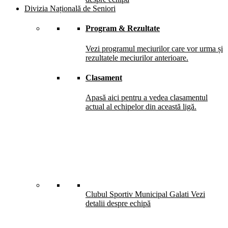
Divizia Națională de Seniori
Program & Rezultate
Vezi programul meciurilor care vor urma și
rezultatele meciurilor anterioare.
Clasament
Apasă aici pentru a vedea clasamentul
actual al echipelor din această ligă.
Clubul Sportiv Municipal Galati
Vezi
detalii despre echipă