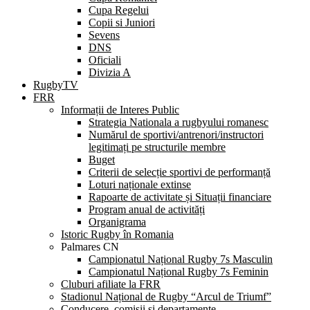
Cupa Regelui
Copii si Juniori
Sevens
DNS
Oficiali
Divizia A
RugbyTV
FRR
Informații de Interes Public
Strategia Nationala a rugbyului romanesc
Numărul de sportivi/antrenori/instructori
legitimați pe structurile membre
Buget
Criterii de selecție sportivi de performanță
Loturi naționale extinse
Rapoarte de activitate și Situații financiare
Program anual de activități
Organigrama
Istoric Rugby în Romania
Palmares CN
Campionatul Național Rugby 7s Masculin
Campionatul Național Rugby 7s Feminin
Cluburi afiliate la FRR
Stadionul Național de Rugby “Arcul de Triumf”
Conducere, comisii și departamente