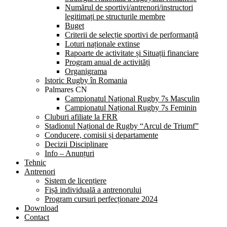
Numărul de sportivi/antrenori/instructori
legitimați pe structurile membre
Buget
Criterii de selecție sportivi de performanță
Loturi naționale extinse
Rapoarte de activitate și Situații financiare
Program anual de activități
Organigrama
Istoric Rugby în Romania
Palmares CN
Campionatul Național Rugby 7s Masculin
Campionatul Național Rugby 7s Feminin
Cluburi afiliate la FRR
Stadionul Național de Rugby “Arcul de Triumf”
Conducere, comisii și departamente
Decizii Disciplinare
Info – Anunțuri
Tehnic
Antrenori
Sistem de licențiere
Fișă individuală a antrenorului
Program cursuri perfecționare 2024
Download
Contact