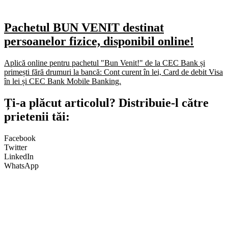
Pachetul BUN VENIT destinat
persoanelor fizice, disponibil online!
Aplică online pentru pachetul "Bun Venit!" de la CEC Bank și
primești fără drumuri la bancă: Cont curent în lei, Card de debit Visa
în lei și CEC Bank Mobile Banking.​
Ți-a plăcut articolul? Distribuie-l către
prietenii tăi:
Facebook
Twitter
LinkedIn
WhatsApp