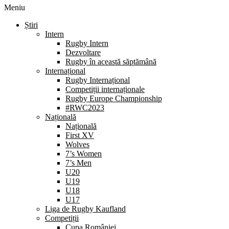
Meniu
Știri
Intern
Rugby Intern
Dezvoltare
Rugby în această săptămână
Internațional
Rugby Internațional
Competiții internaționale
Rugby Europe Championship
#RWC2023
Națională
Națională
First XV
Wolves
7’s Women
7’s Men
U20
U19
U18
U17
Liga de Rugby Kaufland
Competiții
Cupa României