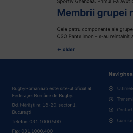
Sportiv Ghencea. Primul i-a avut
Membrii grupei ro
Cele patru componente ale grupei
CSO Pantelimon – s-au reintalnit 
←
older
Navighea
RugbyRomania.ro
este site-ul oficial al
Ultimele
Federației Române de Rugby.
Transmisi
Bd. Mărăști nr. 18-20, sector 1,
Contac
București
Cum se
Telefon:
031.1000.500
Fax: 031.1000.400