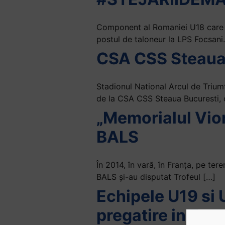
Component al Romaniei U18 care a
postul de taloneur la LPS Focsani.
CSA CSS Steaua
Stadionul National Arcul de Trium
de la CSA CSS Steaua Bucuresti, 
„Memorialul Vior
BALS
În 2014, în vară, în Franţa, pe te
BALS şi-au disputat Trofeul […]
Echipele U19 si 
pregatire in Fra