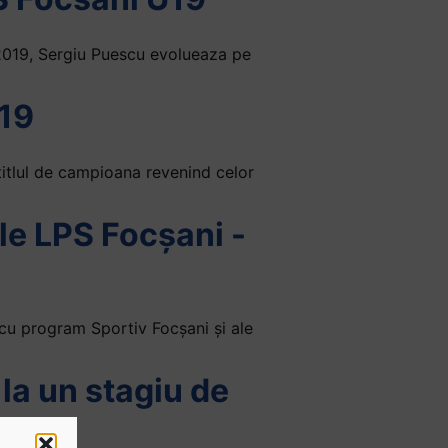
2019, Sergiu Puescu evolueaza pe
19
titlul de campioana revenind celor
le LPS Focşani -
i cu program Sportiv Focşani şi ale
la un stagiu de