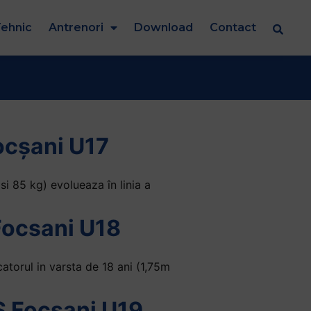
ehnic
Antrenori
Download
Contact
ocșani U17
i 85 kg) evolueaza în linia a
Focsani U18
atorul in varsta de 18 ani (1,75m
 Focsani U19