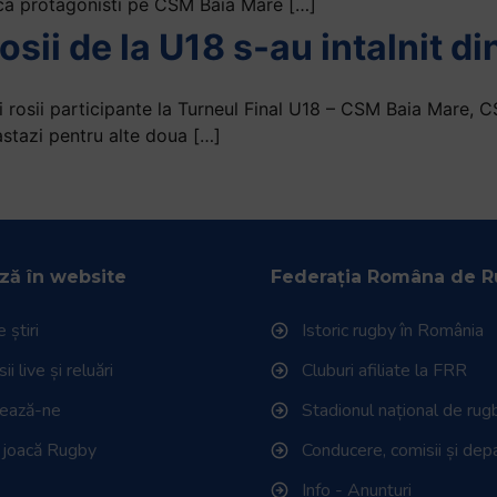
 ca protagonisti pe CSM Baia Mare […]
sii de la U18 s-au intalnit di
 rosii participante la Turneul Final U18 – CSM Baia Mare, 
astazi pentru alte doua […]
ză în website
Federația Româna de 
 știri
Istoric rugby în România
i live și reluări
Cluburi afiliate la FRR
tează-ne
Stadionul național de rug
 joacă Rugby
Conducere, comisii și de
Info - Anunțuri