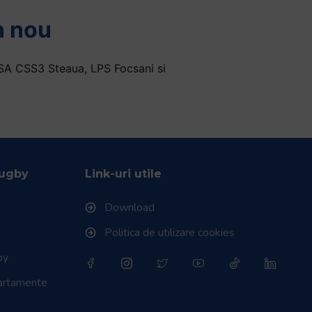
n nou
CSA CSS3 Steaua, LPS Focsani si
Rugby
Link-uri utile
Download
Politica de utilizare cookies
by
partamente