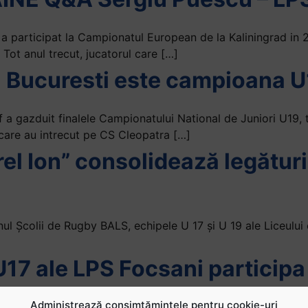
 participat la Campionatul European de la Kaliningrad in 
 Tot anul trecut, jucatorul care […]
 Bucuresti este campioana U
f a gazduit finalele Campionatului National de Juniori U19, 
care au intrecut pe CS Cleopatra […]
el Ion” consolidează legături
renul Şcolii de Rugby BALS, echipele U 17 şi U 19 ale Liceulu
U17 ale LPS Focsani participa 
nta
Administrează consimțămintele pentru cookie-uri