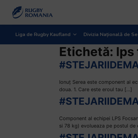
Liga de Rugby Kaufland
Divizia Națională de Se
Etichetă:
lps
#STEJARIIDEMAI
Ionuț Serea este component al echi
doua. 1. Care este eroul tau […]
#STEJARIIDEMAI
Component al echipei LPS Focsani 
si 78 kg) evolueaza pe postul de 
#STEJARIIDEMAI