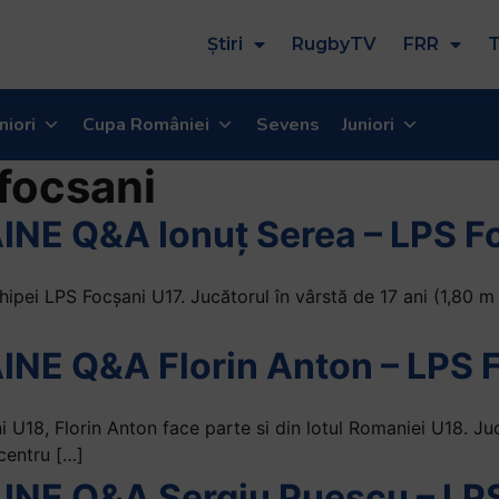
Știri
RugbyTV
FRR
T
niori
Cupa României
Sevens
Juniori
 focsani
NE Q&A Ionuț Serea – LPS F
pei LPS Focșani U17. Jucătorul în vârstă de 17 ani (1,80 m s
NE Q&A Florin Anton – LPS 
U18, Florin Anton face parte si din lotul Romaniei U18. Juc
centru […]
NE Q&A Sergiu Puescu – LPS