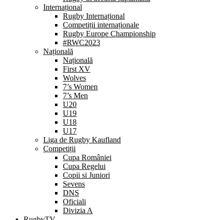
Internațional
Rugby Internațional
Competiții internaționale
Rugby Europe Championship
#RWC2023
Națională
Națională
First XV
Wolves
7’s Women
7’s Men
U20
U19
U18
U17
Liga de Rugby Kaufland
Competiții
Cupa României
Cupa Regelui
Copii si Juniori
Sevens
DNS
Oficiali
Divizia A
RugbyTV