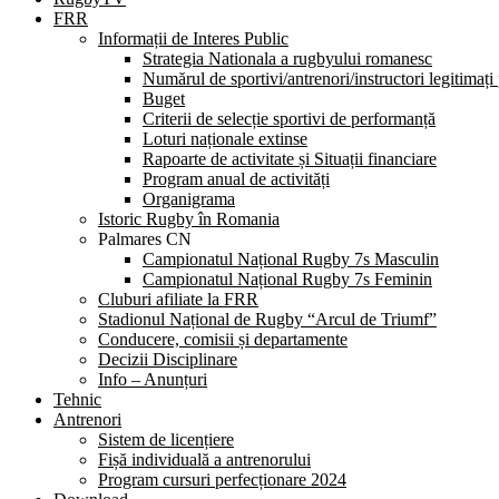
FRR
Informații de Interes Public
Strategia Nationala a rugbyului romanesc
Numărul de sportivi/antrenori/instructori legitimați
Buget
Criterii de selecție sportivi de performanță
Loturi naționale extinse
Rapoarte de activitate și Situații financiare
Program anual de activități
Organigrama
Istoric Rugby în Romania
Palmares CN
Campionatul Național Rugby 7s Masculin
Campionatul Național Rugby 7s Feminin
Cluburi afiliate la FRR
Stadionul Național de Rugby “Arcul de Triumf”
Conducere, comisii și departamente
Decizii Disciplinare
Info – Anunțuri
Tehnic
Antrenori
Sistem de licențiere
Fișă individuală a antrenorului
Program cursuri perfecționare 2024