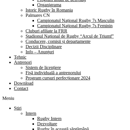
Organigrama
Istoric Rugby în Romania
Palmares CN
Campionatul Național Rugby 7s Masculin
Campionatul Național Rugby 7s Feminin
Cluburi afiliate la FRR
Stadionul Național de Rugby “Arcul de Triumf”
Conducere, comisii și departamente
Decizii Disciplinare
Info – Anunțuri
Tehnic
Antrenori
Sistem de licențiere
Fișă individuală a antrenorului
Program cursuri perfecționare 2024
Download
Contact
Meniu
Știri
Intern
Rugby Intern
Dezvoltare
Rugby în această săptămână