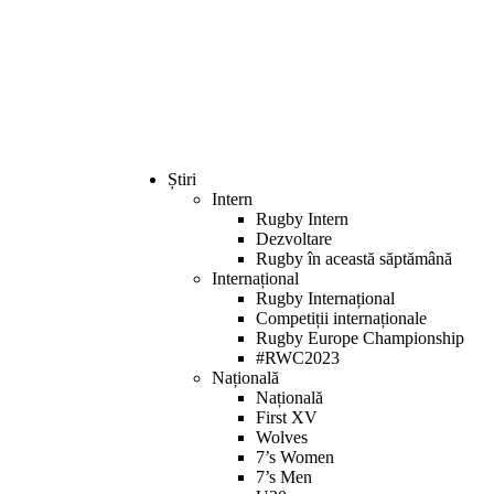
Welcome
to
All
in
One
Accessibility
screen
reader.
To
Știri
start
Intern
the
Rugby Intern
All
Dezvoltare
in
Rugby în această săptămână
One
Internațional
Accessibility
Rugby Internațional
screen
Competiții internaționale
reader,
Rugby Europe Championship
press
#RWC2023
"Ctrl
Națională
+
Națională
/".
First XV
This
Wolves
shortcut
7’s Women
activates
7’s Men
the