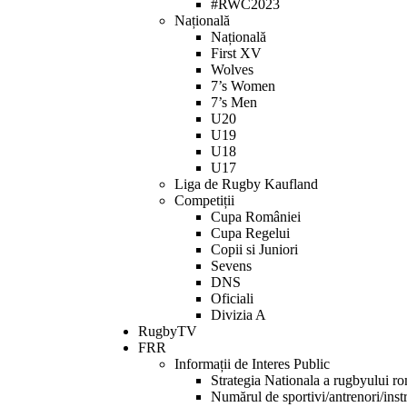
#RWC2023
Națională
Națională
First XV
Wolves
7’s Women
7’s Men
U20
U19
U18
U17
Liga de Rugby Kaufland
Competiții
Cupa României
Cupa Regelui
Copii si Juniori
Sevens
DNS
Oficiali
Divizia A
RugbyTV
FRR
Informații de Interes Public
Strategia Nationala a rugbyului r
Numărul de sportivi/antrenori/instr