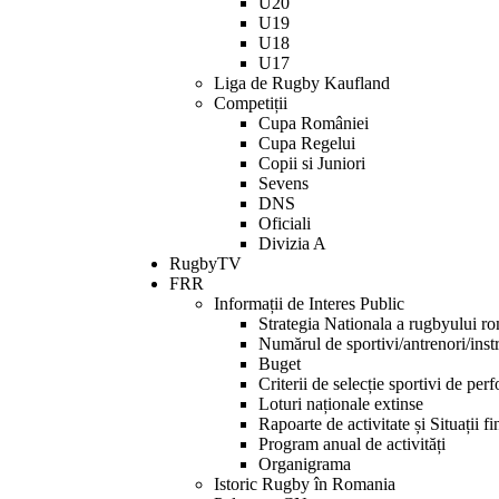
U20
screen
U19
reader
U18
to
U17
help
Liga de Rugby Kaufland
you
Competiții
navigate
Cupa României
and
Cupa Regelui
interact
Copii si Juniori
with
Sevens
the
DNS
content.
Oficiali
Divizia A
RugbyTV
FRR
Informații de Interes Public
Strategia Nationala a rugbyului r
Numărul de sportivi/antrenori/instr
Buget
Criterii de selecție sportivi de per
Loturi naționale extinse
Rapoarte de activitate și Situații f
Program anual de activități
Organigrama
Istoric Rugby în Romania