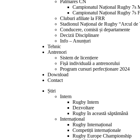
Palmares CN
Campionatul Național Rugby 7s 
Campionatul Național Rugby 7s 
Cluburi afiliate la FRR
Stadionul Național de Rugby “Arcul de
Conducere, comisii și departamente
Decizii Disciplinare
Info – Anunțuri
Tehnic
Antrenori
Sistem de licențiere
Fișă individuală a antrenorului
Program cursuri perfecționare 2024
Download
Contact
Știri
Intern
Rugby Intern
Dezvoltare
Rugby în această săptămână
Internațional
Rugby Internațional
Competiții internaționale
Rugby Europe Championship