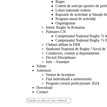
Buget
Criterii de selecție sportivi de per
Loturi naționale extinse
Rapoarte de activitate și Situații f
Program anual de activități
Organigrama
Istoric Rugby în Romania
Palmares CN
Campionatul Național Rugby 7s 
Campionatul Național Rugby 7s 
Cluburi afiliate la FRR
Stadionul Național de Rugby “Arcul de
Conducere, comisii și departamente
Decizii Disciplinare
Info – Anunțuri
Tehnic
Antrenori
Sistem de licențiere
Fișă individuală a antrenorului
Program cursuri perfecționare 2024
Download
Contact