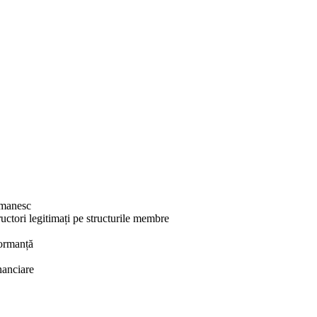
omanesc
uctori legitimați pe structurile membre
formanță
inanciare