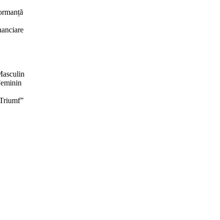
formanță
inanciare
Masculin
Feminin
 Triumf”