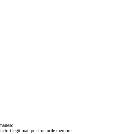
omanesc
uctori legitimați pe structurile membre