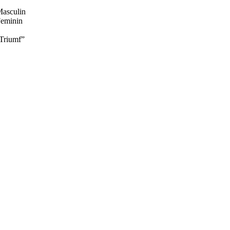
Masculin
Feminin
 Triumf”