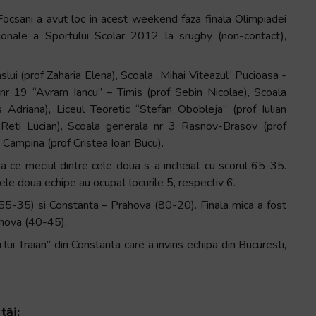
Focsani a avut loc in acest weekend faza finala Olimpiadei
ionale a Sportului Scolar 2012 la srugby (non-contact),
slui (prof Zaharia Elena), Scoala „Mihai Viteazul” Pucioasa -
 nr 19 “Avram Iancu” – Timis (prof Sebin Nicolae), Scoala
 Adriana), Liceul Teoretic “Stefan Obobleja” (prof Iulian
f Reti Lucian), Scoala generala nr 3 Rasnov-Brasov (prof
 Campina (prof Cristea Ioan Bucu).
pa ce meciul dintre cele doua s-a incheiat cu scorul 65-35.
le doua echipe au ocupat locurile 5, respectiv 6.
i (55-35) si Constanta – Prahova (80-20). Finala mica a fost
ahova (40-45).
ui Traian” din Constanta care a invins echipa din Bucuresti,
tăi: