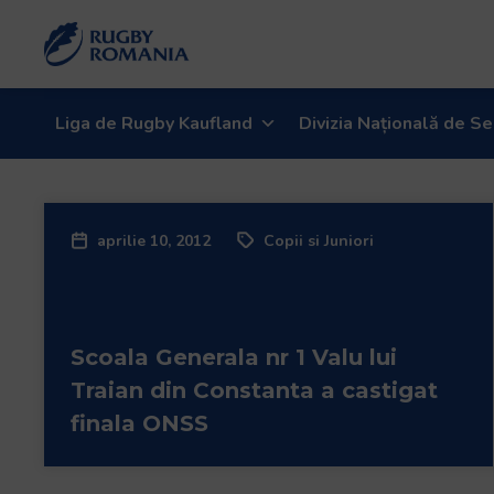
Welcome
to
All
in
One
Liga de Rugby Kaufland
Divizia Națională de Se
Accessibility
screen
reader.
To
aprilie 10, 2012
Copii si Juniori
start
the
All
in
Scoala Generala nr 1 Valu lui
One
Accessibility
Traian din Constanta a castigat
screen
finala ONSS
reader,
press
"Ctrl