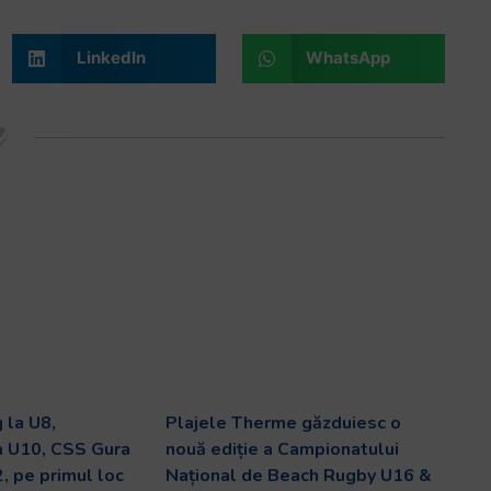
LinkedIn
WhatsApp
 la U8,
Plajele Therme găzduiesc o
a U10, CSS Gura
nouă ediție a Campionatului
, pe primul loc
Național de Beach Rugby U16 &