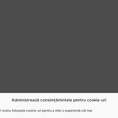
Administrează consimțămintele pentru cookie-uri
 nostru folosește cookie-uri pentru a oferi o experiență cât mai