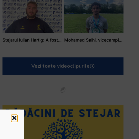
Stejarul Iulian Hartig: A fost un turneu care a unit mai mult echipa
Mohamed Salhi, vicecampion național juniori I: Rugby-ul te învață să accepți și înfrângerile
Vezi toate videoclipurile