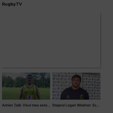
RugbyTV
Adrian Țală: Visul meu este să debutez pentru România
Stejarul Logan Weidner: Echipa a muncit mult, iar asta se va vedea în meciurile de la Nations Cup