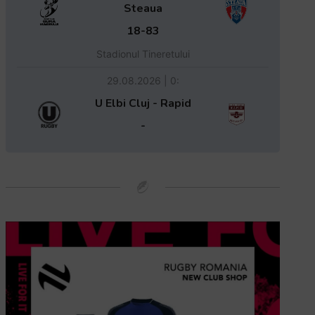
Steaua
18-83
Stadionul Tineretului
29.08.2026 | 0:
U Elbi Cluj - Rapid
-