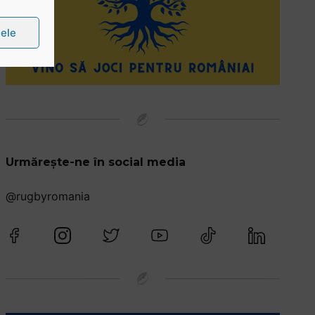
țele
Urmărește-ne în social media
@rugbyromania