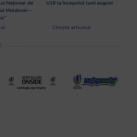
lui Național de
U18 la începutul lunii august
ul Moldovei –
ic”
lul
Citește articolul