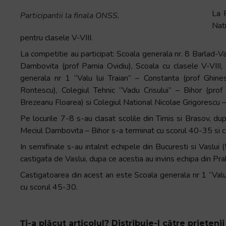
+
La 
Participantii la finala ONSS.
/".
Nat
This
pentru clasele V-VIII.
shortcut
La competitie au participat: Scoala generala nr. 8 Barlad-Va
activates
Dambovita (prof Parnia Ovidiu), Scoala cu clasele V-VIII,
the
generala nr 1 “Valu lui Traian” – Constanta (prof Ghines
screen
Rontescu), Colegiul Tehnic “Vadu Crisului” – Bihor (pro
reader
Brezeanu Floarea) si Colegiul National Nicolae Grigorescu –
to
Pe locurile 7-8 s-au clasat scolile din Timis si Brasov, du
help
Meciul Dambovita – Bihor s-a terminat cu scorul 40-35 si ce
you
navigate
In semifinale s-au intalnit echipele din Bucuresti si Vaslu
and
castigata de Vaslui, dupa ce acestia au invins echipa din Pr
interact
Castigatoarea din acest an este Scoala generala nr 1 “Valu l
with
cu scorul 45-30.
the
content.
Ți-a plăcut articolul? Distribuie-l către prietenii 