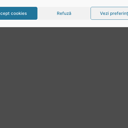
cept cookies
Refuză
Vezi preferin