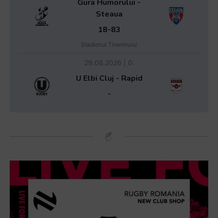
Gura Humorului -
Steaua
18-83
Stadionul Tineretului
29.08.2026 | 0:
U Elbi Cluj - Rapid
-