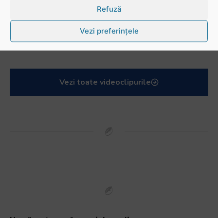
Refuză
Vezi preferințele
Mohamed Salhi, vicecampion național juniori I: Rugby-ul te învață să accepți și înfrângerile
Vezi toate videoclipurile