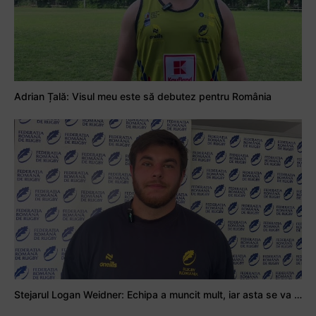
Adrian Țală: Visul meu este să debutez pentru România
Stejarul Logan Weidner: Echipa a muncit mult, iar asta se va vedea în meciurile de la Nations Cup