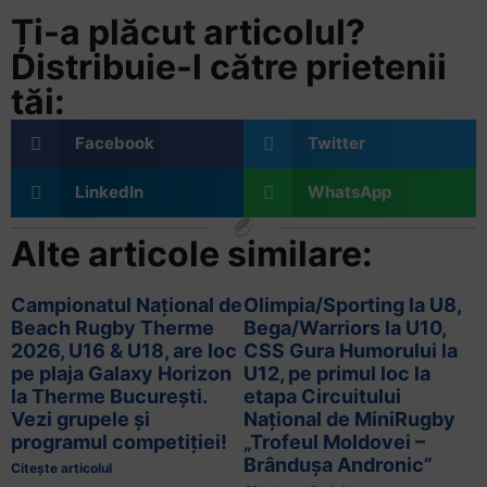
Ți-a plăcut articolul?
Distribuie-l către prietenii
tăi:
Facebook
Twitter
LinkedIn
WhatsApp
Alte articole similare:
Campionatul Național de
Olimpia/Sporting la U8,
Beach Rugby Therme
Bega/Warriors la U10,
2026, U16 & U18, are loc
CSS Gura Humorului la
pe plaja Galaxy Horizon
U12, pe primul loc la
la Therme București.
etapa Circuitului
Vezi grupele și
Național de MiniRugby
programul competiției!
„Trofeul Moldovei –
Brândușa Andronic”
Citește articolul