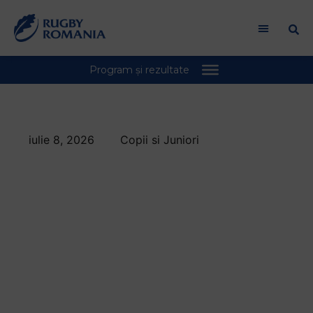
iulie 8, 2026
Copii si Juniori
Plajele Therme
găzduiesc o nouă
ediție a
Campionatului
Național de Beach
Rugby U16 & U18 la