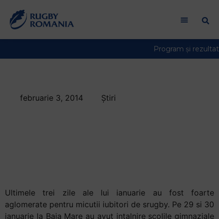
Bun
venit
la
cititorul
de
ecran
All
in
februarie 3, 2014
Știri
One
A avut loc faza
Accessibility
Pentru
municipala la Srugby
a
in Cluj Napoca si
porni
cititorul
Baia Mare
de
ecran
Ultimele trei zile ale lui ianuarie au fost foarte
All
aglomerate pentru micutii iubitori de srugby. Pe 29 si 30
in
ianuarie la Baia Mare au avut intalnire scolile gimnaziale
One