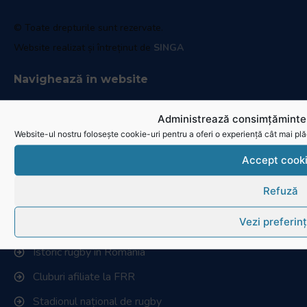
© Toate drepturile sunt rezervate.
Website realizat și întreținut de
SINGA
Navighează în website
Ultimele știri
Administrează consimțămintel
Website-ul nostru folosește cookie-uri pentru a oferi o experiență cât mai plă
Transmisii live și reluări
Accept cook
Contactează-ne
Cum se joacă Rugby
Refuză
Federația Româna de Rugby
Vezi preferin
Istoric rugby în România
Cluburi afiliate la FRR
Stadionul național de rugby