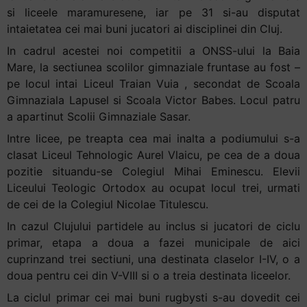
si liceele maramuresene, iar pe 31 si-au disputat
Accessibility,
intaietatea cei mai buni jucatori ai disciplinei din Cluj.
apăsați
„Ctrl
In cadrul acestei noi competitii a ONSS-ului la Baia
+
Mare, la sectiunea scolilor gimnaziale fruntase au fost –
/”
pe locul intai Liceul Traian Vuia , secondat de Scoala
Această
Gimnaziala Lapusel si Scoala Victor Babes. Locul patru
comandă
a apartinut Scolii Gimnaziale Sasar.
rapidă
Intre licee, pe treapta cea mai inalta a podiumului s-a
activează
clasat Liceul Tehnologic Aurel Vlaicu, pe cea de a doua
cititorul
pozitie situandu-se Colegiul Mihai Eminescu. Elevii
de
Liceului Teologic Ortodox au ocupat locul trei, urmati
ecran
de cei de la Colegiul Nicolae Titulescu.
pentru
In cazul Clujului partidele au inclus si jucatori de ciclu
a
primar, etapa a doua a fazei municipale de aici
vă
cuprinzand trei sectiuni, una destinata claselor I-IV, o a
ajuta
doua pentru cei din V-VIII si o a treia destinata liceelor.
să
navigați
La ciclul primar cei mai buni rugbysti s-au dovedit cei