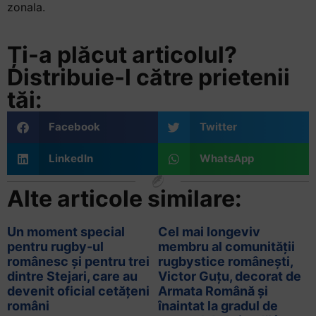
zonala.
Ți-a plăcut articolul?
Distribuie-l către prietenii
tăi:
Facebook
Twitter
LinkedIn
WhatsApp
Alte articole similare:
Un moment special
Cel mai longeviv
pentru rugby-ul
membru al comunității
românesc și pentru trei
rugbystice românești,
dintre Stejari, care au
Victor Guțu, decorat de
devenit oficial cetățeni
Armata Română și
români
înaintat la gradul de