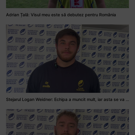
Adrian Țală: Visul meu este să debutez pentru România
Stejarul Logan Weidner: Echipa a muncit mult, iar asta se va vedea în meciurile de la Nations Cup