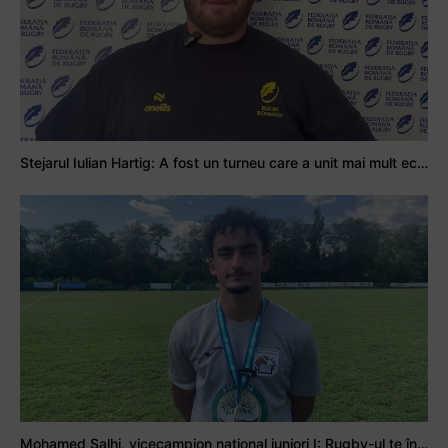
Stejarul Iulian Hartig: A fost un turneu care a unit mai mult echipa
Mohamed Salhi, vicecampion național juniori I: Rugby-ul te învață să accepți și înfrângerile