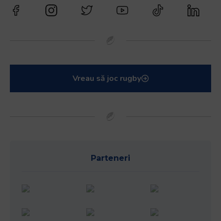
Vreau să joc rugby
Parteneri