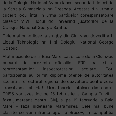
și
de la Colegiul National Avram Iancu, secondati de cei de
să
la Scoala Gimnaziala Ion Creanga. Aceasta din urma a
interacționați
cucerit locul intai in urma partidelor corespunzatoare
cu
claselor V-VIII, locul doi revenind jucatorilor de la
conținutul.
Colegiul National George Baritiu.
Cele mai bune licee la srugby din Cluj s-au dovedit a fi
Liceul Tehnologic nr. 1 si Colegiul National George
Cosbuc.
Atat meciurile de la Baia Mare, cat si cele de la Cluj s-au
bucurat de prezenta oficialilor FRR, cat si a
reprezentantilor inspectoratelor scolare. Toti
participantii au primit diplome oferite de autoritatea
scolara si directorul regional de dezvoltare pentru zona
Transilvania al FRR. Urmatoarele intalniri din cadrul
ONSS vor avea loc pe 15 februarie la Campia Turzii –
faza judeteana pentru Cluj, si pe 19 februarie la Baia
Mare – faza judeteana Maramures. Cele mai bune
clasate se vor infrunta apoi la Brasov, in competitia