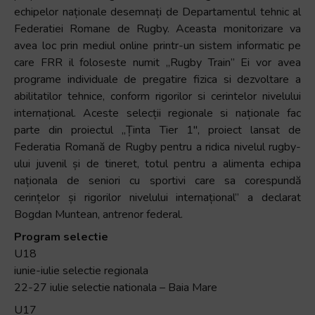
echipelor naționale desemnați de Departamentul tehnic al
Federatiei Romane de Rugby. Aceasta monitorizare va
avea loc prin mediul online printr-un sistem informatic pe
care FRR il foloseste numit „Rugby Train” Ei vor avea
programe individuale de pregatire fizica si dezvoltare a
abilitatilor tehnice, conform rigorilor si cerintelor nivelului
internațional. Aceste selecții regionale si naționale fac
parte din proiectul „Ținta Tier 1″, proiect lansat de
Federatia Romană de Rugby pentru a ridica nivelul rugby-
ului juvenil și de tineret, totul pentru a alimenta echipa
naționala de seniori cu sportivi care sa corespundă
cerințelor și rigorilor nivelului internațional” a declarat
Bogdan Muntean, antrenor federal.
Program selectie
U18
iunie-iulie selectie regionala
22-27 iulie selectie nationala – Baia Mare
U17