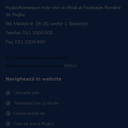
RugbyRomania.ro
este site-ul oficial al Federației Române
de Rugby.
Bd. Mărăști nr. 18-20, sector 1, București
Telefon:
031.1000.500
Fax: 031.1000.400
© Toate drepturile sunt rezervate.
Website realizat și întreținut de
SINGA
Navighează în website
Ultimele știri
Transmisii live și reluări
Contactează-ne
Cum se joacă Rugby