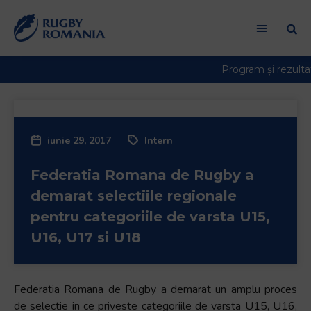
Welcome
to
All
in
One
Accessibility
screen
reader.
iunie 29, 2017
Intern
To
start
Federatia Romana de Rugby a
the
All
demarat selectiile regionale
in
pentru categoriile de varsta U15,
One
U16, U17 si U18
Accessibility
screen
reader,
Federatia Romana de Rugby a demarat un amplu proces
press
de selectie in ce priveste categoriile de varsta U15, U16,
"Ctrl