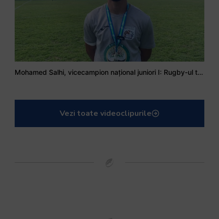
Mohamed Salhi, vicecampion național juniori I: Rugby-ul te învață să accepți și înfrângerile
Vezi toate videoclipurile