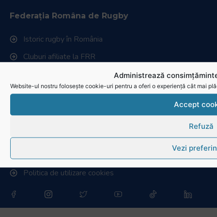
Federația Româna de Rugby
Istoric rugby în România
Cluburi afiliate la FRR
Stadionul național de rugby
Administrează consimțăminte
Website-ul nostru folosește cookie-uri pentru a oferi o experiență cât mai plă
Conducere, comisii și departamente
Accept cook
Info - Anunțuri
Refuză
Link-uri utile
Vezi preferin
Download
Politica de utilizare cookies