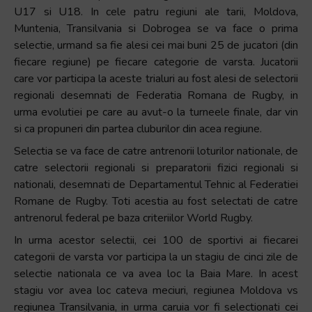
U17 si U18. In cele patru regiuni ale tarii, Moldova,
+
Muntenia, Transilvania si Dobrogea se va face o prima
/".
selectie, urmand sa fie alesi cei mai buni 25 de jucatori (din
This
fiecare regiune) pe fiecare categorie de varsta. Jucatorii
shortcut
care vor participa la aceste trialuri au fost alesi de selectorii
activates
regionali desemnati de Federatia Romana de Rugby, in
the
urma evolutiei pe care au avut-o la turneele finale, dar vin
screen
si ca propuneri din partea cluburilor din acea regiune.
reader
to
Selectia se va face de catre antrenorii loturilor nationale, de
help
catre selectorii regionali si preparatorii fizici regionali si
you
nationali, desemnati de Departamentul Tehnic al Federatiei
navigate
Romane de Rugby. Toti acestia au fost selectati de catre
and
antrenorul federal pe baza criteriilor World Rugby.
interact
In urma acestor selectii, cei 100 de sportivi ai fiecarei
with
categorii de varsta vor participa la un stagiu de cinci zile de
the
selectie nationala ce va avea loc la Baia Mare. In acest
content.
stagiu vor avea loc cateva meciuri, regiunea Moldova vs
regiunea Transilvania, in urma caruia vor fi selectionati cei