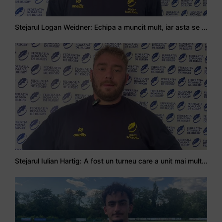
Stejarul Logan Weidner: Echipa a muncit mult, iar asta se va vedea în meciurile de la Nations Cup
Stejarul Iulian Hartig: A fost un turneu care a unit mai mult echipa