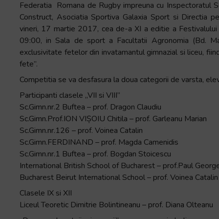
Federatia Romana de Rugby impreuna cu Inspectoratul Scola
+
Construct, Asociatia Sportiva Galaxia Sport si Directia pe
/".
vineri, 17 martie 2017, cea de-a XI a editie a Festivalului
This
09:00, in Sala de sport a Facultatii Agronomia (Bd. Mar
shortcut
exclusivitate fetelor din invatamantul gimnazial si liceu, f
activates
fete”.
the
Competitia se va desfasura la doua categorii de varsta, elevi „
screen
reader
Participanti clasele „VII si VIII”
to
Sc.Gimn.nr.2 Buftea – prof. Dragon Claudiu
help
Sc.Gimn.Prof.ION VIȘOIU Chitila – prof. Garleanu Marian
you
Sc.Gimn.nr.126 – prof. Voinea Catalin
navigate
Sc.Gimn.FERDINAND – prof. Magda Camenidis
and
Sc.Gimn.nr.1 Buftea – prof. Bogdan Stoicescu
interact
International British School of Bucharest – prof.Paul Georg
with
Bucharest Beirut International School – prof. Voinea Catalin
the
Clasele IX si XII
content.
Liceul Teoretic Dimitrie Bolintineanu – prof. Diana Olteanu