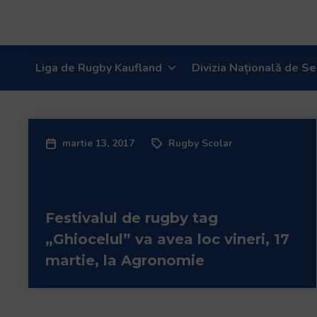
Welcome
to
All
in
Liga de Rugby Kaufland
Divizia Națională de Se
One
Accessibility
screen
reader.
To
martie 13, 2017
Rugby Scolar
start
the
All
in
Festivalul de rugby tag
One
„Ghiocelul” va avea loc vineri, 17
Accessibility
martie, la Agronomie
screen
reader,
press
"Ctrl