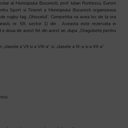
r al Municipiului Bucuresti, prof. Iulian Rontescu, Eurom
ntru Sport si Tineret a Municipiului Bucuresti organizeaza
 de rugby tag „Ghiocelul”. Competitia va avea loc de la ora
asti, nr. 59, sector 1) din . Aceasta este rezervata in
iind a doua de acest fel din acest an, dupa „Dragobete pentru
clasele a VII si a VIII-a” si „clasele a IX-a si a XII-a”.
escu