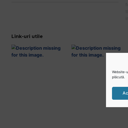
Link-uri utile
Website-ul
plăcută.
Ac