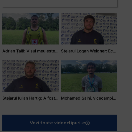
Adrian Țală: Visul meu este să debutez pentru România
Stejarul Logan Weidner: Echipa a muncit mult, iar asta se va vedea în meciurile de la Nations Cup
Stejarul Iulian Hartig: A fost un turneu care a unit mai mult echipa
Mohamed Salhi, vicecampion național juniori I: Rugby-ul te învață să accepți și înfrângerile
Vezi toate videoclipurile