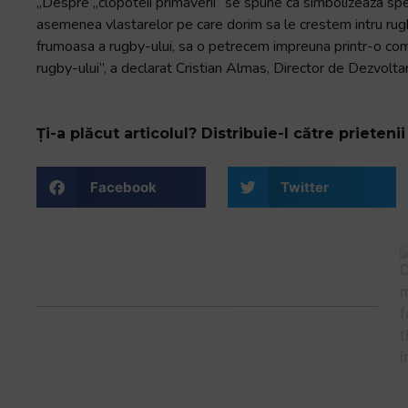
„Despre „clopoteii primaverii” se spune ca simbolizeaza spera
asemenea vlastarelor pe care dorim sa le crestem intru rugby
frumoasa a rugby-ului, sa o petrecem impreuna printr-o com
rugby-ului”, a declarat Cristian Almas, Director de Dezvolt
Ți-a plăcut articolul? Distribuie-l către prietenii 
Facebook
Twitter