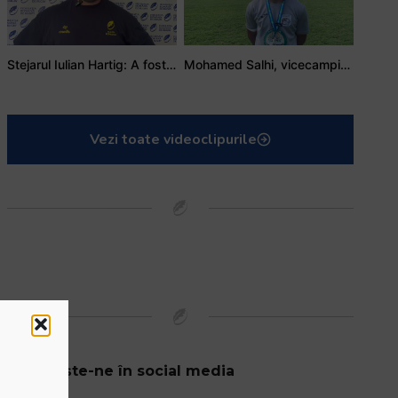
Stejarul Iulian Hartig: A fost un turneu care a unit mai mult echipa
Mohamed Salhi, vicecampion național juniori I: Rugby-ul te învață să accepți și înfrângerile
Vezi toate videoclipurile
Urmărește-ne în social media