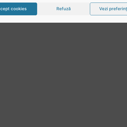
cept cookies
Refuză
Vezi preferin