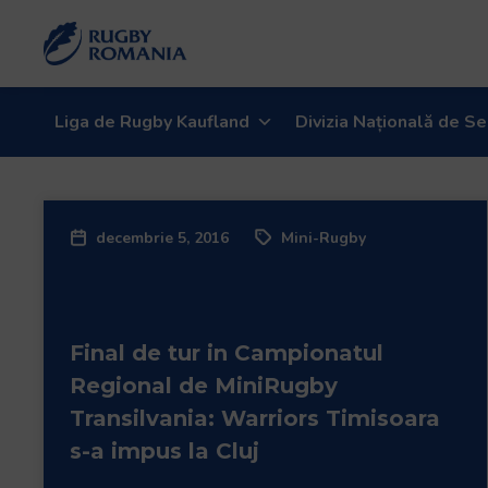
Welcome
to
All
in
One
Liga de Rugby Kaufland
Divizia Națională de Se
Accessibility
screen
reader.
To
decembrie 5, 2016
Mini-Rugby
start
the
All
in
Final de tur in Campionatul
One
Accessibility
Regional de MiniRugby
screen
Transilvania: Warriors Timisoara
reader,
s-a impus la Cluj
press
"Ctrl