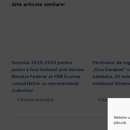
Alte articole similare:
Sezonul 2019-2020 pentru
Festivalul de ru
juniori a fost încheiat prin decizia
„Gica Daraban” v
Biroului Federal al FRR în urma
sambata, 30 noi
consultărilor cu reprezentanții
stadionul Dinam
cluburilor
Citește articolul
Citește artico
Website-ul
plăcută.