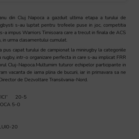
nu din Cluj Napoca a gazduit ultima etapa a turului de
gbysti s-au luptat pentru trofeele puse in joc, competitia
s-a impus Warriors Timisoara care a trecut in finala de ACS
a, in urma clasamentului cumulat.
 pus capat turului de campionat la minirugby la categoriile
rugby, intr-o organizare perfecta in care s-au implicat FRR
rul Cluj-Napoca.Multumim tuturor echipelor participante in
ram vacanta de iarna plina de bucurii, iar in primavara sa ne
Director de Dezvoltare Transilvania-Nord.
VICI“ 20-5
POCA 5-0
ULUI0-20