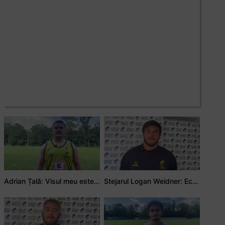
Adrian Țală: Visul meu este să debutez pentru România
Stejarul Logan Weidner: Echipa a muncit mult, iar asta se va vedea în meciurile de la Nations Cup