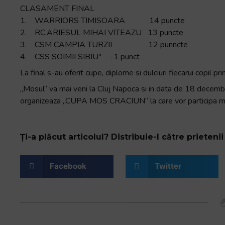
CLASAMENT FINAL
1. WARRIORS TIMISOARA 14 puncte
2. RC.ARIESUL MIHAI VITEAZU 13 puncte
3. CSM CAMPIA TURZII 12 punncte
4. CSS SOIMII SIBIU* -1 punct
La final s-au oferit cupe, diplome si dulciuri fiecarui copil 
„Mosul“ va mai veni la Cluj Napoca si in data de 18 decem
organizeaza „CUPA MOS CRACIUN“ la care vor participa micii
Ți-a plăcut articolul? Distribuie-l către prietenii 
Facebook
Twitter