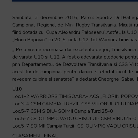
+
/".
Sambata, 3 decembrie 2016, Parcul Sportiv Dr.I.Hatiega
This
Campionat Regional de Mini Rugby Transilvania. Micutii ru
shortcut
fiind dotada cu „Cupa Alexandru Paloseanu“.Astfel, la U10 
activates
„Florin Popovici” cu 20-5, iar la U12, tot Warriors Timisoar
the
„ Pe o vreme racoroasa dar excelenta de joc, Transilvania a
screen
de varsta U10 si U12. A fost o adevarata pledoarie pentru 
reader
prin Departamentul de Dezvoltare Transilvania si CSS Viito
to
acest tur de campionat pentru daruire si efortul facut, le u
help
revedem cu bine si sanatate“, a declarat Gheorghe Sabau, 
you
navigate
U10
and
Loc.1-2 WARRIORS TIMISOARA- ACS „FLORIN POPO
interact
Loc.3-4 CSM CAMPIA TURZII- CSS VIITORUL CLUJ NA
with
Loc.5-7 CSM SIBIU- SOIMII Campia Turzii25-0
the
Loc.5-7 CS. OLIMPIC VADU CRISULUI- CSM SIBIU25-0
content.
Loc.5-7 SOIMII Campia Turzii- CS. OLIMPIC VADU CRIS
CLASAMENT FINAL