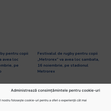
gby pentru copii
Festivalul de rugby pentru copii
a avea loc
„Metrorex” va avea loc sambata,
embrie, pe
16 noiembrie, pe stadionul
o
Metrorex
lul
Citește articolul
Administrează consimțămintele pentru cookie-uri
 nostru folosește cookie-uri pentru a oferi o experiență cât mai