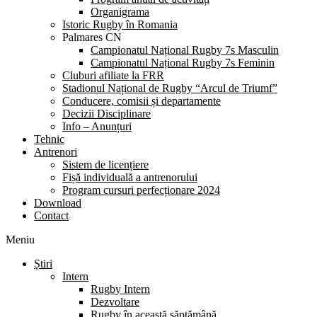
Organigrama
Istoric Rugby în Romania
Palmares CN
Campionatul Național Rugby 7s Masculin
Campionatul Național Rugby 7s Feminin
Cluburi afiliate la FRR
Stadionul Național de Rugby “Arcul de Triumf”
Conducere, comisii și departamente
Decizii Disciplinare
Info – Anunțuri
Tehnic
Antrenori
Sistem de licențiere
Fișă individuală a antrenorului
Program cursuri perfecționare 2024
Download
Contact
Meniu
Știri
Intern
Rugby Intern
Dezvoltare
Rugby în această săptămână