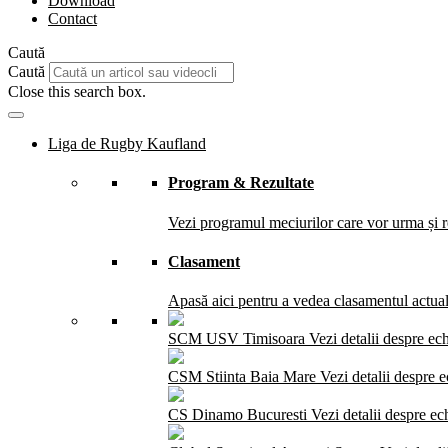
Download
Contact
Caută
Caută
Close this search box.
Liga de Rugby Kaufland
Program & Rezultate
Vezi programul meciurilor care vor urma și re
Clasament
Apasă aici pentru a vedea clasamentul actual 
SCM USV Timisoara
Vezi detalii despre ec
CSM Stiinta Baia Mare
Vezi detalii despre 
CS Dinamo Bucuresti
Vezi detalii despre ec