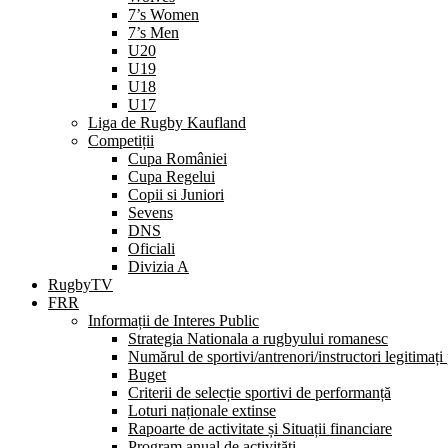
7’s Women
7’s Men
U20
U19
U18
U17
Liga de Rugby Kaufland
Competiții
Cupa României
Cupa Regelui
Copii si Juniori
Sevens
DNS
Oficiali
Divizia A
RugbyTV
FRR
Informații de Interes Public
Strategia Nationala a rugbyului romanesc
Numărul de sportivi/antrenori/instructori legitimați
Buget
Criterii de selecție sportivi de performanță
Loturi naționale extinse
Rapoarte de activitate și Situații financiare
Program anual de activități