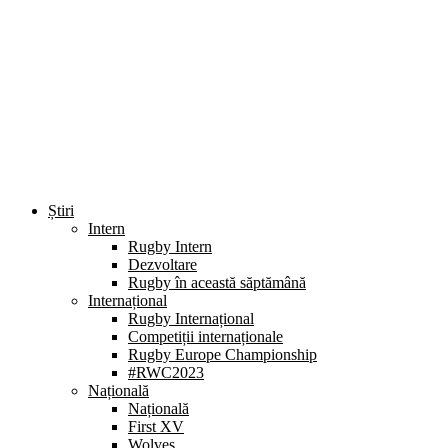
Știri
Intern
Rugby Intern
Dezvoltare
Rugby în această săptămână
Internațional
Rugby Internațional
Competiții internaționale
Rugby Europe Championship
#RWC2023
Națională
Națională
First XV
Wolves