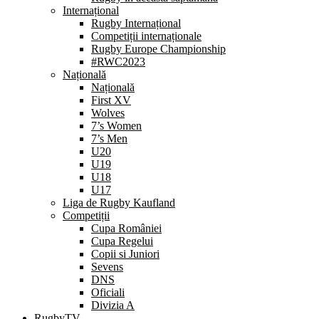
Internațional
Rugby Internațional
Competiții internaționale
Rugby Europe Championship
#RWC2023
Națională
Națională
First XV
Wolves
7’s Women
7’s Men
U20
U19
U18
U17
Liga de Rugby Kaufland
Competiții
Cupa României
Cupa Regelui
Copii si Juniori
Sevens
DNS
Oficiali
Divizia A
RugbyTV