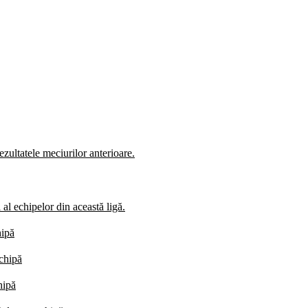
zultatele meciurilor anterioare.
al echipelor din această ligă.
hipă
echipă
hipă