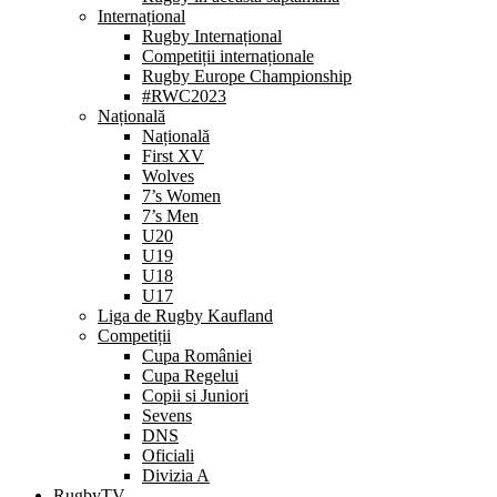
Internațional
Rugby Internațional
Competiții internaționale
Rugby Europe Championship
#RWC2023
Națională
Națională
First XV
Wolves
7’s Women
7’s Men
U20
U19
U18
U17
Liga de Rugby Kaufland
Competiții
Cupa României
Cupa Regelui
Copii si Juniori
Sevens
DNS
Oficiali
Divizia A
RugbyTV