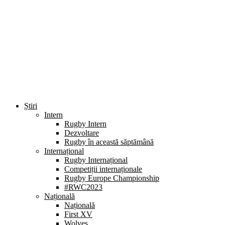
Știri
Intern
Rugby Intern
Dezvoltare
Rugby în această săptămână
Internațional
Rugby Internațional
Competiții internaționale
Rugby Europe Championship
#RWC2023
Națională
Națională
First XV
Wolves