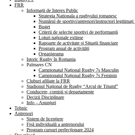
FRR
Informații de Interes Public
Strategia Nationala a rugbyului romanesc
Numărul de sportivi/antrenori/instructori legitimați
Buget
Criterii de selecție sportivi de performanță
Loturi naționale extinse
Rapoarte de activitate și Situații financiare
Program anual de activități
Organigrama
Istoric Rugby în Romania
Palmares CN
Campionatul Național Rugby 7s Masculin
Campionatul Național Rugby 7s Feminin
Cluburi afiliate la FRR
Stadionul Național de Rugby “Arcul de Triumf”
Conducere, comisii și departamente
Decizii Disciplinare
Info – Anunțuri
Tehnic
Antrenori
Sistem de licențiere
Fișă individuală a antrenorului
Program cursuri perfecționare 2024