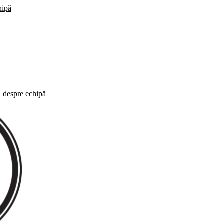
hipă
i despre echipă