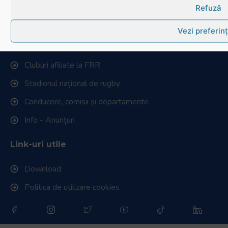
Refuză
Federația Româna de Rugby
Vezi preferin
Istoric rugby în România
Cluburi afiliate la FRR
Stadionul național de rugby
Conducere, comisii și departamente
Info - Anunțuri
Link-uri utile
Download
Politica de utilizare cookies