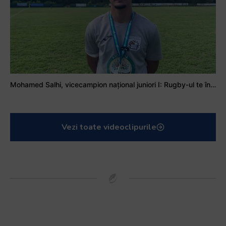
Mohamed Salhi, vicecampion național juniori I: Rugby-ul te învață să accepți și înfrângerile
Vezi toate videoclipurile