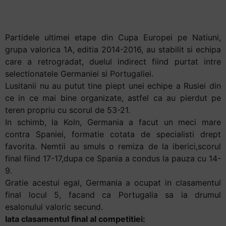
retrogradat
Partidele ultimei etape din Cupa Europei pe Natiuni,
grupa valorica 1A, editia 2014-2016, au stabilit si echipa
care a retrogradat, duelul indirect fiind purtat intre
selectionatele Germaniei si Portugaliei.
Lusitanii nu au putut tine piept unei echipe a Rusiei din
ce in ce mai bine organizate, astfel ca au pierdut pe
teren propriu cu scorul de 53-21.
In schimb, la Koln, Germania a facut un meci mare
contra Spaniei, formatie cotata de specialisti drept
favorita. Nemtii au smuls o remiza de la iberici,scorul
final fiind 17-17,dupa ce Spania a condus la pauza cu 14-
9.
Gratie acestui egal, Germania a ocupat in clasamentul
final locul 5, facand ca Portugalia sa ia drumul
esalonului valoric secund.
Iata clasamentul final al competitiei: