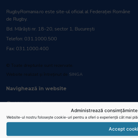
RugbyRomania.ro
este site-ul oficial al Federației Române
de Rugby.
Bd. Mărăști nr. 18-20, sector 1, București
Telefon:
031.1000.500
Fax: 031.1000.400
© Toate drepturile sunt rezervate.
Website realizat și întreținut de
SINGA
Navighează în website
Ultimele știri
Administrează consimțămintel
Transmisii live și reluări
Website-ul nostru folosește cookie-uri pentru a oferi o experiență cât mai plă
Contactează-ne
Accept cook
Cum se joacă Rugby