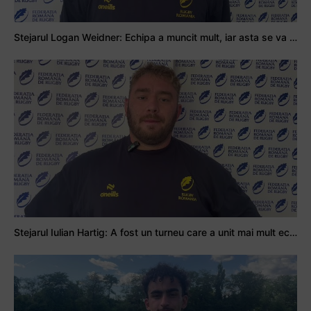
Stejarul Logan Weidner: Echipa a muncit mult, iar asta se va vedea în meciurile de la Nations Cup
Stejarul Iulian Hartig: A fost un turneu care a unit mai mult echipa