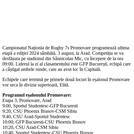
Campionatul Naționla de Rugby 7s Promovare programează ultima
etapă a ediției 2024 sâmbătă,
3 august
, la Arad. Competiția se va
desfășura pe stadionul din Sânnicolau Mic, cu începere
de la ora
09:00
. Liderul la zi al clasamentului este GFP București, echipă care
a câștigat ambele runde, care au avut loc în Capitală.
Echipele care termină pe primele două locuri în eșalonul Promovare
vor urca în divizia superioară, Elită.
Programul eșalonului Promovare:
Etapa 3, Promovare, Arad
9:00
, Sportul Studentesc-GFP Bucuresti
9:20
, CSU Phoenix Brasov-CSM Sibiu
9:40
, CSU Arad-Sportul Studentesc
10:00
, GFP Bucuresti-CSU Phoenix Brasov
10:20
, CSU Arad-CSM Sibiu
10:40
, Sportul Studentesc-CSU Phoenix Brasov