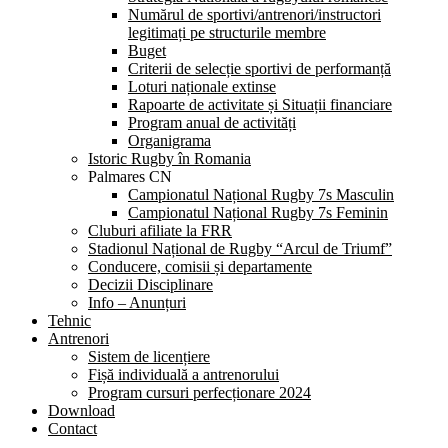
Numărul de sportivi/antrenori/instructori
legitimați pe structurile membre
Buget
Criterii de selecție sportivi de performanță
Loturi naționale extinse
Rapoarte de activitate și Situații financiare
Program anual de activități
Organigrama
Istoric Rugby în Romania
Palmares CN
Campionatul Național Rugby 7s Masculin
Campionatul Național Rugby 7s Feminin
Cluburi afiliate la FRR
Stadionul Național de Rugby “Arcul de Triumf”
Conducere, comisii și departamente
Decizii Disciplinare
Info – Anunțuri
Tehnic
Antrenori
Sistem de licențiere
Fișă individuală a antrenorului
Program cursuri perfecționare 2024
Download
Contact