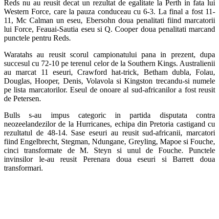
Reds nu au reusit decat un rezultat de egalitate la Perth in fata lui
Western Force, care la pauza conduceau cu 6-3. La final a fost 11-
11, Mc Calman un eseu, Ebersohn doua penalitati fiind marcatorii
lui Force, Feauai-Sautia eseu si Q. Cooper doua penalitati marcand
punctele pentru Reds.
Waratahs au reusit scorul campionatului pana in prezent, dupa
succesul cu 72-10 pe terenul celor de la Southern Kings. Australienii
au marcat 11 eseuri, Crawford hat-trick, Betham dubla, Folau,
Douglas, Hooper, Denis, Volavola si Kingston trecandu-si numele
pe lista marcatorilor. Eseul de onoare al sud-africanilor a fost reusit
de Petersen.
Bulls s-au impus categoric in partida disputata contra
neozeelandezilor de la Hurricanes, echipa din Pretoria castigand cu
rezultatul de 48-14. Sase eseuri au reusit sud-africanii, marcatori
fiind Engelbrecht, Stegman, Ndungane, Greyling, Mapoe si Fouche,
cinci transformate de M. Steyn si unul de Fouche. Punctele
invinsilor le-au reusit Perenara doua eseuri si Barrett doua
transformari.