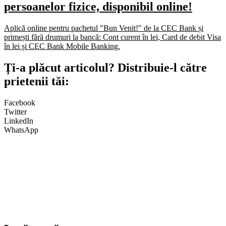
persoanelor fizice, disponibil online!
Aplică online pentru pachetul "Bun Venit!" de la CEC Bank și
primești fără drumuri la bancă: Cont curent în lei, Card de debit Visa
în lei și CEC Bank Mobile Banking.​
Ți-a plăcut articolul? Distribuie-l către
prietenii tăi:
Facebook
Twitter
LinkedIn
WhatsApp