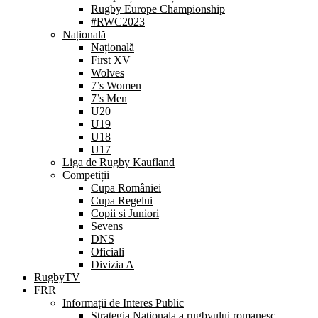
Rugby Europe Championship
#RWC2023
Națională
Națională
First XV
Wolves
7’s Women
7’s Men
U20
U19
U18
U17
Liga de Rugby Kaufland
Competiții
Cupa României
Cupa Regelui
Copii si Juniori
Sevens
DNS
Oficiali
Divizia A
RugbyTV
FRR
Informații de Interes Public
Strategia Nationala a rugbyului romanesc