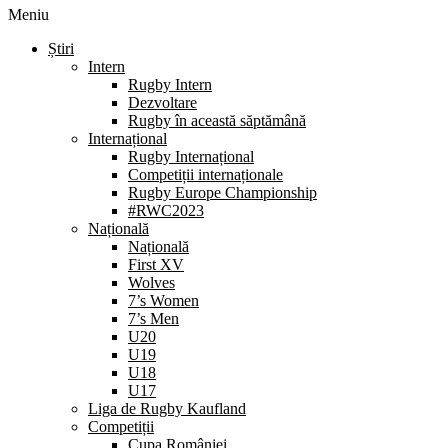
Meniu
Știri
Intern
Rugby Intern
Dezvoltare
Rugby în această săptămână
Internațional
Rugby Internațional
Competiții internaționale
Rugby Europe Championship
#RWC2023
Națională
Națională
First XV
Wolves
7’s Women
7’s Men
U20
U19
U18
U17
Liga de Rugby Kaufland
Competiții
Cupa României