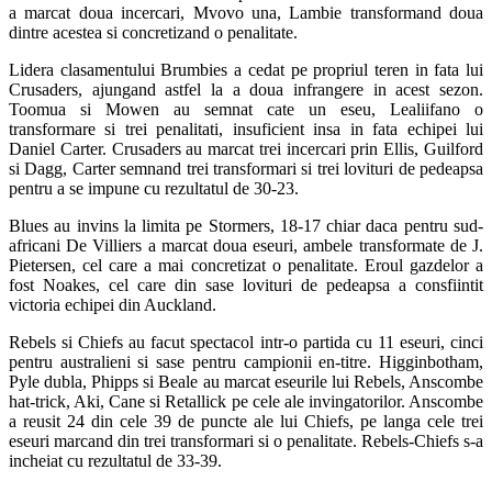
a marcat doua incercari, Mvovo una, Lambie transformand doua
dintre acestea si concretizand o penalitate.
Lidera clasamentului Brumbies a cedat pe propriul teren in fata lui
Crusaders, ajungand astfel la a doua infrangere in acest sezon.
Toomua si Mowen au semnat cate un eseu, Lealiifano o
transformare si trei penalitati, insuficient insa in fata echipei lui
Daniel Carter. Crusaders au marcat trei incercari prin Ellis, Guilford
si Dagg, Carter semnand trei transformari si trei lovituri de pedeapsa
pentru a se impune cu rezultatul de 30-23.
Blues au invins la limita pe Stormers, 18-17 chiar daca pentru sud-
africani De Villiers a marcat doua eseuri, ambele transformate de J.
Pietersen, cel care a mai concretizat o penalitate. Eroul gazdelor a
fost Noakes, cel care din sase lovituri de pedeapsa a consfiintit
victoria echipei din Auckland.
Rebels si Chiefs au facut spectacol intr-o partida cu 11 eseuri, cinci
pentru australieni si sase pentru campionii en-titre. Higginbotham,
Pyle dubla, Phipps si Beale au marcat eseurile lui Rebels, Anscombe
hat-trick, Aki, Cane si Retallick pe cele ale invingatorilor. Anscombe
a reusit 24 din cele 39 de puncte ale lui Chiefs, pe langa cele trei
eseuri marcand din trei transformari si o penalitate. Rebels-Chiefs s-a
incheiat cu rezultatul de 33-39.