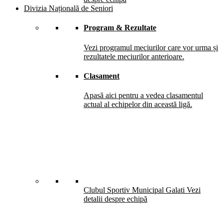
Divizia Națională de Seniori
Program & Rezultate
Vezi programul meciurilor care vor urma și
rezultatele meciurilor anterioare.
Clasament
Apasă aici pentru a vedea clasamentul
actual al echipelor din această ligă.
Clubul Sportiv Municipal Galati
Vezi
detalii despre echipă