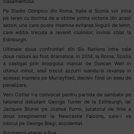
clasamentului.
Pe Stadio Olimpico din Roma, Italia si Scotia vor intra
pe teren cu dorinta de a obtine prima victorie din acest
sezon, una care poate insemna evitarea lingurii de lemn,
care editia trecuta a revenit ciulinilor, invinsi chiar la
Edinburgh.
Ultimele doua confruntari din Six Nations intre cele
doua natiuni au fost dramatice. In 2014, la Roma, Scotia
a castigat prin dropgolul marcat de Duncan Weir in
ultimul minut, anul trecut azzurri luandu-si revansa in
aceeasi maniera pe Murrayfiled, decisiv fiind un eseu de
penalizare.
Vern Cotter l-a convocat pentru partida de sambata pe
talonerul debutant George Turner de la Edinburgh, iar
Jacques Brunel pe Joshua Furno, jucatorul de linia a
doua inregimentat la Newcastle Falcons, care-l va
inlocui pe George Biagi, accidentat.
Programul etapei a III-a :