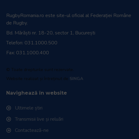
RugbyRomania.ro
este site-ul oficial al Federației Române
de Rugby.
Bd. Mărăști nr. 18-20, sector 1, București
Telefon:
031.1000.500
Fax: 031.1000.400
© Toate drepturile sunt rezervate.
Website realizat și întreținut de
SINGA
Navighează în website
Ultimele știri
Transmisii live și reluări
Contactează-ne