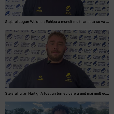
Stejarul Logan Weidner: Echipa a muncit mult, iar asta se va vedea în meciurile de la Nations Cup
Stejarul Iulian Hartig: A fost un turneu care a unit mai mult echipa