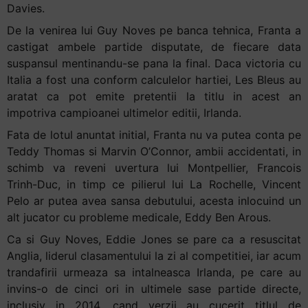
Davies.
De la venirea lui Guy Noves pe banca tehnica, Franta a
castigat ambele partide disputate, de fiecare data
suspansul mentinandu-se pana la final. Daca victoria cu
Italia a fost una conform calculelor hartiei, Les Bleus au
aratat ca pot emite pretentii la titlu in acest an
impotriva campioanei ultimelor editii, Irlanda.
Fata de lotul anuntat initial, Franta nu va putea conta pe
Teddy Thomas si Marvin O’Connor, ambii accidentati, in
schimb va reveni uvertura lui Montpellier, Francois
Trinh-Duc, in timp ce pilierul lui La Rochelle, Vincent
Pelo ar putea avea sansa debutului, acesta inlocuind un
alt jucator cu probleme medicale, Eddy Ben Arous.
Ca si Guy Noves, Eddie Jones se pare ca a resuscitat
Anglia, liderul clasamentului la zi al competitiei, iar acum
trandafirii urmeaza sa intalneasca Irlanda, pe care au
invins-o de cinci ori in ultimele sase partide directe,
inclusiv in 2014, cand verzii au cucerit titlul de