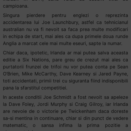
campioana.
Singura pierdere pentru englezi o reprezinta
accidentarea lui Joe Launchbury, astfel ca tehnicianul
australian nu va fi nevoit sa faca prea multe modificari
in echipa de start, mai ales ca dupa primele doua runde
Anglia a marcat cele mai multe eseuri, sapte la numar.
Chiar daca, ipotetic, Irlanda ar mai putea salva aceasta
editie a Six Nations, pare greu de crezut mai ales ca
purtatorii frunzei de trifoi nu vor putea conta pe Sean
O’Brien, Mike McCarthy, Dave Kearney si Jared Payne,
toti accidentati, primii trei cu siguranta fiind indisponibili
pana la sfarstitul competitiei.
In aceste conditii Joe Schmidt a fost nevoit sa apeleze
la Dave Foley, Jordi Murphy si Craig Gilroy, iar Irlanda
are nevoie de o victorie pe Twickenham daca doreste
sa-si mentina in continuare, chiar si din punct de vedere
matematic, o sansa infima la prima pozitie a