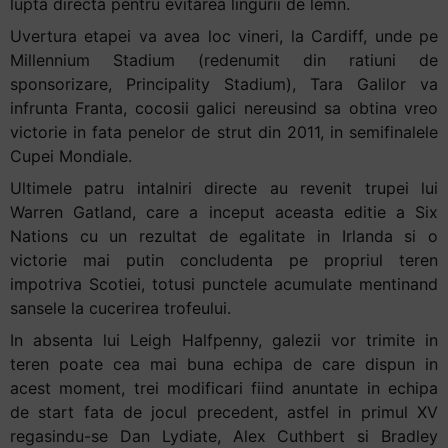
lupta directa pentru evitarea lingurii de lemn.
Uvertura etapei va avea loc vineri, la Cardiff, unde pe
Millennium Stadium (redenumit din ratiuni de
sponsorizare, Principality Stadium), Tara Galilor va
infrunta Franta, cocosii galici nereusind sa obtina vreo
victorie in fata penelor de strut din 2011, in semifinalele
Cupei Mondiale.
Ultimele patru intalniri directe au revenit trupei lui
Warren Gatland, care a inceput aceasta editie a Six
Nations cu un rezultat de egalitate in Irlanda si o
victorie mai putin concludenta pe propriul teren
impotriva Scotiei, totusi punctele acumulate mentinand
sansele la cucerirea trofeului.
In absenta lui Leigh Halfpenny, galezii vor trimite in
teren poate cea mai buna echipa de care dispun in
acest moment, trei modificari fiind anuntate in echipa
de start fata de jocul precedent, astfel in primul XV
regasindu-se Dan Lydiate, Alex Cuthbert si Bradley