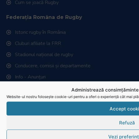
Cum se joacă Rugby
Federația Româna de Rugby
Istoric rugby în România
Cluburi afiliate la FRR
Stadionul național de rugby
Conducere, comisii și departamente
Info - Anunțuri
Administrează consimțămintel
Link-uri utile
Website-ul nostru folosește cookie-uri pentru a oferi o experiență cât mai plă
Download
Accept cook
Politica de utilizare cookies
Refuză
Vezi preferin