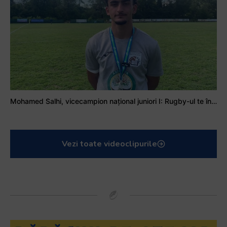
Mohamed Salhi, vicecampion național juniori I: Rugby-ul te învață să accepți și înfrângerile
Vezi toate videoclipurile