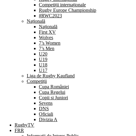
Competiții internaționale
Rugby Europe Championship
#RWC2023
Națională
Națională
First XV
Wolves
7’s Women
7’s Men
U20
U19
U18
U17
Liga de Rugby Kaufland
Competiții
Cupa României
Cupa Regelui
Copii si Juniori
Sevens
DNS
Oficiali
Divizia A
RugbyTV
FRR
Informații de Interes Public