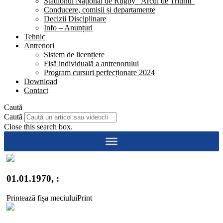
Stadionul Național de Rugby “Arcul de Triumf”
Conducere, comisii și departamente
Decizii Disciplinare
Info – Anunțuri
Tehnic
Antrenori
Sistem de licențiere
Fișă individuală a antrenorului
Program cursuri perfecționare 2024
Download
Contact
Caută
Caută
Close this search box.
01.01.1970, :
Printează fișa meciului
Print