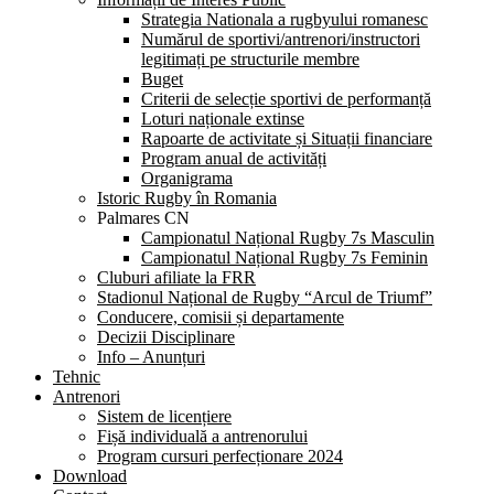
Strategia Nationala a rugbyului romanesc
Numărul de sportivi/antrenori/instructori
legitimați pe structurile membre
Buget
Criterii de selecție sportivi de performanță
Loturi naționale extinse
Rapoarte de activitate și Situații financiare
Program anual de activități
Organigrama
Istoric Rugby în Romania
Palmares CN
Campionatul Național Rugby 7s Masculin
Campionatul Național Rugby 7s Feminin
Cluburi afiliate la FRR
Stadionul Național de Rugby “Arcul de Triumf”
Conducere, comisii și departamente
Decizii Disciplinare
Info – Anunțuri
Tehnic
Antrenori
Sistem de licențiere
Fișă individuală a antrenorului
Program cursuri perfecționare 2024
Download