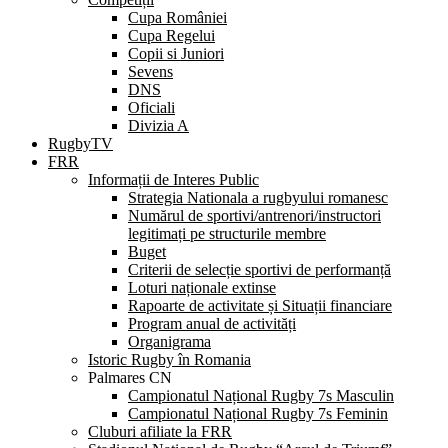
Cupa României
Cupa Regelui
Copii si Juniori
Sevens
DNS
Oficiali
Divizia A
RugbyTV
FRR
Informații de Interes Public
Strategia Nationala a rugbyului romanesc
Numărul de sportivi/antrenori/instructori
legitimați pe structurile membre
Buget
Criterii de selecție sportivi de performanță
Loturi naționale extinse
Rapoarte de activitate și Situații financiare
Program anual de activități
Organigrama
Istoric Rugby în Romania
Palmares CN
Campionatul Național Rugby 7s Masculin
Campionatul Național Rugby 7s Feminin
Cluburi afiliate la FRR