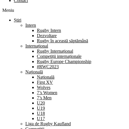
Contact
Meniu
Știri
Intern
Rugby Intern
Dezvoltare
Rugby în această săptămână
Internațional
Rugby Internațional
Competiții internaționale
Rugby Europe Championship
#RWC2023
Națională
Națională
First XV
Wolves
7’s Women
7’s Men
U20
U19
U18
U17
Liga de Rugby Kaufland
Competiții