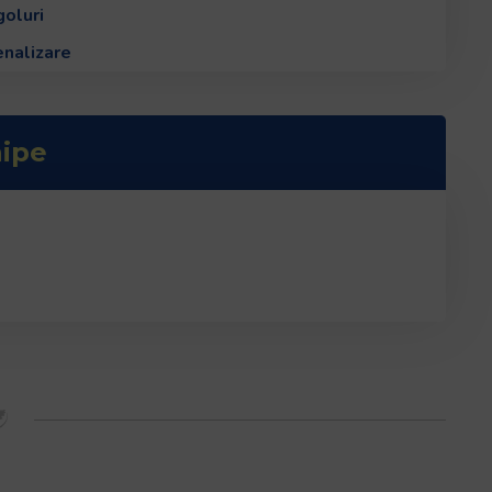
oluri
enalizare
ipe