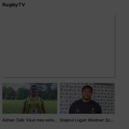
RugbyTV
Adrian Țală: Visul meu este să debutez pentru România
Stejarul Logan Weidner: Echipa a muncit mult, iar asta se va vedea în meciurile de la Nations Cup