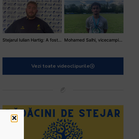
Stejarul Iulian Hartig: A fost un turneu care a unit mai mult echipa
Mohamed Salhi, vicecampion național juniori I: Rugby-ul te învață să accepți și înfrângerile
Vezi toate videoclipurile