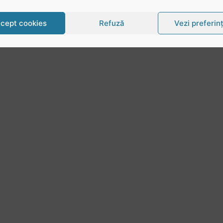
cept cookies
Refuză
Vezi preferin