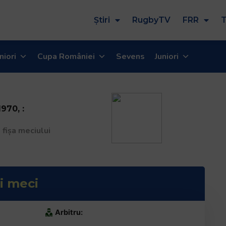
Știri
RugbyTV
FRR
T
niori
Cupa României
Sevens
Juniori
1970, :
 fișa meciului
i meci
Arbitru: