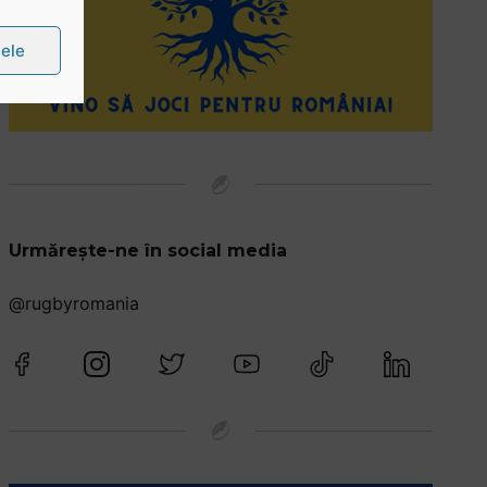
țele
Urmărește-ne în social media
@rugbyromania