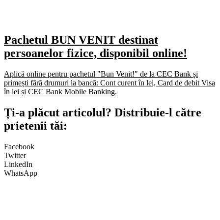
Pachetul BUN VENIT destinat
persoanelor fizice, disponibil online!
Aplică online pentru pachetul "Bun Venit!" de la CEC Bank și
primești fără drumuri la bancă: Cont curent în lei, Card de debit Visa
în lei și CEC Bank Mobile Banking.​
Ți-a plăcut articolul? Distribuie-l către
prietenii tăi:
Facebook
Twitter
LinkedIn
WhatsApp