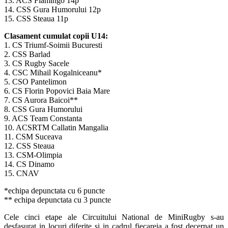
13. ACS Flamingo 14p
14. CSS Gura Humorului 12p
15. CSS Steaua 11p
Clasament cumulat copii U14:
1. CS Triumf-Soimii Bucuresti
2. CSS Barlad
3. CS Rugby Sacele
4. CSC Mihail Kogalniceanu*
5. CSO Pantelimon
6. CS Florin Popovici Baia Mare
7. CS Aurora Baicoi**
8. CSS Gura Humorului
9. ACS Team Constanta
10. ACSRTM Callatin Mangalia
11. CSM Suceava
12. CSS Steaua
13. CSM-Olimpia
14. CS Dinamo
15. CNAV
*echipa depunctata cu 6 puncte
** echipa depunctata cu 3 puncte
Cele cinci etape ale Circuitului National de MiniRugby s-au
desfasurat in locuri diferite si in cadrul fiecareia a fost decernat un