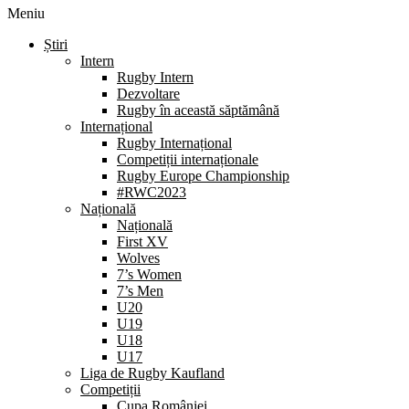
Meniu
Știri
Intern
Rugby Intern
Dezvoltare
Rugby în această săptămână
Internațional
Rugby Internațional
Competiții internaționale
Rugby Europe Championship
#RWC2023
Națională
Națională
First XV
Wolves
7’s Women
7’s Men
U20
U19
U18
U17
Liga de Rugby Kaufland
Competiții
Cupa României