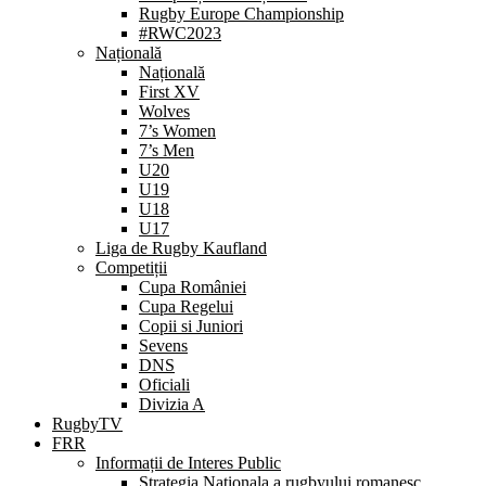
Rugby Europe Championship
#RWC2023
Națională
Națională
First XV
Wolves
7’s Women
7’s Men
U20
U19
U18
U17
Liga de Rugby Kaufland
Competiții
Cupa României
Cupa Regelui
Copii si Juniori
Sevens
DNS
Oficiali
Divizia A
RugbyTV
FRR
Informații de Interes Public
Strategia Nationala a rugbyului romanesc