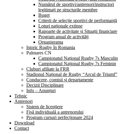
Numărul de sportivi/antrenori/instructori
legitimați pe structurile membre
Buget
Criterii de selecție sportivi de performanță
Loturi naționale extinse
Rapoarte de activitate și Situații financiare
Program anual de activități
Organigrama
Istoric Rugby în Romania
Palmares CN
Campionatul Național Rugby 7s Masculin
Campionatul Național Rugby 7s Feminin
Cluburi afiliate la FRR
Stadionul Național de Rugby “Arcul de Triumf”
Conducere, comisii și departamente
Decizii Disciplinare
Info – Anunțuri
Tehnic
Antrenori
Sistem de licențiere
Fișă individuală a antrenorului
Program cursuri perfecționare 2024
Download
Contact