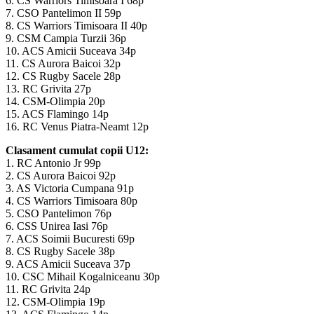
6. CS Warriors Timisoara I 68p
7. CSO Pantelimon II 59p
8. CS Warriors Timisoara II 40p
9. CSM Campia Turzii 36p
10. ACS Amicii Suceava 34p
11. CS Aurora Baicoi 32p
12. CS Rugby Sacele 28p
13. RC Grivita 27p
14. CSM-Olimpia 20p
15. ACS Flamingo 14p
16. RC Venus Piatra-Neamt 12p
Clasament cumulat copii U12:
1. RC Antonio Jr 99p
2. CS Aurora Baicoi 92p
3. AS Victoria Cumpana 91p
4. CS Warriors Timisoara 80p
5. CSO Pantelimon 76p
6. CSS Unirea Iasi 76p
7. ACS Soimii Bucuresti 69p
8. CS Rugby Sacele 38p
9. ACS Amicii Suceava 37p
10. CSC Mihail Kogalniceanu 30p
11. RC Grivita 24p
12. CSM-Olimpia 19p