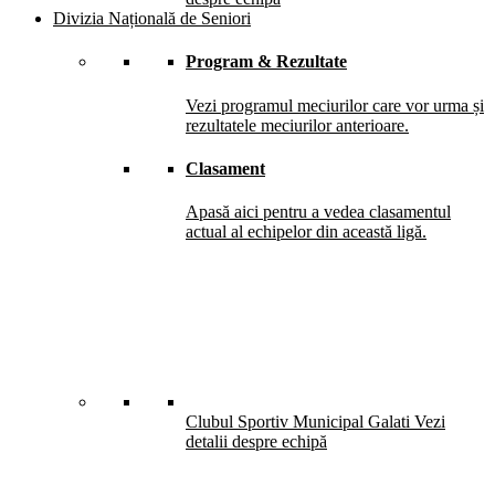
Divizia Națională de Seniori
Program & Rezultate
Vezi programul meciurilor care vor urma și
rezultatele meciurilor anterioare.
Clasament
Apasă aici pentru a vedea clasamentul
actual al echipelor din această ligă.
Clubul Sportiv Municipal Galati
Vezi
detalii despre echipă