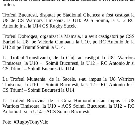
trofeu.
Trofeul Bucuresti, disputat pe Stadionul Ghencea a fost castigat la
U8 de CS Warriors Timisoara, la U10 ACS Soimii, la U12 RC
Antonio jr si la U14 CS Rugby Sacele.
Trofeul Dobrogea, organizat la Mamaia, i-a avut castigatori pe CSS
Barlad la U8, pe Victoria Cumpana la U10, pe RC Antonio Jr. la
U12 si pe Triumf Soimii la U14.
La Trofeul Transilvania, de la Cluj, au castigat la U8 Warriors
Timisoara, la U10 – Soimii Bucuresti, la U12 – RC Antonio Jr si
CS Triumf – Soimii Bucuresti la U14.
La Trofeul Muntenia, de la Sacele, s-au impus la U8 Warriors
Timisoara, la U10 – Soimii Bucuresti, la U12 – RC Antonio Jr si
CS Triumf – Soimii Bucuresti la U14.
La Trofeul Bucovina de la Gura Humorului s-au impus la U8
Warriors Timisoara, la U10 – ACS Soimii Bucuresti, la U12 – RC
Antonio Jr si la U14 – ACS Soimii Bucuresti.
Foto: #RugbyTonyVaio