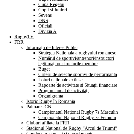
Cupa Regelui
Copii si Juniori
Sevens
DNS
Oficiali
Divizia A
RugbyTV
FRR
Informații de Interes Public
Strategia Nationala a rugbyului romanesc
Numărul de sportivi/antrenori/instructori
legitimați pe structurile membre
Buget
Criterii de selecție sportivi de performanță
Loturi naționale extinse
Rapoarte de activitate și Situații financiare
Program anual de activități
Organigrama
Istoric Rugby în Romania
Palmares CN
Campionatul Național Rugby 7s Masculin
Campionatul Național Rugby 7s Feminin
Cluburi afiliate la FRR
Stadionul Național de Rugby “Arcul de Triumf”
Conducere, comisii și departamente