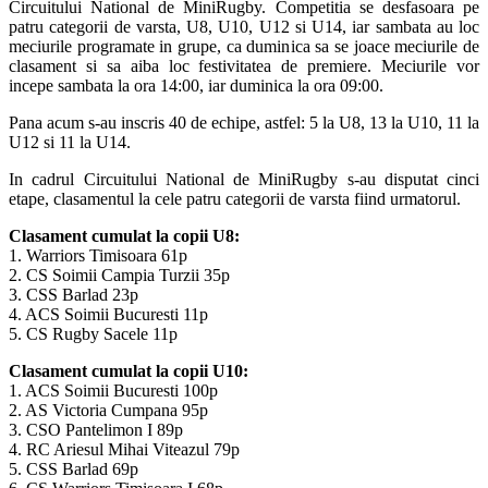
Circuitului National de MiniRugby. Competitia se desfasoara pe
patru categorii de varsta, U8, U10, U12 si U14, iar sambata au loc
meciurile programate in grupe, ca duminica sa se joace meciurile de
clasament si sa aiba loc festivitatea de premiere. Meciurile vor
incepe sambata la ora 14:00, iar duminica la ora 09:00.
Pana acum s-au inscris 40 de echipe, astfel: 5 la U8, 13 la U10, 11 la
U12 si 11 la U14.
In cadrul Circuitului National de MiniRugby s-au disputat cinci
etape, clasamentul la cele patru categorii de varsta fiind urmatorul.
Clasament cumulat la copii U8:
1. Warriors Timisoara 61p
2. CS Soimii Campia Turzii 35p
3. CSS Barlad 23p
4. ACS Soimii Bucuresti 11p
5. CS Rugby Sacele 11p
Clasament cumulat la copii U10:
1. ACS Soimii Bucuresti 100p
2. AS Victoria Cumpana 95p
3. CSO Pantelimon I 89p
4. RC Ariesul Mihai Viteazul 79p
5. CSS Barlad 69p