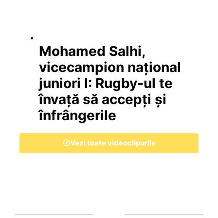
Mohamed Salhi,
vicecampion național
juniori I: Rugby-ul te
învață să accepți și
înfrângerile
Vezi toate videoclipurile