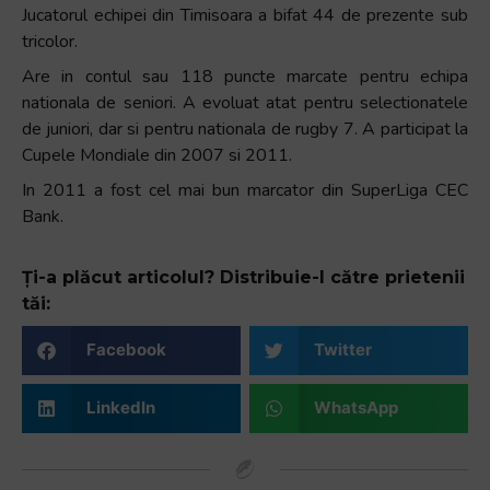
Jucatorul echipei din Timisoara a bifat 44 de prezente sub
+
tricolor.
/".
This
Are in contul sau 118 puncte marcate pentru echipa
shortcut
nationala de seniori. A evoluat atat pentru selectionatele
activates
de juniori, dar si pentru nationala de rugby 7. A participat la
the
Cupele Mondiale din 2007 si 2011.
screen
In 2011 a fost cel mai bun marcator din SuperLiga CEC
reader
Bank.
to
help
Ți-a plăcut articolul? Distribuie-l către prietenii
you
tăi:
navigate
and
Facebook
Twitter
interact
with
LinkedIn
WhatsApp
the
content.