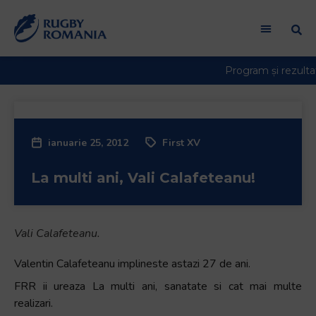
Welcome
to
All
in
One
Accessibility
screen
reader.
ianuarie 25, 2012
First XV
To
start
La multi ani, Vali Calafeteanu!
the
All
in
One
Vali Calafeteanu.
Accessibility
screen
Valentin Calafeteanu implineste astazi 27 de ani.
reader,
FRR ii ureaza La multi ani, sanatate si cat mai multe
press
realizari.
"Ctrl