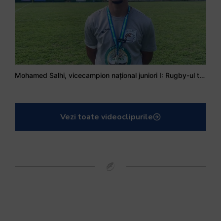
Mohamed Salhi, vicecampion național juniori I: Rugby-ul te învață să accepți și înfrângerile
Vezi toate videoclipurile