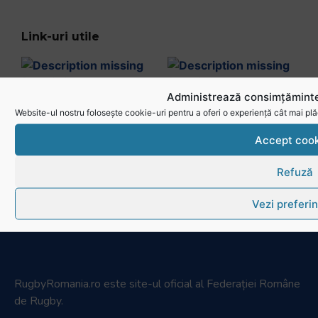
Link-uri utile
Administrează consimțăminte
Website-ul nostru folosește cookie-uri pentru a oferi o experiență cât mai plă
Accept cook
Refuză
Vezi preferin
RugbyRomania.ro
este site-ul oficial al Federației Române
de Rugby.