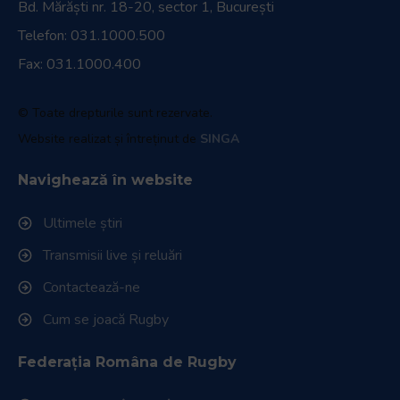
Bd. Mărăști nr. 18-20, sector 1, București
Telefon:
031.1000.500
Fax: 031.1000.400
© Toate drepturile sunt rezervate.
Website realizat și întreținut de
SINGA
Navighează în website
Ultimele știri
Transmisii live și reluări
Contactează-ne
Cum se joacă Rugby
Federația Româna de Rugby