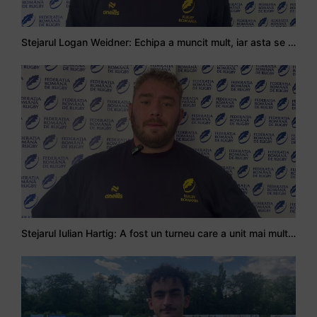
Stejarul Logan Weidner: Echipa a muncit mult, iar asta se va vedea în meciurile de la Nations Cup
Stejarul Iulian Hartig: A fost un turneu care a unit mai mult echipa