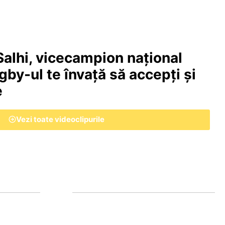
lhi, vicecampion național
ugby-ul te învață să accepți și
e
Vezi toate videoclipurile