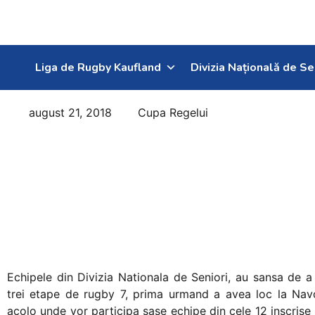
Liga de Rugby Kaufland
Divizia Națională de Se
august 21, 2018
Cupa Regelui
La Navodari se
va disputa
prima etapa a
CN de Rugby 7
DNS
Echipele din Divizia Nationala de Seniori, au sansa de a
trei etape de rugby 7, prima urmand a avea loc la Nav
acolo unde vor participa sase echipe din cele 12 inscrise 