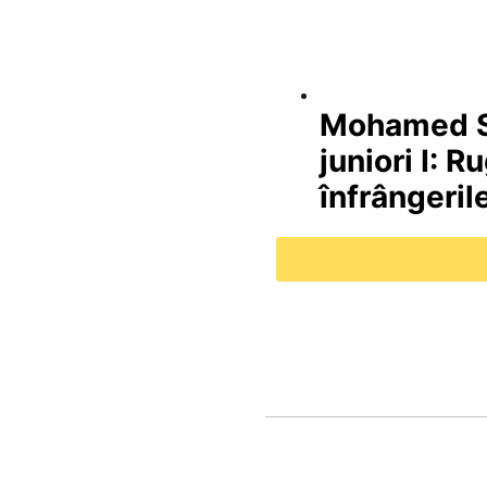
Mohamed Sa
juniori I: R
înfrângeril