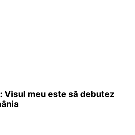
ă: Visul meu este să debutez
mânia