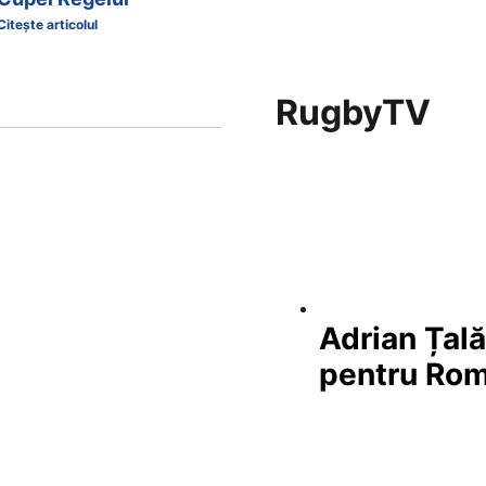
Citește articolul
RugbyTV
Adrian Țal
pentru Ro