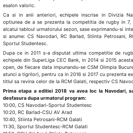
esalon valoric.
Ca si in anii anteriori, echipele inscrise in Divizia N
optiunea de a se prezenta la competitia de rugby in 7, 
alcatui tabloul urmatorului sezon, sase exprimandu-si inte
si anume: CS Navodari, RC Barlad, Stiinta Petrosani, 
Sportul Studentesc.
Dupa ce in 2011 s-a disputat ultima competitie de rugby
echipele din SuperLiga CEC Bank, in 2014 si 2015 acesta
open, de fiecare data impunandu-se CSM Olimpia Bucure
atunci a tigrilor), pentru ca in 2016 si 2017 cu prezenta e
titlul sa revina celor de la RCM Galati, respectiv CS Navod
Prima etapa a editiei 2018 va avea loc la Navodari, 
desfasura dupa urmatorul program:
10:00, CS Navodari-Sportul Studentesc
10:20, RC Barlad-CSU AV Arad
10:40, Stiinta Petrosani-RCM Galati
11:30, Sportul Studentesc-RCM Galati