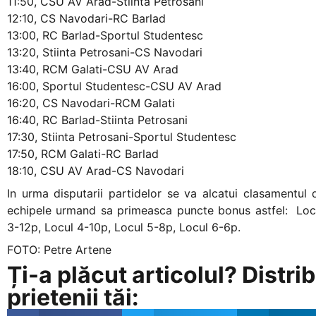
11:50, CSU AV Arad-Stiinta Petrosani
12:10, CS Navodari-RC Barlad
13:00, RC Barlad-Sportul Studentesc
13:20, Stiinta Petrosani-CS Navodari
13:40, RCM Galati-CSU AV Arad
16:00, Sportul Studentesc-CSU AV Arad
16:20, CS Navodari-RCM Galati
16:40, RC Barlad-Stiinta Petrosani
17:30, Stiinta Petrosani-Sportul Studentesc
17:50, RCM Galati-RC Barlad
18:10, CSU AV Arad-CS Navodari
In urma disputarii partidelor se va alcatui clasamentul d
echipele urmand sa primeasca puncte bonus astfel: Locu
3-12p, Locul 4-10p, Locul 5-8p, Locul 6-6p.
FOTO: Petre Artene
Ți-a plăcut articolul? Distrib
prietenii tăi: