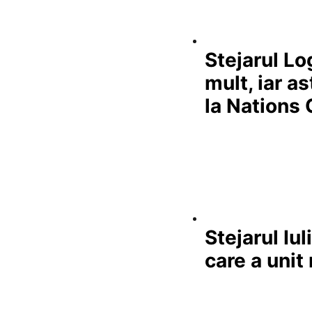
Stejarul L
mult, iar a
la Nations
Stejarul Iu
care a unit