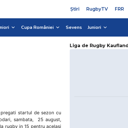
Știri
RugbyTV
FRR
niori
Cupa României
Sevens
Juniori
Liga de Rugby Kauflan
 pregati startul de sezon cu
odari, sambata, 25 august,
la rugby in 15 pentru acelasi