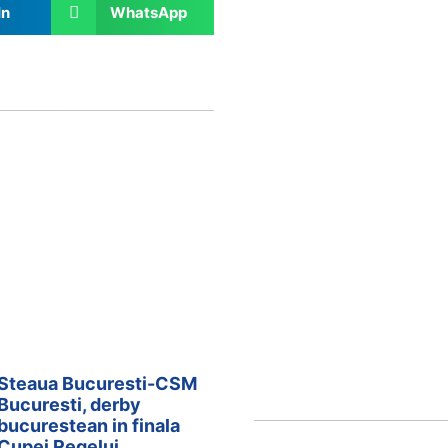
In
WhatsApp
Steaua Bucuresti-CSM
Bucuresti, derby
bucurestean in finala
Cupei Regelui