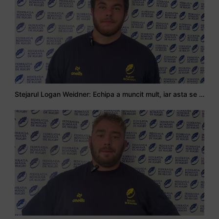
Stejarul Logan Weidner: Echipa a muncit mult, iar asta se va vedea în meciurile de la Nations Cup