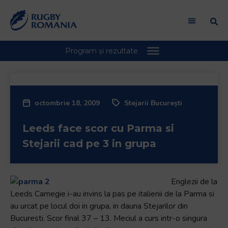
Welcome
to
All
in
One
Accessibility
screen
reader.
octombrie 18, 2009
Stejarii București
To
start
Leeds face scor cu Parma si
the
All
Stejarii cad pe 3 in grupa
in
One
Accessibility
Englezii de la
screen
Leeds Carnegie i-au invins la pas pe italienii de la Parma si
reader,
au urcat pe locul doi in grupa, in dauna Stejarilor din
press
Bucuresti. Scor final 37 – 13. Meciul a curs intr-o singura
"Ctrl