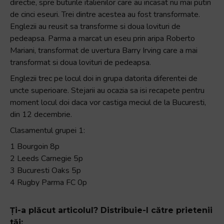
directie, spre buturile italienilor care au incasat nu mai putin
+
de cinci eseuri. Trei dintre acestea au fost transformate.
/".
Englezii au reusit sa transforme si doua lovituri de
This
pedeapsa. Parma a marcat un eseu prin aripa Roberto
shortcut
Mariani, transformat de uvertura Barry Irving care a mai
activates
transformat si doua lovituri de pedeapsa.
the
Englezii trec pe locul doi in grupa datorita diferentei de
screen
uncte superioare. Stejarii au ocazia sa isi recapete pentru
reader
moment locul doi daca vor castiga meciul de la Bucuresti,
to
din 12 decembrie.
help
you
Clasamentul grupei 1:
navigate
1 Bourgoin 8p
and
2 Leeds Carnegie 5p
interact
3 Bucuresti Oaks 5p
with
4 Rugby Parma FC 0p
the
content.
Ți-a plăcut articolul? Distribuie-l către prietenii
tăi: