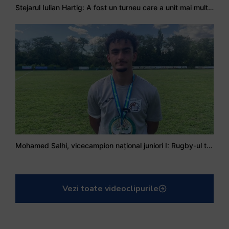
Stejarul Iulian Hartig: A fost un turneu care a unit mai mult echipa
Mohamed Salhi, vicecampion național juniori I: Rugby-ul te învață să accepți și înfrângerile
Vezi toate videoclipurile