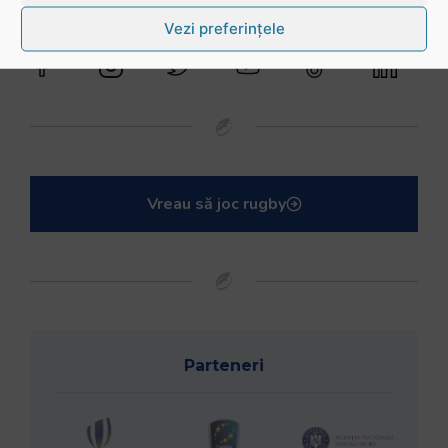
@rugbyromania
Vezi preferințele
Vreau să joc rugby
Parteneri