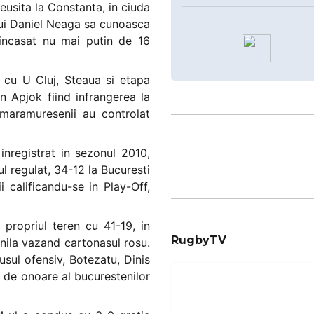
usita la Constanta, in ciuda
 lui Daniel Neaga sa cunoasca
 incasat nu mai putin de 16
e cu U Cluj, Steaua si etapa
n Apjok fiind infrangerea la
 maramuresenii au controlat
inregistrat in sezonul 2010,
l regulat, 34-12 la Bucuresti
 calificandu-se in Play-Off,
 propriul teren cu 41-19, in
RugbyTV
Danila vazand cartonasul rosu.
sul ofensiv, Botezatu, Dinis
l de onoare al bucurestenilor