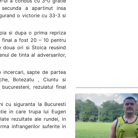
M-ul a condus cu 3-0 gratie
 secunda a apartinut insa
igurand o victorie cu 33-3 si
pia si dupa o prima repriza
 final a fost 20 – 10 pentru
e doua ori si Stoica reusind
nul de tinta al adversarilor,
 incercari, sapte de partea
ache, Botezatu , Ciuntu si
bucuresteni, rezulatul final
ni cu siguranta la Bucuresti
atie in care trupa lui Eugen
ate rezultate ale rundei, in
ma infrangerilor suferite in