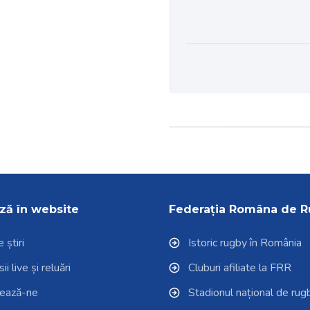
ză în website
Federația Româna de 
 știri
Istoric rugby în România
i live și reluări
Cluburi afiliate la FRR
tează-ne
Stadionul național de rug