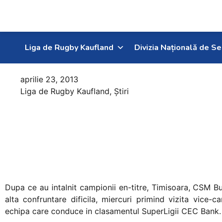
Liga de Rugby Kaufland
Divizia Națională de Se
aprilie 23, 2013
Liga de Rugby Kaufland
,
Știri
Maramuresenii
vor sa-si
pastreze
pozitia de lider
Dupa ce au intalnit campionii en-titre, Timisoara, CSM B
alta confruntare dificila, miercuri primind vizita vice-c
echipa care conduce in clasamentul SuperLigii CEC Bank.