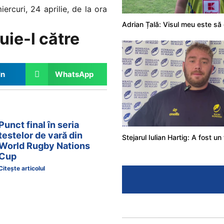
rcuri, 24 aprilie, de la ora
uie-l către
In
WhatsApp
Punct final în seria
testelor de vară din
World Rugby Nations
Cup
Citește articolul