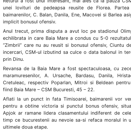
Returul a fost unul interesant, mai ales ca la pauza CS
unei lovituri de pedeapsa reusite de Florea. Partea
baimarenilor, C. Balan, Danila, Ene, Macovei si Barlea as
implicit bonusul ofensiv.
Anul trecut, prima disputa a avut loc pe stadionul Olim
echilibrata in care Baia Mare a condus cu 5-0 rezultatul
“Zimbrii” care nu au reusit si bonusul ofensiv, Ciuntu d
incercari, CSM-ul izbutind sa culce o data balonul in tere
prin Dinu.
Revansa de la Baia Mare a fost spectaculoasa, cu zece
maramuresenilor, A. Ursache, Bardasu, Danila, Hrist
Cretuleac, respectiv Poparlan, Mitroi si Beldean pentru 
fiind Baia Mare – CSM Bucuresti, 45 – 22.
Aflati la un punct in fata Timisoarei, baimarenii vor ve
pentru a obtine victoria si punctul bonus ofensiv, situ
Apjok ar ramane lidera clasamentului indiferent de celel
timp ce bucurestenii au nevoie sa-si refaca moralul in ur
ultimele doua etape.