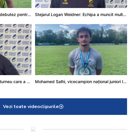
Adrian Țală: Visul meu este să debutez pentru România
Stejarul Logan Weidner: Echipa a muncit mult, iar asta se va vedea în meciurile de la Nations Cup
Stejarul Iulian Hartig: A fost un turneu care a unit mai mult echipa
Mohamed Salhi, vicecampion național juniori I: Rugby-ul te învață să accepți și înfrângerile
Vezi toate videoclipurile