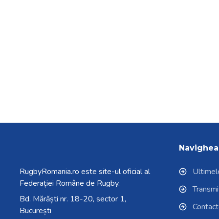
Navighea
RugbyRomania.ro
este site-ul oficial al
Ultimele
Federației Române de Rugby.
Transmisi
Bd. Mărăști nr. 18-20, sector 1,
Contac
București