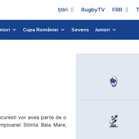
Știri
RugbyTV
FRR
T
niori
Cupa României
Sevens
Juniori
ucuresti vor avea parte de o
ampioanei Stiinta Baia Mare,