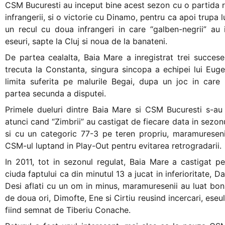
CSM Bucuresti au inceput bine acest sezon cu o partida re
infrangerii, si o victorie cu Dinamo, pentru ca apoi trupa
un recul cu doua infrangeri in care “galben-negrii” au
eseuri, sapte la Cluj si noua de la banateni.
De partea cealalta, Baia Mare a inregistrat trei succes
trecuta la Constanta, singura sincopa a echipei lui Euge
limita suferita pe malurile Begai, dupa un joc in care
partea secunda a disputei.
Primele dueluri dintre Baia Mare si CSM Bucuresti s-au 
atunci cand “Zimbrii” au castigat de fiecare data in sezonu
si cu un categoric 77-3 pe teren propriu, maramuresenii
CSM-ul luptand in Play-Out pentru evitarea retrogradarii.
In 2011, tot in sezonul regulat, Baia Mare a castigat pe
ciuda faptului ca din minutul 13 a jucat in inferioritate, 
Desi aflati cu un om in minus, maramuresenii au luat bonu
de doua ori, Dimofte, Ene si Cirtiu reusind incercari, eseu
fiind semnat de Tiberiu Conache.