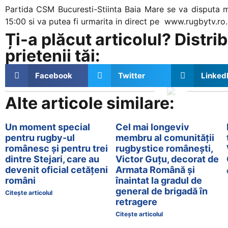
Partida CSM Bucuresti-Stiinta Baia Mare se va disputa mie
15:00 si va putea fi urmarita in direct pe www.rugbytv.ro.
Ți-a plăcut articolul? Distrib
prietenii tăi:
Facebook
Twitter
Linked
Alte articole similare:
Un moment special
Cel mai longeviv
pentru rugby-ul
membru al comunității
românesc și pentru trei
rugbystice românești,
dintre Stejari, care au
Victor Guțu, decorat de
devenit oficial cetățeni
Armata Română și
români
înaintat la gradul de
general de brigadă în
Citește articolul
retragere
Citește articolul