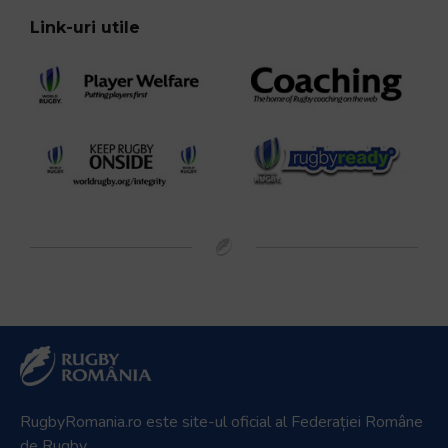
Link-uri utile
RugbyRomania.ro
este site-ul oficial al Federației Române
de Rugby.