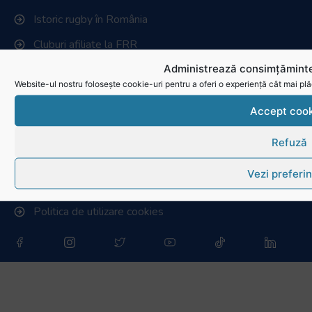
Istoric rugby în România
Cluburi afiliate la FRR
Administrează consimțăminte
Stadionul național de rugby
Website-ul nostru folosește cookie-uri pentru a oferi o experiență cât mai plă
Conducere, comisii și departamente
Accept cook
Info - Anunțuri
Refuză
Link-uri utile
Vezi preferin
Download
Politica de utilizare cookies