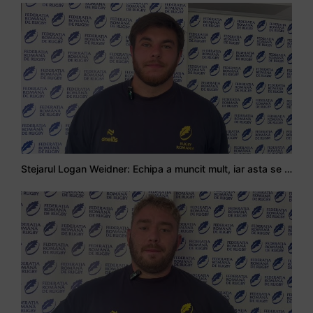
Stejarul Logan Weidner: Echipa a muncit mult, iar asta se va vedea în meciurile de la Nations Cup