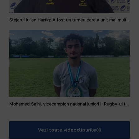
Stejarul Iulian Hartig: A fost un turneu care a unit mai mult echipa
Mohamed Salhi, vicecampion național juniori I: Rugby-ul te învață să accepți și înfrângerile
Vezi toate videoclipurile