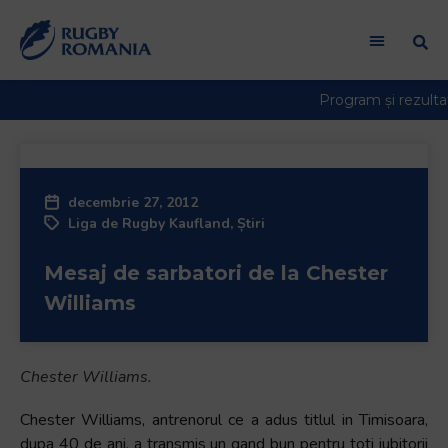
Welcome
to
All
in
One
Accessibility
screen
reader.
decembrie 27, 2012
To
Liga de Rugby Kaufland
,
Știri
start
the
Mesaj de sarbatori de la Chester
All
in
Williams
One
Accessibility
screen
Chester Williams.
reader,
Chester Williams, antrenorul ce a adus titlul in Timisoara,
press
dupa 40 de ani, a transmis un gand bun pentru toti iubitorii
"Ctrl