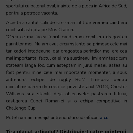
sportului cu balonul oval, inainte de a pleca in Africa de Sud,
+
pentru a petrece vacanta.
/".
This
Acesta a cantat colinde si si-a amintit de vremea cand era
shortcut
copil si il astepta pe Mos Craciun.
activates
”Ceea ce ma facea fericit cand eram copil era dragostea
the
parintilor mei. Nu am avut circumstante sa primesc cele mai
screen
tari cadori intodeauna, dar dragostea parintilor mei era cea
reader
mai importanta, faptul ca ei ma sustineau. Imi amintesc cum
to
stateam langa foc, cum asteptam in jurul mesei, astea au
help
fost pentru mine cele mai importante momente”, a spus
you
antrenorul echipei de rugby RCM Timisoara pentru
navigate
opiniatimisoarei.ro.In ceea ce priveste anul 2013, Chester
and
Williams si-a stabilit deja obiectivele: pastrarea titlului,
interact
castigarea Cupei Romaniei si o echipa competitiva in
with
Challenge Cup.
the
Puteti urmari mesajul antrenorului sud-african
aici.
content.
Ți-a plăcut articolul? Distribuie-l către prietenii