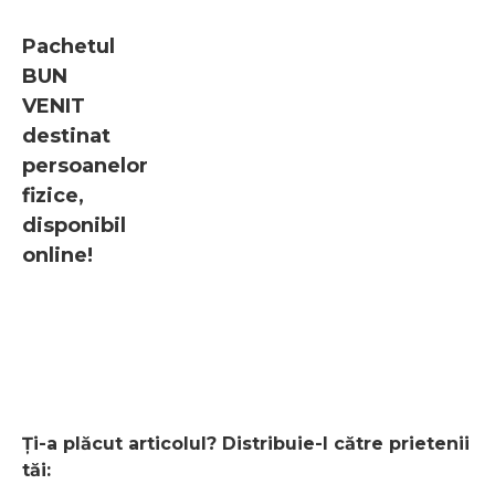
Pachetul
BUN
VENIT
destinat
persoanelor
fizice,
disponibil
online!
Aplică online pentru pachetul "Bun Venit!" de la CEC
Bank și primești fără drumuri la bancă: Cont curent în lei,
Card de debit Visa în lei și CEC Bank Mobile Banking.​
Ți-a plăcut articolul? Distribuie-l către prietenii
tăi: