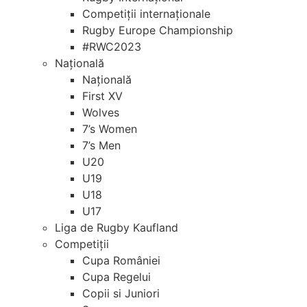
+
Competiții internaționale
/".
Rugby Europe Championship
This
#RWC2023
shortcut
Națională
activates
Națională
the
First XV
screen
Wolves
reader
7’s Women
to
7’s Men
help
U20
you
U19
navigate
U18
and
U17
interact
Liga de Rugby Kaufland
with
Competiții
the
Cupa României
content.
Cupa Regelui
Copii si Juniori