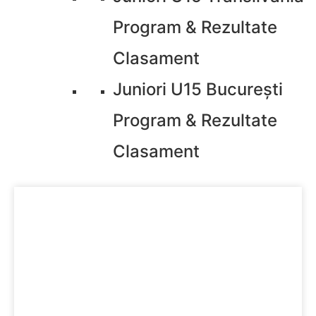
Program & Rezultate
Clasament
Juniori U15 București
Program & Rezultate
Clasament
aprilie 30, 2013
Intern
,
Știri
Morometii, castigatorii Bucharest
Rugby 10’s