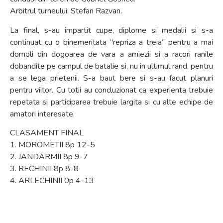
Arbitrul turneului: Stefan Razvan.
La final, s-au impartit cupe, diplome si medalii si s-a
continuat cu o binemeritata “repriza a treia” pentru a mai
domoli din dogoarea de vara a amiezii si a racori ranile
dobandite pe campul de batalie si, nu in ultimul rand, pentru
a se lega prietenii. S-a baut bere si s-au facut planuri
pentru viitor. Cu totii au concluzionat ca experienta trebuie
repetata si participarea trebuie largita si cu alte echipe de
amatori interesate.
CLASAMENT FINAL
1. MOROMETII 8p 12-5
2. JANDARMII 8p 9-7
3. RECHINII 8p 8-8
4. ARLECHINII 0p 4-13