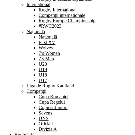
Internațional
Rugby Internațional
Competiții internaționale
Rugby Europe Championship
#RWC2023
Națională
Națională
First XV
Wolves
7’s Women
7’s Men
U20
U19
U18
U17
Liga de Rugby Kaufland
Competiții
Cupa României
Cupa Regelui
Copii si Juniori
Sevens
DNS
Oficiali
Divizia A
RugbyTV