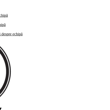
echipă
hipă
i despre echipă