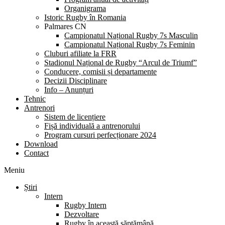
Organigrama
Istoric Rugby în Romania
Palmares CN
Campionatul Național Rugby 7s Masculin
Campionatul Național Rugby 7s Feminin
Cluburi afiliate la FRR
Stadionul Național de Rugby “Arcul de Triumf”
Conducere, comisii și departamente
Decizii Disciplinare
Info – Anunțuri
Tehnic
Antrenori
Sistem de licențiere
Fișă individuală a antrenorului
Program cursuri perfecționare 2024
Download
Contact
Meniu
Știri
Intern
Rugby Intern
Dezvoltare
Rugby în această săptămână