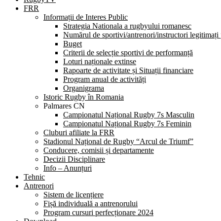
FRR
Informații de Interes Public
Strategia Nationala a rugbyului romanesc
Numărul de sportivi/antrenori/instructori legitimați
Buget
Criterii de selecție sportivi de performanță
Loturi naționale extinse
Rapoarte de activitate și Situații financiare
Program anual de activități
Organigrama
Istoric Rugby în Romania
Palmares CN
Campionatul Național Rugby 7s Masculin
Campionatul Național Rugby 7s Feminin
Cluburi afiliate la FRR
Stadionul Național de Rugby “Arcul de Triumf”
Conducere, comisii și departamente
Decizii Disciplinare
Info – Anunțuri
Tehnic
Antrenori
Sistem de licențiere
Fișă individuală a antrenorului
Program cursuri perfecționare 2024