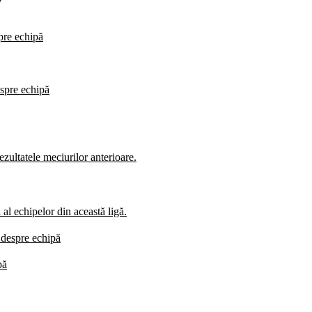
spre echipă
espre echipă
zultatele meciurilor anterioare.
al echipelor din această ligă.
i despre echipă
pă