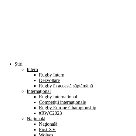
Știri
Intern
Rugby Intern
Dezvoltare
Rugby în această săptămână
Internațional
Rugby Internațional
Competiții internaționale
Rugby Europe Championship
#RWC2023
Națională
Națională
First XV
Wolves