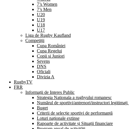
7’s Women
7’s Men
U20
U19
U18
U17
Liga de Rugby Kaufland
Competiții
Cupa României
Cupa Regelui
Copii si Juniori
Sevens
DNS
Oficiali
Divizia A
RugbyTV
FRR
Informații de Interes Public
Strategia Nationala a rugbyului romanesc
Numărul de sportivi/antrenori/instructori legitimați
Buget
Criterii de selecție sportivi de performanță
Loturi naționale extinse
Rapoarte de activitate și Situații financiare
Program anual de activități