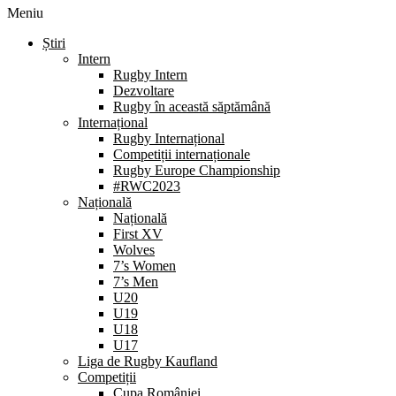
Meniu
Știri
Intern
Rugby Intern
Dezvoltare
Rugby în această săptămână
Internațional
Rugby Internațional
Competiții internaționale
Rugby Europe Championship
#RWC2023
Națională
Națională
First XV
Wolves
7’s Women
7’s Men
U20
U19
U18
U17
Liga de Rugby Kaufland
Competiții
Cupa României