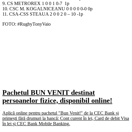
9. CS METROREX 1 0 0 1 0-7 1p
10. CSC M. KOGALNICEANU 0 0 0 0 0-0 0p
11. CSA-CSS STEAUA 2 0 0 2 0 – 10 -1p
FOTO: #RugbyTonyVaio
Pachetul BUN VENIT destinat
persoanelor fizice, disponibil online!
Aplică online pentru pachetul "Bun Venit!" de la CEC Bank și
primești fără drumuri la bancă: Cont curent în lei, Card de debit Visa
în lei și CEC Bank Mobile Banking.​