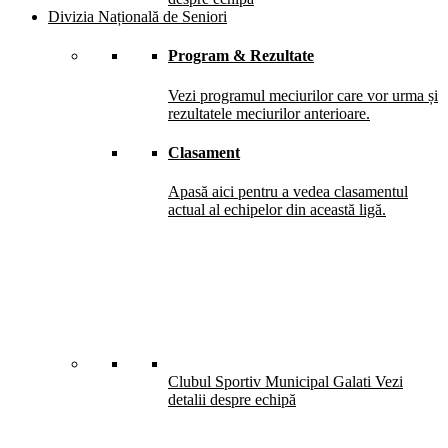
Divizia Națională de Seniori
Program & Rezultate
Vezi programul meciurilor care vor urma și
rezultatele meciurilor anterioare.
Clasament
Apasă aici pentru a vedea clasamentul
actual al echipelor din această ligă.
Clubul Sportiv Municipal Galati
Vezi
detalii despre echipă