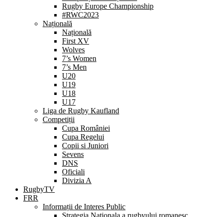
Rugby Europe Championship
#RWC2023
Națională
Națională
First XV
Wolves
7’s Women
7’s Men
U20
U19
U18
U17
Liga de Rugby Kaufland
Competiții
Cupa României
Cupa Regelui
Copii si Juniori
Sevens
DNS
Oficiali
Divizia A
RugbyTV
FRR
Informații de Interes Public
Strategia Nationala a rugbyului romanesc