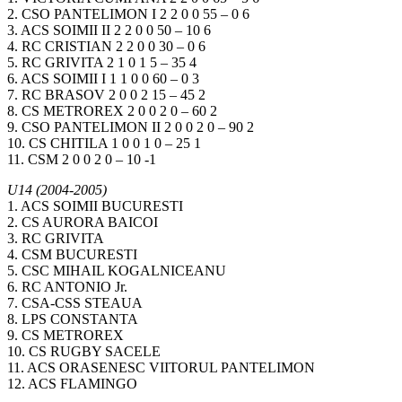
2. CSO PANTELIMON I 2 2 0 0 55 – 0 6
3. ACS SOIMII II 2 2 0 0 50 – 10 6
4. RC CRISTIAN 2 2 0 0 30 – 0 6
5. RC GRIVITA 2 1 0 1 5 – 35 4
6. ACS SOIMII I 1 1 0 0 60 – 0 3
7. RC BRASOV 2 0 0 2 15 – 45 2
8. CS METROREX 2 0 0 2 0 – 60 2
9. CSO PANTELIMON II 2 0 0 2 0 – 90 2
10. CS CHITILA 1 0 0 1 0 – 25 1
11. CSM 2 0 0 2 0 – 10 -1
U14 (2004-2005)
1. ACS SOIMII BUCURESTI
2. CS AURORA BAICOI
3. RC GRIVITA
4. CSM BUCURESTI
5. CSC MIHAIL KOGALNICEANU
6. RC ANTONIO Jr.
7. CSA-CSS STEAUA
8. LPS CONSTANTA
9. CS METROREX
10. CS RUGBY SACELE
11. ACS ORASENESC VIITORUL PANTELIMON
12. ACS FLAMINGO