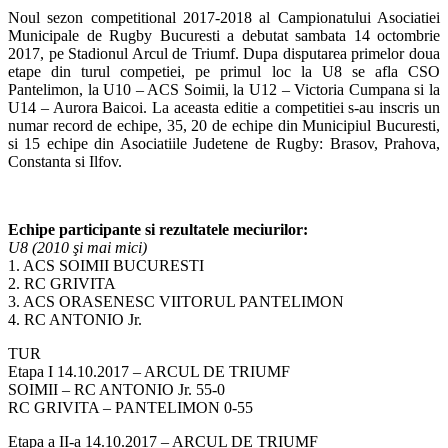
Noul sezon competitional 2017-2018 al Campionatului Asociatiei
Municipale de Rugby Bucuresti a debutat sambata 14 octombrie
2017, pe Stadionul Arcul de Triumf. Dupa disputarea primelor doua
etape din turul competiei, pe primul loc la U8 se afla CSO
Pantelimon, la U10 – ACS Soimii, la U12 – Victoria Cumpana si la
U14 – Aurora Baicoi. La aceasta editie a competitiei s-au inscris un
numar record de echipe, 35, 20 de echipe din Municipiul Bucuresti,
si 15 echipe din Asociatiile Judetene de Rugby: Brasov, Prahova,
Constanta si Ilfov.
Echipe participante si rezultatele meciurilor:
U8 (2010 şi mai mici)
1. ACS SOIMII BUCURESTI
2. RC GRIVITA
3. ACS ORASENESC VIITORUL PANTELIMON
4. RC ANTONIO Jr.
TUR
Etapa I 14.10.2017 – ARCUL DE TRIUMF
SOIMII – RC ANTONIO Jr. 55-0
RC GRIVITA – PANTELIMON 0-55
Etapa a II-a 14.10.2017 – ARCUL DE TRIUMF