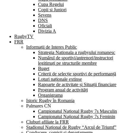
Cupa Regelui
Copii si Juniori
Sevens
DNS
Oficiali
Divizia A
RugbyTV
FRR
Informații de Interes Public
Strategia Nationala a rugbyului romanesc
Numărul de sportivi/antrenori/instructori
legitimați pe structurile membre
Buget
Criterii de selecție sportivi de performanță
Loturi naționale extinse
Rapoarte de activitate și Situații financiare
Program anual de activități
Organigrama
Istoric Rugby în Romania
Palmares CN
Campionatul Național Rugby 7s Masculin
Campionatul Național Rugby 7s Feminin
Cluburi afiliate la FRR
Stadionul Național de Rugby “Arcul de Triumf”
Conducere, comisii și departamente