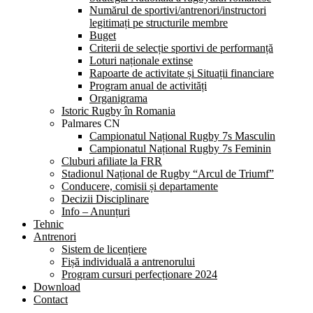
Numărul de sportivi/antrenori/instructori
legitimați pe structurile membre
Buget
Criterii de selecție sportivi de performanță
Loturi naționale extinse
Rapoarte de activitate și Situații financiare
Program anual de activități
Organigrama
Istoric Rugby în Romania
Palmares CN
Campionatul Național Rugby 7s Masculin
Campionatul Național Rugby 7s Feminin
Cluburi afiliate la FRR
Stadionul Național de Rugby “Arcul de Triumf”
Conducere, comisii și departamente
Decizii Disciplinare
Info – Anunțuri
Tehnic
Antrenori
Sistem de licențiere
Fișă individuală a antrenorului
Program cursuri perfecționare 2024
Download
Contact