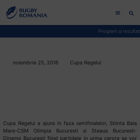
Welcome
to
All
in
One
Accessibility
screen
reader.
noiembrie 25, 2016
Cupa Regelui
To
Patru echipe au
start
the
ramas in lupta
All
pentru castigarea
in
One
Cupei Regelui
Accessibility
screen
Cupa Regelui a ajuns in faza semifinalelor, Stiinta Baia
reader,
Mare-CSM Olimpia Bucuresti si Steaua Bucuresti-
press
Dinamo Bucuresti fiind partidele in urma carora se vor
"Ctrl