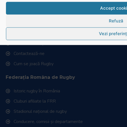
Website realizat și întreținut de
SINGA
Accept cook
Navighează în website
Refuză
Ultimele știri
Vezi preferin
Transmisii live și reluări
Contactează-ne
Cum se joacă Rugby
Federația Româna de Rugby
Istoric rugby în România
Cluburi afiliate la FRR
Stadionul național de rugby
Conducere, comisii și departamente