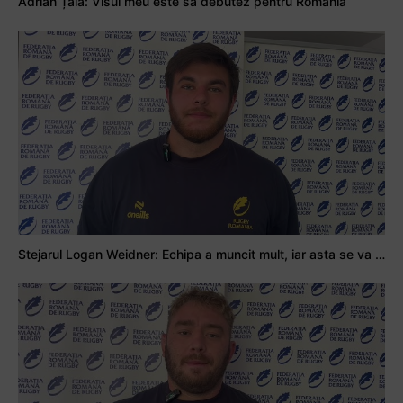
Adrian Țală: Visul meu este să debutez pentru România
Stejarul Logan Weidner: Echipa a muncit mult, iar asta se va vedea în meciurile de la Nations Cup