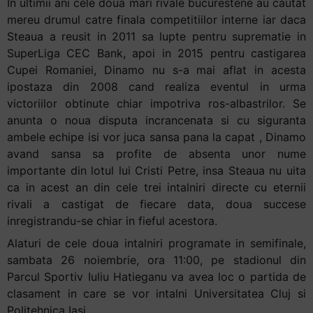
In ultimii ani cele doua mari rivale bucurestene au cautat
mereu drumul catre finala competitiilor interne iar daca
Steaua a reusit in 2011 sa lupte pentru suprematie in
SuperLiga CEC Bank, apoi in 2015 pentru castigarea
Cupei Romaniei, Dinamo nu s-a mai aflat in acesta
ipostaza din 2008 cand realiza eventul in urma
victoriilor obtinute chiar impotriva ros-albastrilor. Se
anunta o noua disputa incrancenata si cu siguranta
ambele echipe isi vor juca sansa pana la capat , Dinamo
avand sansa sa profite de absenta unor nume
importante din lotul lui Cristi Petre, insa Steaua nu uita
ca in acest an din cele trei intalniri directe cu eternii
rivali a castigat de fiecare data, doua succese
inregistrandu-se chiar in fieful acestora.
Alaturi de cele doua intalniri programate in semifinale,
sambata 26 noiembrie, ora 11:00, pe stadionul din
Parcul Sportiv Iuliu Hatieganu va avea loc o partida de
clasament in care se vor intalni Universitatea Cluj si
Politehnica Iasi.