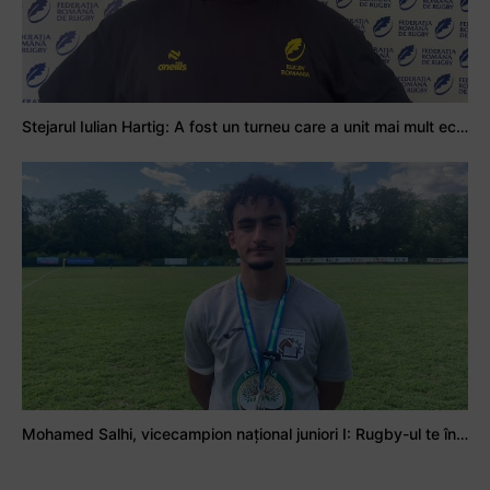
Stejarul Iulian Hartig: A fost un turneu care a unit mai mult echipa
Mohamed Salhi, vicecampion național juniori I: Rugby-ul te învață să accepți și înfrângerile