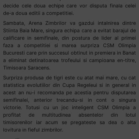
decide cele doua echipe care vor disputa finala celei
+
de-a doua editii a competitiei.
/".
This
Sambata, Arena Zimbrilor va gazdui intalnirea dintre
shortcut
Stiinta Baia Mare, singura echipa care a evitat barajul de
activates
calificare in semifinale, din postura de lider al primei
the
faza a competitiei si marea surpriza CSM Olimpia
screen
Bucuresti care prin succesul obtinut in premiera in Banat
reader
a eliminat detinatoarea trofeului si campioana en-titre,
to
Timisoara Saracens.
help
Surpriza produsa de tigri este cu atat mai mare, cu cat
you
statistica evolutiilor din Cupa Regeleui si in general in
navigate
acest an nu-i recomanda pe acestia pentru disputarea
and
semifinalei, anterior trecandu-si in cont o singura
interact
victorie. Totusi cu un joc inteligent CSM Olimpia a
with
profitat de multitudinea absentelor din lotul
the
timisorenilor iar acum se pregateste sa dea o alta
content.
lovitura in fieful zimbrilor.