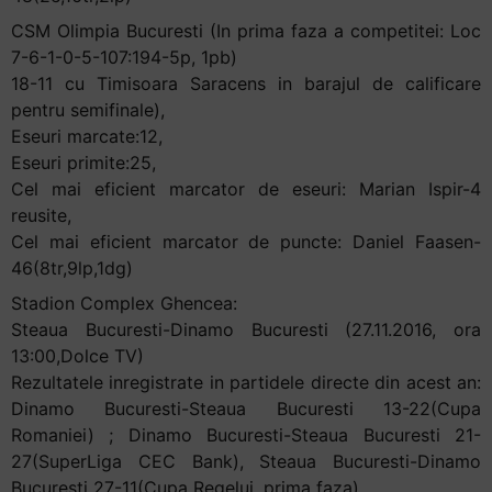
CSM Olimpia Bucuresti (In prima faza a competitei: Loc
7-6-1-0-5-107:194-5p, 1pb)
18-11 cu Timisoara Saracens in barajul de calificare
pentru semifinale),
Eseuri marcate:12,
Eseuri primite:25,
Cel mai eficient marcator de eseuri: Marian Ispir-4
reusite,
Cel mai eficient marcator de puncte: Daniel Faasen-
46(8tr,9lp,1dg)
Stadion Complex Ghencea:
Steaua Bucuresti-Dinamo Bucuresti (27.11.2016, ora
13:00,Dolce TV)
Rezultatele inregistrate in partidele directe din acest an:
Dinamo Bucuresti-Steaua Bucuresti 13-22(Cupa
Romaniei) ; Dinamo Bucuresti-Steaua Bucuresti 21-
27(SuperLiga CEC Bank), Steaua Bucuresti-Dinamo
Bucuresti 27-11(Cupa Regelui, prima faza)