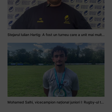
Stejarul Iulian Hartig: A fost un turneu care a unit mai mult echipa
Mohamed Salhi, vicecampion național juniori I: Rugby-ul te învață să accepți și înfrângerile