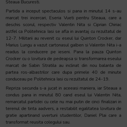
Steaua Bucuresti.
Partida a inceput spectaculos si pana in minutul 14 s-au
marcat trei incercari, Eseria Vueti pentru Steaua, care a
deschis scorul, respectiv Valentin Nita si Ciprian Chiriac
astfel ca Politehnica Iasi se afla in avantaj cu rezultatul de
12-7. Militarii au revenit cu eseul lui Quinton Crocker, dar
Marius Lungu a vazut cartonasul galben si Valentin Nita i-a
readus la conducere pe ieseni. Pana la pauza Quinton
Crocker cu o lovitura de pedeapsa si transformarea eseului
marcat de Sabin Stratila au inclinat din nou balanta de
partea ros-albastrilor care dupa primele 40 de minute
conduceau pe Politehnica Iasi cu rezultatul de 24-19.
Repriza secunda s-a jucat in aceeasi maniera, iar Steaua a
condus pana in minutul 80 cand eseul lui Valentin Nita,
remarcatul partidei cu cele nu mai putin de cinci finalizari in
terenul de tinta aadvers, a restabilit egalitatea lovitura de
gratie apartinand uverturii studentilor, Daniel Plai care a
transformat reusita colegului sau.