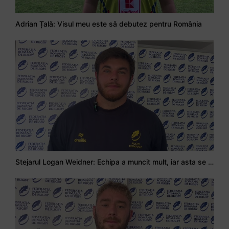
Adrian Țală: Visul meu este să debutez pentru România
Stejarul Logan Weidner: Echipa a muncit mult, iar asta se va vedea în meciurile de la Nations Cup