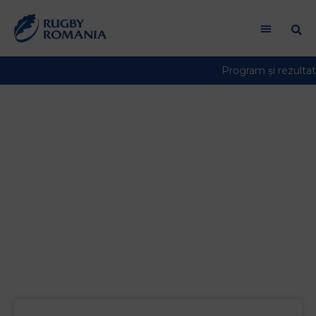
Presedintele FRR,
Haralambie
Dumitras, dupa
victoria cu
Canada:”Am suferit,
dar am crezut in
baietii nostri”‘