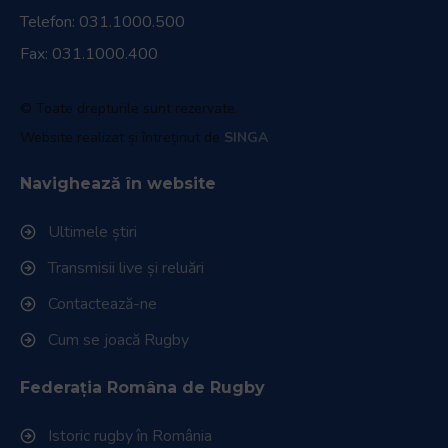
Telefon:
031.1000.500
Fax: 031.1000.400
© Toate drepturile sunt rezervate.
Website realizat și întreținut de
SINGA
Navighează în website
Ultimele știri
Transmisii live și reluări
Contactează-ne
Cum se joacă Rugby
Federația Româna de Rugby
Istoric rugby în România