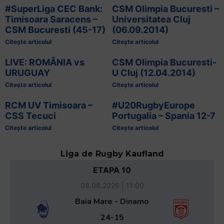
#SuperLiga CEC Bank:
CSM Olimpia Bucuresti –
Timisoara Saracens –
Universitatea Cluj
CSM Bucuresti (45-17)
(06.09.2014)
Citește articolul
Citește articolul
LIVE: ROMÂNIA vs
CSM Olimpia Bucuresti-
URUGUAY
U Cluj (12.04.2014)
Citește articolul
Citește articolul
RCM UV Timisoara –
#U20RugbyEurope
CSS Tecuci
Portugalia – Spania 12-7
Citește articolul
Citește articolul
Liga de Rugby Kaufland
ETAPA 10
08.08.2026 | 11:00
Baia Mare - Dinamo
24-15