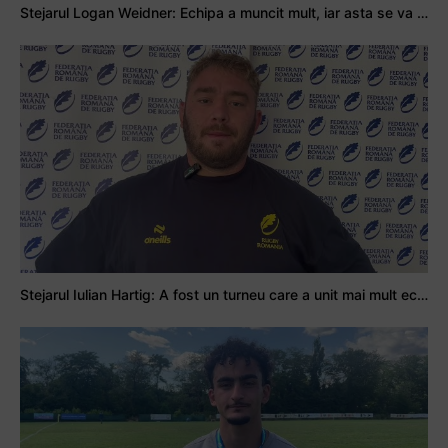
Stejarul Logan Weidner: Echipa a muncit mult, iar asta se va vedea în meciurile de la Nations Cup
Stejarul Iulian Hartig: A fost un turneu care a unit mai mult echipa