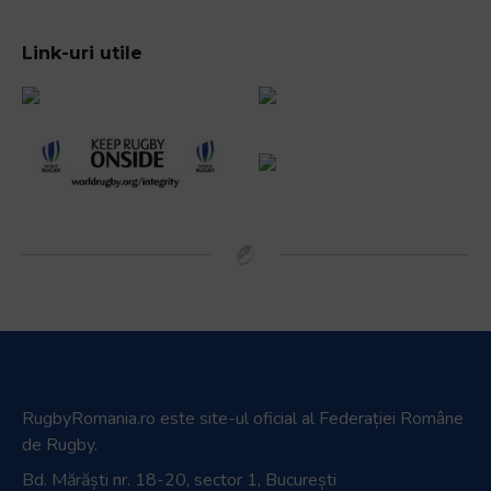
Link-uri utile
RugbyRomania.ro
este site-ul oficial al Federației Române
de Rugby.
Bd. Mărăști nr. 18-20, sector 1, București