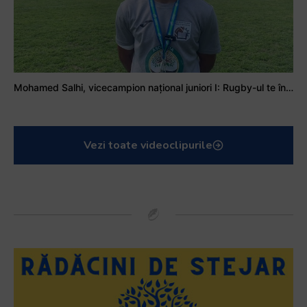
Mohamed Salhi, vicecampion național juniori I: Rugby-ul te învață să accepți și înfrângerile
Vezi toate videoclipurile