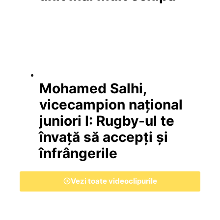
Mohamed Salhi,
vicecampion național
juniori I: Rugby-ul te
învață să accepți și
înfrângerile
Vezi toate videoclipurile