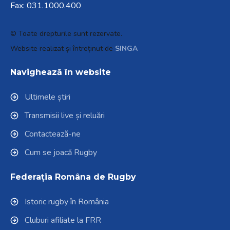
Fax: 031.1000.400
© Toate drepturile sunt rezervate.
Website realizat și întreținut de
SINGA
Navighează în website
Ultimele știri
Transmisii live și reluări
Contactează-ne
Cum se joacă Rugby
Federația Româna de Rugby
Istoric rugby în România
Cluburi afiliate la FRR