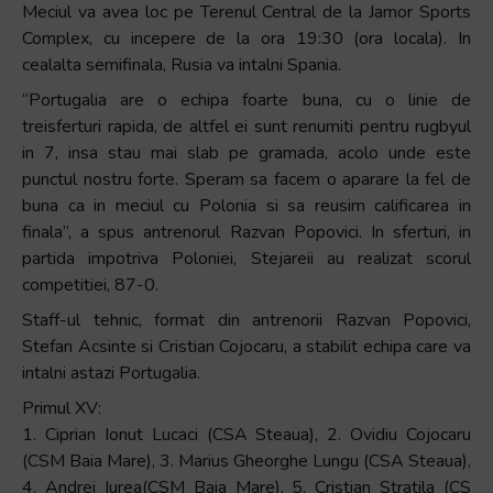
Meciul va avea loc pe Terenul Central de la Jamor Sports
+
Complex, cu incepere de la ora 19:30 (ora locala). In
/".
cealalta semifinala, Rusia va intalni Spania.
This
“Portugalia are o echipa foarte buna, cu o linie de
shortcut
treisferturi rapida, de altfel ei sunt renumiti pentru rugbyul
activates
in 7, insa stau mai slab pe gramada, acolo unde este
the
punctul nostru forte. Speram sa facem o aparare la fel de
screen
buna ca in meciul cu Polonia si sa reusim calificarea in
reader
finala”, a spus antrenorul Razvan Popovici. In sferturi, in
to
partida impotriva Poloniei, Stejareii au realizat scorul
help
competitiei, 87-0.
you
navigate
Staff-ul tehnic, format din antrenorii Razvan Popovici,
and
Stefan Acsinte si Cristian Cojocaru, a stabilit echipa care va
interact
intalni astazi Portugalia.
with
Primul XV:
the
1. Ciprian Ionut Lucaci (CSA Steaua), 2. Ovidiu Cojocaru
content.
(CSM Baia Mare), 3. Marius Gheorghe Lungu (CSA Steaua),
4. Andrei Iurea(CSM Baia Mare), 5. Cristian Stratila (CS