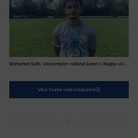
Mohamed Salhi, vicecampion național juniori I: Rugby-ul te învață să accepți și înfrângerile
Vezi toate videoclipurile