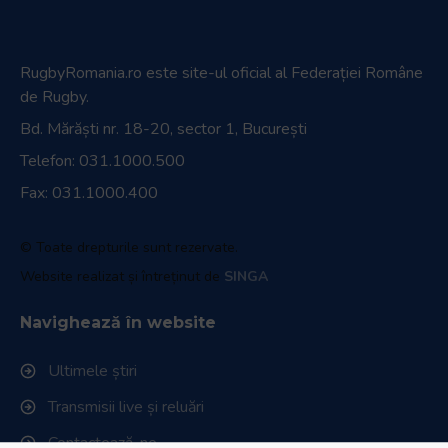
RugbyRomania.ro
este site-ul oficial al Federației Române
de Rugby.
Bd. Mărăști nr. 18-20, sector 1, București
Telefon:
031.1000.500
Fax: 031.1000.400
© Toate drepturile sunt rezervate.
Website realizat și întreținut de
SINGA
Navighează în website
Ultimele știri
Transmisii live și reluări
Contactează-ne