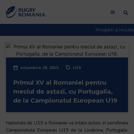
Welcome
to
All
in
One
Accessibility
screen
reader.
To
octombrie 28, 2015
U19
start
the
Primul XV al Romaniei pentru
All
in
meciul de astazi, cu Portugalia,
One
de la Campionatul European U19
Accessibility
screen
reader,
Nationala de U19 a Romaniei va intalni astazi, in semifinala
press
Campionatului European U19 de la Lisabona, Portugalia.
"Ctrl