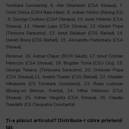
Tomitanii Constanta), 6. Alin Ghiarasim (CSA Steaua), 7.
Cristi Chirica (CSM Baia Mare), 8. Adrian Motoc (Racing 92)
, 9. George Croitoru (CSM Olimpia), 10. Ionel Melinte (CSA
Steaua), 11. Marian Lupu (CSA Steaua), 12 Vladut Popa
(Timisora Saracens), 13. Ionut Balaban (CSS Barlad) 14.
Daniel Boicu (CSS Barlad), 15. Alexandru Padureanu (CSA
Steaua)
Rezerve: 16. Adrian Chiper (RCM Galati), 17. Ionut Cristian
Melecciu (CSA Steaua), 18. Bogdan Toma (CSU Cluj), 19.
George Tatarus (Timisoara Saracens), 20. Octavian Popa
(CSA Steaua),21. Andrei Toader (CSS Barlad), 22. Madalin
Mihalache (CS Tomitanii Constanta), 23. Radu Ludosan
(Bourg-en Bresse, Franta), 24. Mihai Melnicov (CSA
Steaua), 25. Adrian Negoita (CSA Steaua), 26. Claudiu
Trandafir (CS Cleopatra Constanta)
Ți-a plăcut articolul? Distribuie-l către prietenii
tăi: