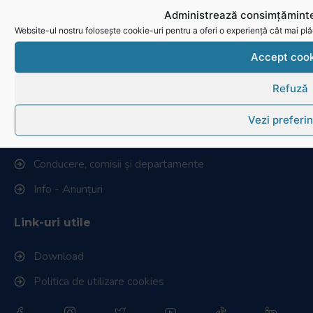
Administrează consimțăminte
Cum se joacă Rugby
Website-ul nostru folosește cookie-uri pentru a oferi o experiență cât mai plă
Federația Româna de Rugby
Accept cook
Istoric rugby în România
Refuză
Cluburi afiliate la FRR
Vezi preferin
Stadionul național de rugby
Conducere, comisii și departamente
Info - Anunțuri
Link-uri utile
Download
Politica de utilizare cookies