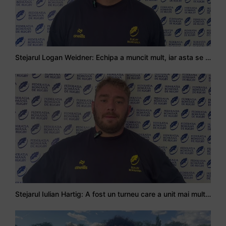
Stejarul Logan Weidner: Echipa a muncit mult, iar asta se va vedea în meciurile de la Nations Cup
Stejarul Iulian Hartig: A fost un turneu care a unit mai mult echipa