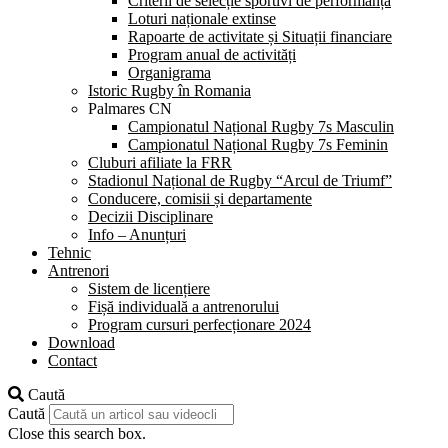
Criterii de selecție sportivi de performanță
Loturi naționale extinse
Rapoarte de activitate și Situații financiare
Program anual de activități
Organigrama
Istoric Rugby în Romania
Palmares CN
Campionatul Național Rugby 7s Masculin
Campionatul Național Rugby 7s Feminin
Cluburi afiliate la FRR
Stadionul Național de Rugby “Arcul de Triumf”
Conducere, comisii și departamente
Decizii Disciplinare
Info – Anunțuri
Tehnic
Antrenori
Sistem de licențiere
Fișă individuală a antrenorului
Program cursuri perfecționare 2024
Download
Contact
Caută
Caută
Close this search box.