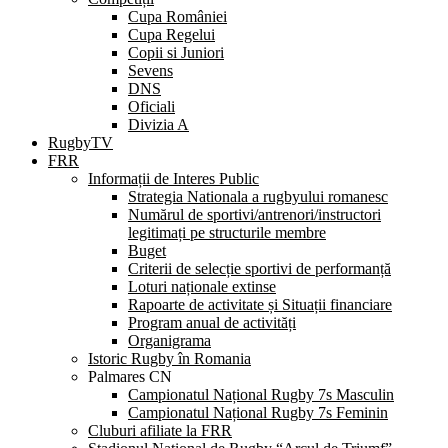
Cupa României
Cupa Regelui
Copii si Juniori
Sevens
DNS
Oficiali
Divizia A
RugbyTV
FRR
Informații de Interes Public
Strategia Nationala a rugbyului romanesc
Numărul de sportivi/antrenori/instructori
legitimați pe structurile membre
Buget
Criterii de selecție sportivi de performanță
Loturi naționale extinse
Rapoarte de activitate și Situații financiare
Program anual de activități
Organigrama
Istoric Rugby în Romania
Palmares CN
Campionatul Național Rugby 7s Masculin
Campionatul Național Rugby 7s Feminin
Cluburi afiliate la FRR