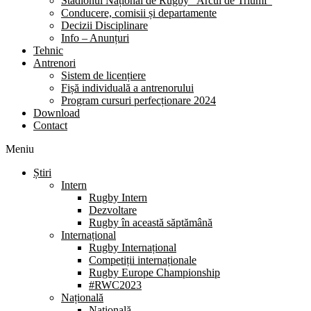
Stadionul Național de Rugby “Arcul de Triumf”
Conducere, comisii și departamente
Decizii Disciplinare
Info – Anunțuri
Tehnic
Antrenori
Sistem de licențiere
Fișă individuală a antrenorului
Program cursuri perfecționare 2024
Download
Contact
Meniu
Știri
Intern
Rugby Intern
Dezvoltare
Rugby în această săptămână
Internațional
Rugby Internațional
Competiții internaționale
Rugby Europe Championship
#RWC2023
Națională
Națională