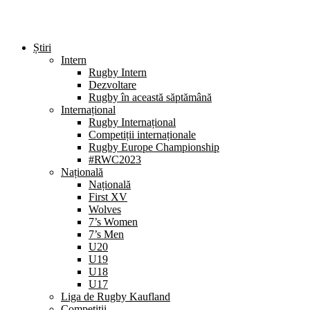
Știri
Intern
Rugby Intern
Dezvoltare
Rugby în această săptămână
Internațional
Rugby Internațional
Competiții internaționale
Rugby Europe Championship
#RWC2023
Națională
Națională
First XV
Wolves
7’s Women
7’s Men
U20
U19
U18
U17
Liga de Rugby Kaufland
Competiții