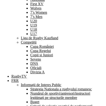
First XV
Wolves
7’s Women
7’s Men
U20
U19
U18
U17
Liga de Rugby Kaufland
Competiții
Cupa României
Cupa Regelui
Copii si Juniori
Sevens
DNS
Oficiali
Divizia A
RugbyTV
FRR
Informații de Interes Public
Strategia Nationala a rugbyului romanesc
Numărul de sportivi/antrenori/instructori
legitimați pe structurile membre
Buget