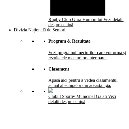
Rugby Club Gura Humorului
Vezi detalii
despre echipă
Divizia Națională de Seniori
Program & Rezultate
Vezi programul meciurilor care vor urma și
rezultatele meciurilor anterioare.
Clasament
Apasă aici pentru a vedea clasamentul
actual al echipelor din această ligă.
Clubul Sportiv Municipal Galati
Vezi
detalii despre echipă