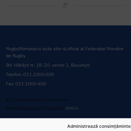
RugbyRomania.ro
este site-ul oficial al Federației Române
de Rugby.
Bd. Mărăști nr. 18-20, sector 1, București
Telefon:
031.1000.500
Fax: 031.1000.400
© Toate drepturile sunt rezervate.
Website realizat și întreținut de
SINGA
Navighează în website
Administrează consimțămintel