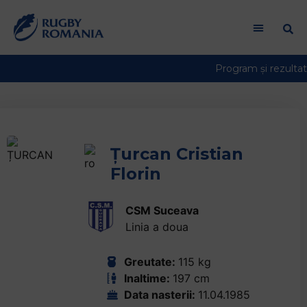
Welcome
to
All
in
One
Accessibility
screen
reader.
To
Țurcan Cristian
start
Florin
the
All
in
CSM Suceava
One
Linia a doua
Accessibility
screen
Greutate:
115 kg
reader,
Inaltime:
197 cm
press
Data nasterii:
11.04.1985
"Ctrl