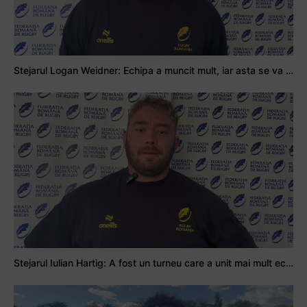
Stejarul Logan Weidner: Echipa a muncit mult, iar asta se va vedea în meciurile de la Nations Cup
Stejarul Iulian Hartig: A fost un turneu care a unit mai mult echipa