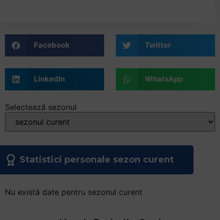
+
/".
This
shortcut
Facebook
Twitter
activates
the
LinkedIn
WhatsApp
screen
reader
to
Selectează sezonul
help
you
navigate
and
Statistici personale sezon curent
interact
with
the
Nu există date pentru sezonul curent
content.