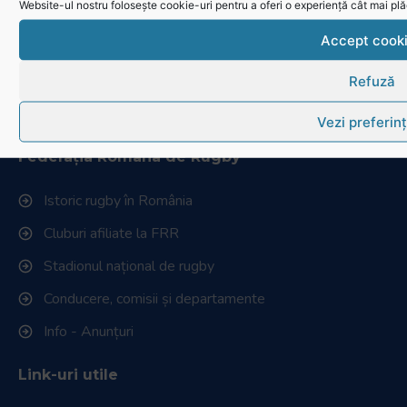
Website-ul nostru folosește cookie-uri pentru a oferi o experiență cât mai plă
Ultimele știri
Accept cook
Transmisii live și reluări
Contactează-ne
Refuză
Cum se joacă Rugby
Vezi preferin
Federația Româna de Rugby
Istoric rugby în România
Cluburi afiliate la FRR
Stadionul național de rugby
Conducere, comisii și departamente
Info - Anunțuri
Link-uri utile