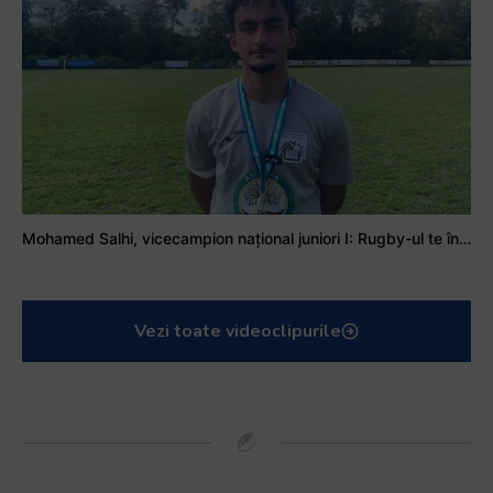
Mohamed Salhi, vicecampion național juniori I: Rugby-ul te învață să accepți și înfrângerile
Vezi toate videoclipurile