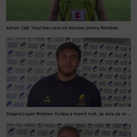
Adrian Țală: Visul meu este să debutez pentru România
Stejarul Logan Weidner: Echipa a muncit mult, iar asta se va vedea în meciurile de la Nations Cup