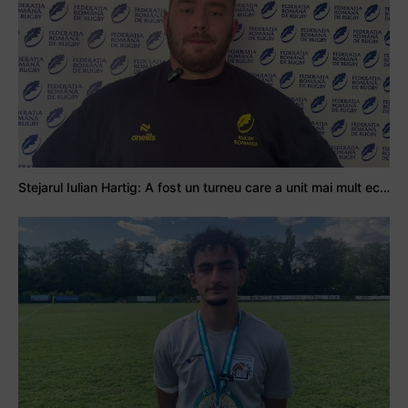
Stejarul Iulian Hartig: A fost un turneu care a unit mai mult echipa