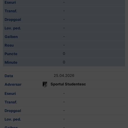
-
-
-
-
-
-
0
0
25.04.2026
Sportul Studentesc
-
-
-
-
-