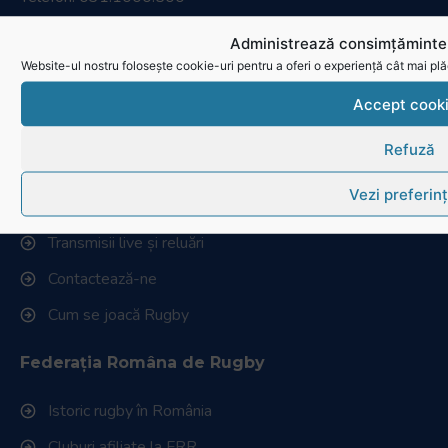
Fax: 031.1000.400
Administrează consimțămintel
Website-ul nostru folosește cookie-uri pentru a oferi o experiență cât mai plă
© Toate drepturile sunt rezervate.
Accept cook
Website realizat și întreținut de
SINGA
Refuză
Navighează în website
Vezi preferin
Ultimele știri
Transmisii live și reluări
Contactează-ne
Cum se joacă Rugby
Federația Româna de Rugby
Istoric rugby în România
Cluburi afiliate la FRR