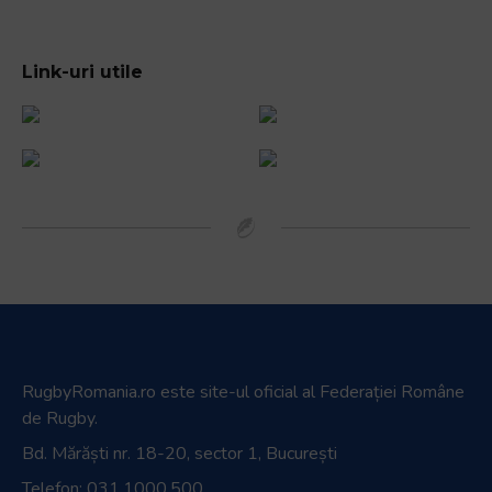
Link-uri utile
RugbyRomania.ro
este site-ul oficial al Federației Române
de Rugby.
Bd. Mărăști nr. 18-20, sector 1, București
Telefon:
031.1000.500