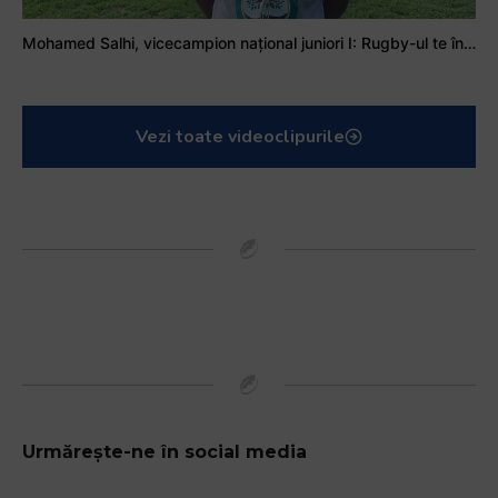
Mohamed Salhi, vicecampion național juniori I: Rugby-ul te învață să accepți și înfrângerile
Vezi toate videoclipurile
Urmărește-ne în social media