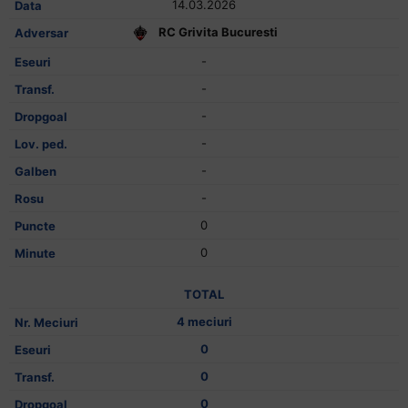
14.03.2026
RC Grivita Bucuresti
-
-
-
-
-
-
0
0
TOTAL
4 meciuri
0
0
0