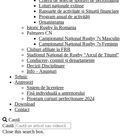
Criterii de selecție sportivi de performanță
Loturi naționale extinse
Rapoarte de activitate și Situații financiare
Program anual de activități
Organigrama
Istoric Rugby în Romania
Palmares CN
Campionatul Național Rugby 7s Masculin
Campionatul Național Rugby 7s Feminin
Cluburi afiliate la FRR
Stadionul Național de Rugby “Arcul de Triumf”
Conducere, comisii și departamente
Decizii Disciplinare
Info – Anunțuri
Tehnic
Antrenori
Sistem de licențiere
Fișă individuală a antrenorului
Program cursuri perfecționare 2024
Download
Contact
Caută
Caută
Close this search box.