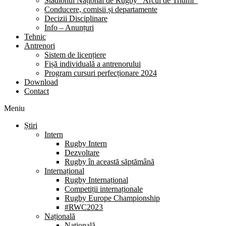
Stadionul Național de Rugby “Arcul de Triumf”
Conducere, comisii și departamente
Decizii Disciplinare
Info – Anunțuri
Tehnic
Antrenori
Sistem de licențiere
Fișă individuală a antrenorului
Program cursuri perfecționare 2024
Download
Contact
Meniu
Știri
Intern
Rugby Intern
Dezvoltare
Rugby în această săptămână
Internațional
Rugby Internațional
Competiții internaționale
Rugby Europe Championship
#RWC2023
Națională
Națională