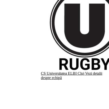
CS Universitatea ELBI Cluj
Vezi detalii
despre echipă