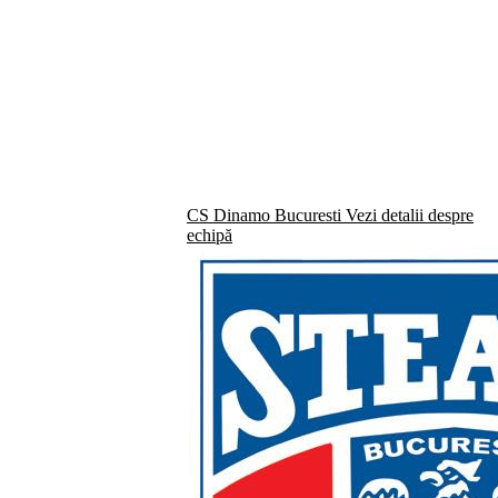
CS Dinamo Bucuresti
Vezi detalii despre
echipă