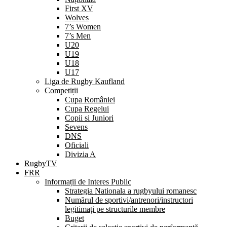
First XV
Wolves
7’s Women
7’s Men
U20
U19
U18
U17
Liga de Rugby Kaufland
Competiții
Cupa României
Cupa Regelui
Copii si Juniori
Sevens
DNS
Oficiali
Divizia A
RugbyTV
FRR
Informații de Interes Public
Strategia Nationala a rugbyului romanesc
Numărul de sportivi/antrenori/instructori
legitimați pe structurile membre
Buget