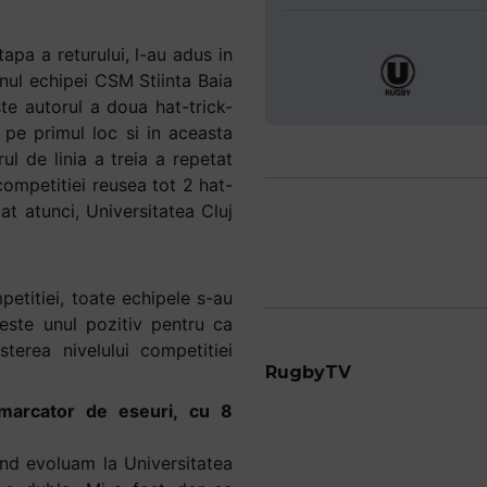
apa a returului, l-au adus in
anul echipei CSM Stiinta Baia
te autorul a doua hat-trick-
nd pe primul loc si in aceasta
ul de linia a treia a repetat
 competitiei reusea tot 2 hat-
mat atunci, Universitatea Cluj
petitiei, toate echipele s-au
 este unul pozitiv pentru ca
terea nivelului competitiei
RugbyTV
l marcator de eseuri, cu 8
and evoluam la Universitatea