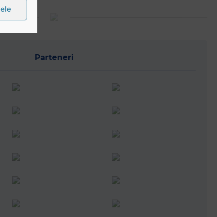
țele
Parteneri