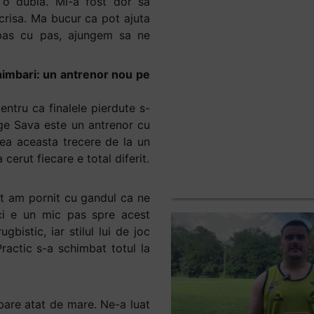
 o dubla. Mi-a fost dor sa
crisa. Ma bucur ca pot ajuta
, pas cu pas, ajungem sa ne
himbari: un antrenor nou pe
ntru ca finalele pierdute s-
rge Sava este un antrenor cu
grea aceasta trecere de la un
 cerut fiecare e total diferit.
ut am pornit cu gandul ca ne
ci e un mic pas spre acest
bistic, iar stilul lui de joc
ractic s-a schimbat totul la
bare atat de mare. Ne-a luat