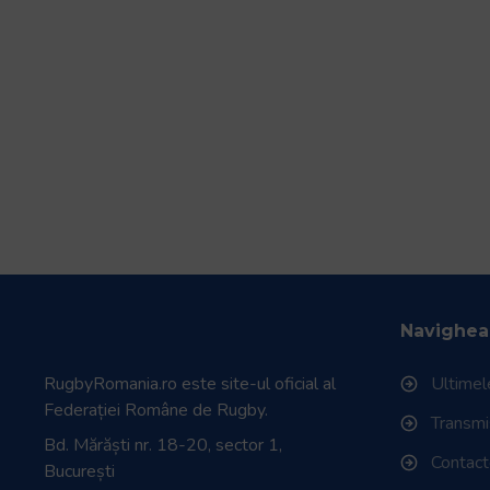
Navighea
RugbyRomania.ro
este site-ul oficial al
Ultimele
Federației Române de Rugby.
Transmisi
Bd. Mărăști nr. 18-20, sector 1,
Contac
București