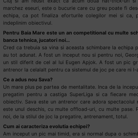
Cluj si am reusit exact ca acum doua hat-trick-uri si
marchez eseuri, este o bucurie care cu greu poate fi des
echipa, ca pot finaliza eforturile colegilor mei si ca
indeplinim obiectivul.
Pentru Baia Mare este un an competitional cu multe sc
banca tehnica, jucatori noi…
Cred ca trebuia sa vina si aceasta schimbare la echipa pe
au tot adunat. A fost un inceput nou si pentru noi, Geo
un stil diferit de cel al lui Eugen Apjok. A fost un pic 
antrenor la celalalt pentru ca sistemul de joc pe care ni l-a
Ce a adus nou Sava?
Un mare plus pe partea de mentalitate. Inca de la incep
pregatim pentru a castiga SuperLiga si ca fiecare me
obiectiv. Sava este un antrenor care adora spectacolul rug
este unul deschis, cu multe offload-uri, cu multe pase. P
noi, de la stilul de joc la pregatire, antrenament, totul.
Cum ai caracteriza evolutia echipei?
Am inceput un pic mai timid, era si normal dupa o schim