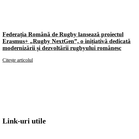
Federația Română de Rugby lansează proiectul
Erasmus+ „Rugby NextGen”, o inițiativă dedicată
modernizării și dezvoltării rugbyului românesc
Citește articolul
Link-uri utile