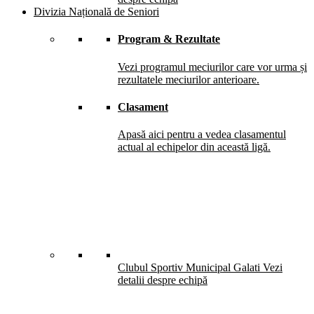
Divizia Națională de Seniori
Program & Rezultate
Vezi programul meciurilor care vor urma și
rezultatele meciurilor anterioare.
Clasament
Apasă aici pentru a vedea clasamentul
actual al echipelor din această ligă.
Clubul Sportiv Municipal Galati
Vezi
detalii despre echipă