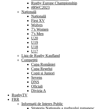
Rugby Europe Championship
#RWC2023
Națională
Națională
First XV
Wolves
7’s Women
7’s Men
U20
U19
U18
U17
Liga de Rugby Kaufland
Competiții
Cupa României
Cupa Regelui
Copii si Juniori
Sevens
DNS
Oficiali
Divizia A
RugbyTV
FRR
Informații de Interes Public
Strategia Nationala a rugbyului romanesc