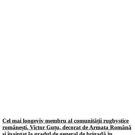
Cel mai longeviv membru al comunității rugbystice
românești, Victor Guțu, decorat de Armata Română
și înaintat la gradul de general de brigadă în