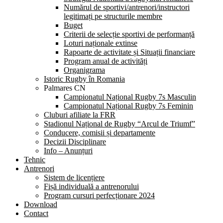
Numărul de sportivi/antrenori/instructori
legitimați pe structurile membre
Buget
Criterii de selecție sportivi de performanță
Loturi naționale extinse
Rapoarte de activitate și Situații financiare
Program anual de activități
Organigrama
Istoric Rugby în Romania
Palmares CN
Campionatul Național Rugby 7s Masculin
Campionatul Național Rugby 7s Feminin
Cluburi afiliate la FRR
Stadionul Național de Rugby “Arcul de Triumf”
Conducere, comisii și departamente
Decizii Disciplinare
Info – Anunțuri
Tehnic
Antrenori
Sistem de licențiere
Fișă individuală a antrenorului
Program cursuri perfecționare 2024
Download
Contact