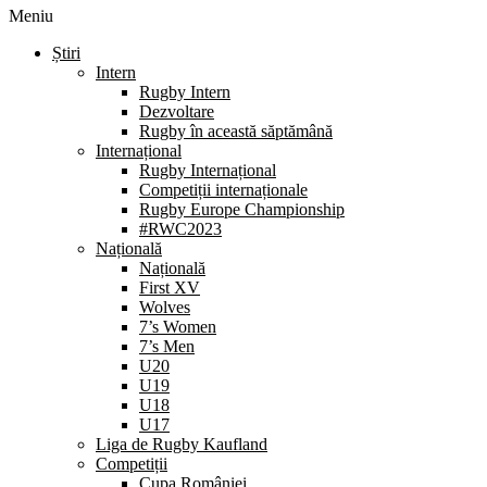
Meniu
Știri
Intern
Rugby Intern
Dezvoltare
Rugby în această săptămână
Internațional
Rugby Internațional
Competiții internaționale
Rugby Europe Championship
#RWC2023
Națională
Națională
First XV
Wolves
7’s Women
7’s Men
U20
U19
U18
U17
Liga de Rugby Kaufland
Competiții
Cupa României