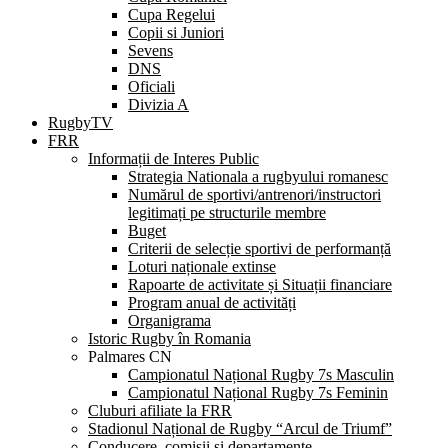
Cupa Regelui
Copii si Juniori
Sevens
DNS
Oficiali
Divizia A
RugbyTV
FRR
Informații de Interes Public
Strategia Nationala a rugbyului romanesc
Numărul de sportivi/antrenori/instructori
legitimați pe structurile membre
Buget
Criterii de selecție sportivi de performanță
Loturi naționale extinse
Rapoarte de activitate și Situații financiare
Program anual de activități
Organigrama
Istoric Rugby în Romania
Palmares CN
Campionatul Național Rugby 7s Masculin
Campionatul Național Rugby 7s Feminin
Cluburi afiliate la FRR
Stadionul Național de Rugby “Arcul de Triumf”
Conducere, comisii și departamente