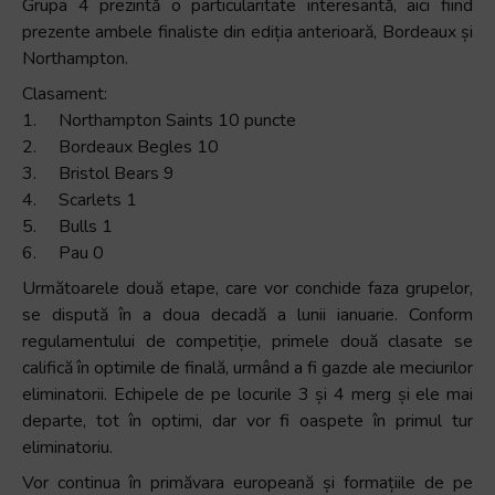
Grupa 4 prezintă o particularitate interesantă, aici fiind
prezente ambele finaliste din ediția anterioară, Bordeaux și
Northampton.
Clasament:
1. Northampton Saints 10 puncte
2. Bordeaux Begles 10
3. Bristol Bears 9
4. Scarlets 1
5. Bulls 1
6. Pau 0
Următoarele două etape, care vor conchide faza grupelor,
se dispută în a doua decadă a lunii ianuarie. Conform
regulamentului de competiție, primele două clasate se
califică în optimile de finală, urmând a fi gazde ale meciurilor
eliminatorii. Echipele de pe locurile 3 și 4 merg și ele mai
departe, tot în optimi, dar vor fi oaspete în primul tur
eliminatoriu.
Vor continua în primăvara europeană și formațiile de pe