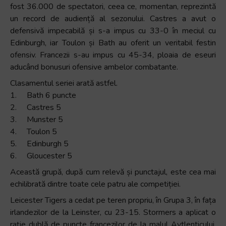
fost 36.000 de spectatori, ceea ce, momentan, reprezintă
un record de audiență al sezonului. Castres a avut o
defensivă impecabilă și s-a impus cu 33-0 în meciul cu
Edinburgh, iar Toulon și Bath au oferit un veritabil festin
ofensiv. Francezii s-au impus cu 45-34, ploaia de eseuri
aducând bonusuri ofensive ambelor combatante.
Clasamentul seriei arată astfel.
1. Bath 6 puncte
2. Castres 5
3. Munster 5
4. Toulon 5
5. Edinburgh 5
6. Gloucester 5
Această grupă, după cum relevă și punctajul, este cea mai
echilibrată dintre toate cele patru ale competiției.
Leicester Tigers a cedat pe teren propriu, în Grupa 3, în fața
irlandezilor de la Leinster, cu 23-15. Stormers a aplicat o
rație dublă de puncte francezilor de la malul Aytlenticului,