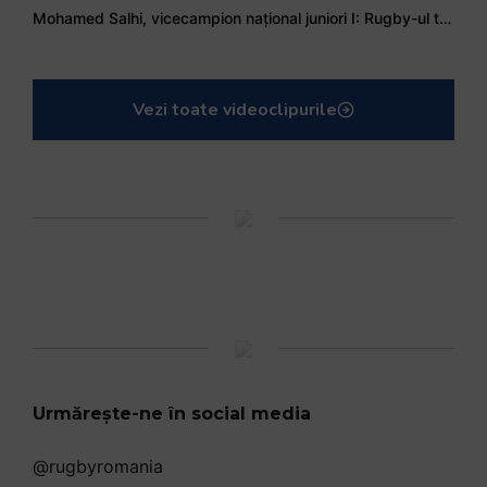
Mohamed Salhi, vicecampion național juniori I: Rugby-ul te învață să accepți și înfrângerile
Vezi toate videoclipurile
Urmărește-ne în social media
@rugbyromania