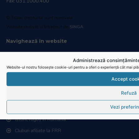
Fax: 031.1000.400
© Toate drepturile sunt rezervate.
Website realizat și întreținut de
SINGA
Navighează în website
Ultimele știri
Administrează consimțăminte
Transmisii live și reluări
Website-ul nostru folosește cookie-uri pentru a oferi o experiență cât mai plă
Contactează-ne
Accept cook
Cum se joacă Rugby
Refuză
Federația Româna de Rugby
Vezi preferin
Istoric rugby în România
Cluburi afiliate la FRR