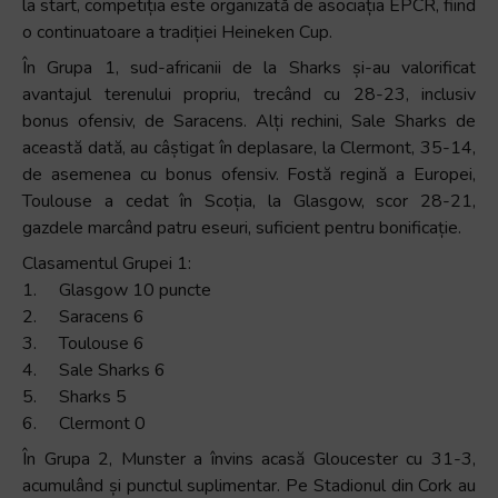
la start, competiția este organizată de asociația EPCR, fiind
o continuatoare a tradiției Heineken Cup.
În Grupa 1, sud-africanii de la Sharks și-au valorificat
avantajul terenului propriu, trecând cu 28-23, inclusiv
bonus ofensiv, de Saracens. Alți rechini, Sale Sharks de
această dată, au câștigat în deplasare, la Clermont, 35-14,
de asemenea cu bonus ofensiv. Fostă regină a Europei,
Toulouse a cedat în Scoția, la Glasgow, scor 28-21,
gazdele marcând patru eseuri, suficient pentru bonificație.
Clasamentul Grupei 1:
1. Glasgow 10 puncte
2. Saracens 6
3. Toulouse 6
4. Sale Sharks 6
5. Sharks 5
6. Clermont 0
În Grupa 2, Munster a învins acasă Gloucester cu 31-3,
acumulând și punctul suplimentar. Pe Stadionul din Cork au