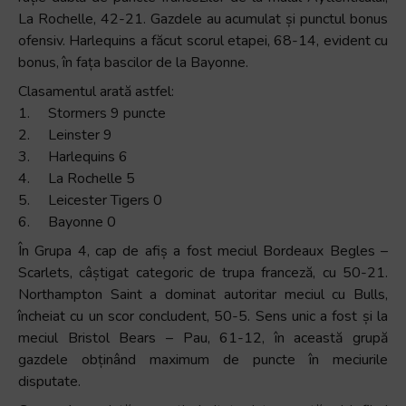
La Rochelle, 42-21. Gazdele au acumulat și punctul bonus
ofensiv. Harlequins a făcut scorul etapei, 68-14, evident cu
bonus, în fața bascilor de la Bayonne.
Clasamentul arată astfel:
1. Stormers 9 puncte
2. Leinster 9
3. Harlequins 6
4. La Rochelle 5
5. Leicester Tigers 0
6. Bayonne 0
În Grupa 4, cap de afiș a fost meciul Bordeaux Begles –
Scarlets, câștigat categoric de trupa franceză, cu 50-21.
Northampton Saint a dominat autoritar meciul cu Bulls,
încheiat cu un scor concludent, 50-5. Sens unic a fost și la
meciul Bristol Bears – Pau, 61-12, în această grupă
gazdele obținând maximum de puncte în meciurile
disputate.