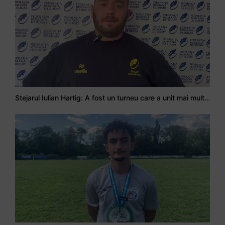
Stejarul Iulian Hartig: A fost un turneu care a unit mai mult echipa