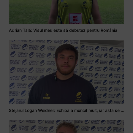
Adrian Țală: Visul meu este să debutez pentru România
Stejarul Logan Weidner: Echipa a muncit mult, iar asta se va vedea în meciurile de la Nations Cup