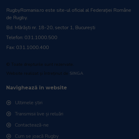
RugbyRomania.ro
este site-ul oficial al Federației Române
de Rugby.
Bd. Mărăști nr. 18-20, sector 1, București
Telefon:
031.1000.500
Fax: 031.1000.400
© Toate drepturile sunt rezervate.
Website realizat și întreținut de
SINGA
Navighează în website
Ultimele știri
Transmisii live și reluări
Contactează-ne
Cum se joacă Rugby