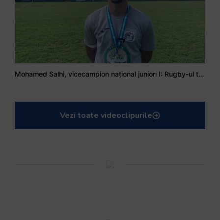
Mohamed Salhi, vicecampion național juniori I: Rugby-ul te învață să accepți și înfrângerile
Vezi toate videoclipurile