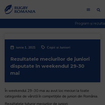
Welcome
to
All
in
One
Accessibility
screen
reader.
iunie 1, 2021
Copii si Juniori
To
start
Rezultatele meciurilor de juniori
the
All
disputate în weekendul 29-30
in
mai
One
Accessibility
screen
În weekendul 29-30 mai au avut loc meciuri la toate
reader,
categoriile de vârstă în competițiile de juniori din România.
press
Rezultatele tuturor meciurilor de juniori:
"Ctrl