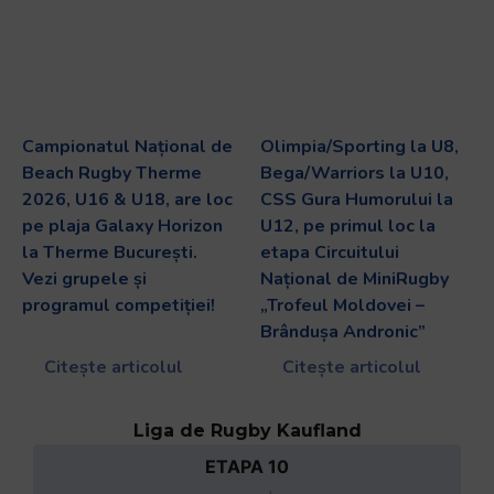
Campionatul Național de
Olimpia/Sporting la U8,
Beach Rugby Therme
Bega/Warriors la U10,
2026, U16 & U18, are loc
CSS Gura Humorului la
pe plaja Galaxy Horizon
U12, pe primul loc la
la Therme București.
etapa Circuitului
Vezi grupele și
Național de MiniRugby
programul competiției!
„Trofeul Moldovei –
Brândușa Andronic”
Citește articolul
Citește articolul
Liga de Rugby Kaufland
ETAPA 10