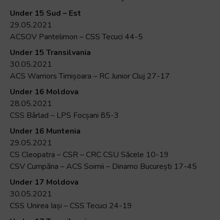
+
Under 15 Sud – Est
/".
29.05.2021
This
ACSOV Pantelimon – CSS Tecuci 44-5
shortcut
Under 15 Transilvania
activates
30.05.2021
the
ACS Warriors Timișoara – RC Junior Cluj 27-17
screen
Under 16 Moldova
reader
28.05.2021
to
CSS Bârlad – LPS Focșani 85-3
help
you
Under 16 Muntenia
navigate
29.05.2021
and
CS Cleopatra – CSR – CRC CSU Săcele 10-19
interact
CSV Cumpăna – ACS Soimii – Dinamo București 17-45
with
Under 17 Moldova
the
30.05.2021
content.
CSS Unirea Iași – CSS Tecuci 24-19