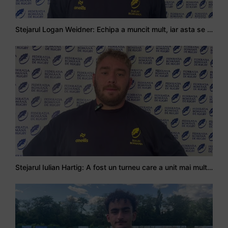
Stejarul Logan Weidner: Echipa a muncit mult, iar asta se va vedea în meciurile de la Nations Cup
Stejarul Iulian Hartig: A fost un turneu care a unit mai mult echipa