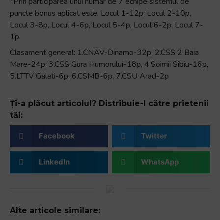
*Prin participarea unui numar de 7 echipe sistemul de
puncte bonus aplicat este: Locul 1-12p, Locul 2-10p,
Locul 3-8p, Locul 4-6p, Locul 5-4p, Locul 6-2p, Locul 7-
1p
Clasament general: 1.CNAV-Dinamo-32p, 2.CSS 2 Baia
Mare-24p, 3.CSS Gura Humorului-18p, 4.Soimii Sibiu-16p,
5.LTTV Galati-6p, 6.CSMB-6p, 7.CSU Arad-2p
Ți-a plăcut articolul? Distribuie-l către prietenii
tăi:
Facebook
Twitter
LinkedIn
WhatsApp
Alte articole similare: