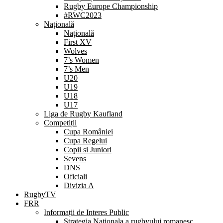
Rugby Europe Championship
#RWC2023
Națională
Națională
First XV
Wolves
7’s Women
7’s Men
U20
U19
U18
U17
Liga de Rugby Kaufland
Competiții
Cupa României
Cupa Regelui
Copii si Juniori
Sevens
DNS
Oficiali
Divizia A
RugbyTV
FRR
Informații de Interes Public
Strategia Nationala a rugbyului romanesc