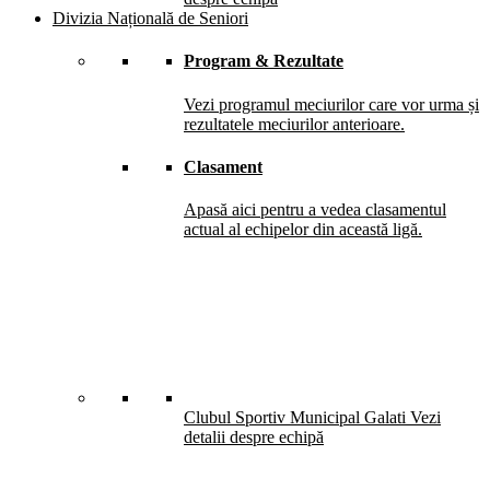
Divizia Națională de Seniori
Program & Rezultate
Vezi programul meciurilor care vor urma și
rezultatele meciurilor anterioare.
Clasament
Apasă aici pentru a vedea clasamentul
actual al echipelor din această ligă.
Clubul Sportiv Municipal Galati
Vezi
detalii despre echipă