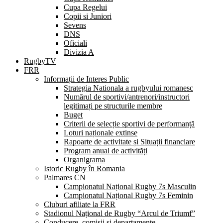
Cupa Regelui
Copii si Juniori
Sevens
DNS
Oficiali
Divizia A
RugbyTV
FRR
Informații de Interes Public
Strategia Nationala a rugbyului romanesc
Numărul de sportivi/antrenori/instructori
legitimați pe structurile membre
Buget
Criterii de selecție sportivi de performanță
Loturi naționale extinse
Rapoarte de activitate și Situații financiare
Program anual de activități
Organigrama
Istoric Rugby în Romania
Palmares CN
Campionatul Național Rugby 7s Masculin
Campionatul Național Rugby 7s Feminin
Cluburi afiliate la FRR
Stadionul Național de Rugby “Arcul de Triumf”
Conducere, comisii și departamente