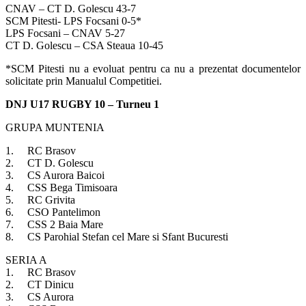
CNAV – CT D. Golescu 43-7
SCM Pitesti- LPS Focsani 0-5*
LPS Focsani – CNAV 5-27
CT D. Golescu – CSA Steaua 10-45
*SCM Pitesti nu a evoluat pentru ca nu a prezentat documentelor
solicitate prin Manualul Competitiei.
DNJ U17 RUGBY 10 – Turneu 1
GRUPA MUNTENIA
1. RC Brasov
2. CT D. Golescu
3. CS Aurora Baicoi
4. CSS Bega Timisoara
5. RC Grivita
6. CSO Pantelimon
7. CSS 2 Baia Mare
8. CS Parohial Stefan cel Mare si Sfant Bucuresti
SERIA A
1. RC Brasov
2. CT Dinicu
3. CS Aurora