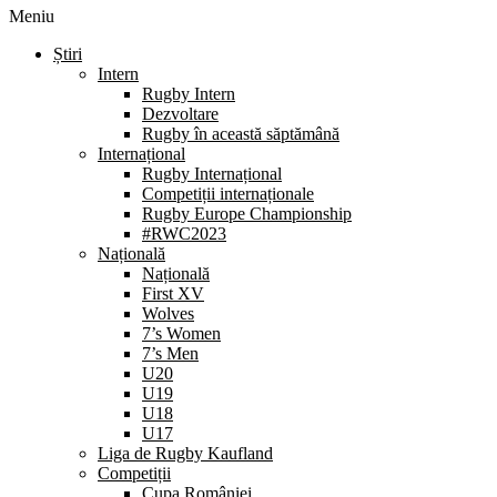
Meniu
Știri
Intern
Rugby Intern
Dezvoltare
Rugby în această săptămână
Internațional
Rugby Internațional
Competiții internaționale
Rugby Europe Championship
#RWC2023
Națională
Națională
First XV
Wolves
7’s Women
7’s Men
U20
U19
U18
U17
Liga de Rugby Kaufland
Competiții
Cupa României