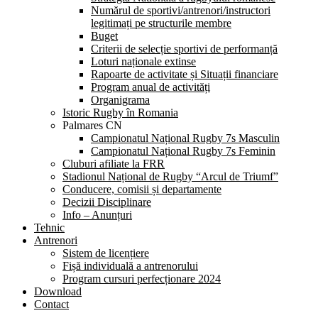
Numărul de sportivi/antrenori/instructori
legitimați pe structurile membre
Buget
Criterii de selecție sportivi de performanță
Loturi naționale extinse
Rapoarte de activitate și Situații financiare
Program anual de activități
Organigrama
Istoric Rugby în Romania
Palmares CN
Campionatul Național Rugby 7s Masculin
Campionatul Național Rugby 7s Feminin
Cluburi afiliate la FRR
Stadionul Național de Rugby “Arcul de Triumf”
Conducere, comisii și departamente
Decizii Disciplinare
Info – Anunțuri
Tehnic
Antrenori
Sistem de licențiere
Fișă individuală a antrenorului
Program cursuri perfecționare 2024
Download
Contact