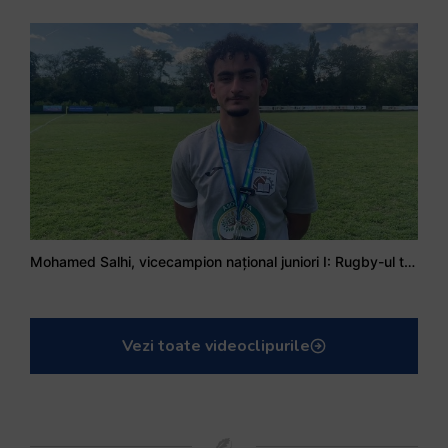
Mohamed Salhi, vicecampion național juniori I: Rugby-ul te învață să accepți și înfrângerile
Vezi toate videoclipurile