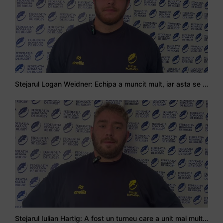
Stejarul Logan Weidner: Echipa a muncit mult, iar asta se va vedea în meciurile de la Nations Cup
Stejarul Iulian Hartig: A fost un turneu care a unit mai mult echipa