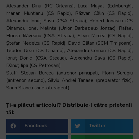
Alexander Dinu (RC Orleans), Luca Mușat (Edinburgh),
Marian Muntianu (CS Rapid), Răzvan Călin (CS Rapid),
Alexandru Ionuț Sava (CSA Steaua), Robert Ionașcu (CS
Dinamo), Ionel Melinte (Union Barbezieux Jonzac), Rafael
Florea Jilăveanu (CSA Steaua), Silviu Mircea (CS Rapid),
Ștefan Nedelcu (CS Rapid), David Bălan (SCM Timișoara),
Teodor Ursu (CS Dinamo), Alexandru Coman (CS Rapid),
Ionuț Donici (CSA Steaua), Alexandru Sava (CS Rapid),
Dănuț Jipa (CS Petroșani)
Staff: Stelian Burcea (antrenor principal), Florin Surugiu
(antrenor secund), Silviu Andrei Tanase (preparator fizic),
Sorin Stancu (kinetoterapeut)
Ți-a plăcut articolul? Distribuie-l către prietenii
tăi:
Facebook
Twitter