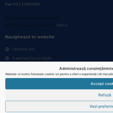
Fax: 031.1000.400
© Toate drepturile sunt rezervate.
Website realizat și întreținut de
SINGA
Navighează în website
Ultimele știri
Transmisii live și reluări
Contactează-ne
Administrează consimțăminte
Website-ul nostru folosește cookie-uri pentru a oferi o experiență cât mai plă
Cum se joacă Rugby
Accept cook
Federația Româna de Rugby
Refuză
Istoric rugby în România
Vezi preferin
Cluburi afiliate la FRR