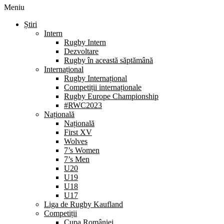
Meniu
Știri
Intern
Rugby Intern
Dezvoltare
Rugby în această săptămână
Internațional
Rugby Internațional
Competiții internaționale
Rugby Europe Championship
#RWC2023
Națională
Națională
First XV
Wolves
7’s Women
7’s Men
U20
U19
U18
U17
Liga de Rugby Kaufland
Competiții
Cupa României