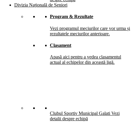
Divizia Națională de Seniori
Program & Rezultate
Vezi programul meciurilor care vor urma și
rezultatele meciurilor anterioare.
Clasament
Apasă aici pentru a vedea clasamentul
actual al echipelor din această ligă.
Clubul Sportiv Municipal Galati
Vezi
detalii despre echipă