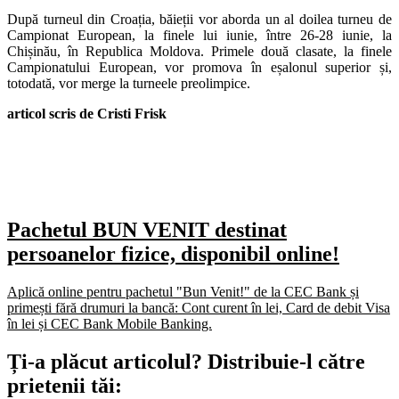
După turneul din Croația, băieții vor aborda un al doilea turneu de
Campionat European, la finele lui iunie, între 26-28 iunie, la
Chișinău, în Republica Moldova. Primele două clasate, la finele
Campionatului European, vor promova în eșalonul superior și,
totodată, vor merge la turneele preolimpice.
articol scris de Cristi Frisk
Pachetul BUN VENIT destinat
persoanelor fizice, disponibil online!
Aplică online pentru pachetul "Bun Venit!" de la CEC Bank și
primești fără drumuri la bancă: Cont curent în lei, Card de debit Visa
în lei și CEC Bank Mobile Banking.​
Ți-a plăcut articolul? Distribuie-l către
prietenii tăi: