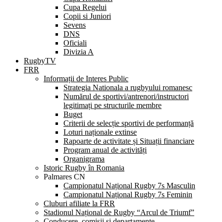
Cupa Regelui
Copii si Juniori
Sevens
DNS
Oficiali
Divizia A
RugbyTV
FRR
Informații de Interes Public
Strategia Nationala a rugbyului romanesc
Numărul de sportivi/antrenori/instructori
legitimați pe structurile membre
Buget
Criterii de selecție sportivi de performanță
Loturi naționale extinse
Rapoarte de activitate și Situații financiare
Program anual de activități
Organigrama
Istoric Rugby în Romania
Palmares CN
Campionatul Național Rugby 7s Masculin
Campionatul Național Rugby 7s Feminin
Cluburi afiliate la FRR
Stadionul Național de Rugby “Arcul de Triumf”
Conducere, comisii și departamente