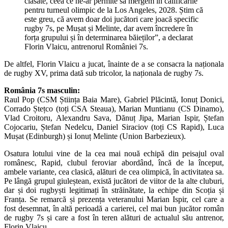
clasate, ceea ce ne-ar permite să mergem în calificările
pentru turneul olimpic de la Los Angeles, 2028. Știm că
este greu, că avem doar doi jucători care joacă specific
rugby 7s, pe Mușat și Melinte, dar avem încredere în
forța grupului și în determinarea băieților”, a declarat
Florin Vlaicu, antrenorul României 7s.
De altfel, Florin Vlaicu a jucat, înainte de a se consacra la naționala
de rugby XV, prima dată sub tricolor, la naționala de rugby 7s.
România 7s masculin:
Raul Pop (CSM Știința Baia Mare), Gabriel Plăcintă, Ionuț Donici,
Corrado Ștețco (toți CSA Steaua), Marian Muntianu (CS Dinamo),
Vlad Croitoru, Alexandru Sava, Dănuț Jipa, Marian Ispir, Ștefan
Cojocariu, Ștefan Nedelcu, Daniel Siraciov (toți CS Rapid), Luca
Mușat (Edinburgh) și Ionuț Melinte (Union Barbezieux).
Osatura lotului vine de la cea mai nouă echipă din peisajul oval
românesc, Rapid, clubul feroviar abordând, încă de la început,
ambele variante, cea clasică, alături de cea olimpică, în activitatea sa.
Pe lângă grupul giuleștean, există jucători de viitor de la alte cluburi,
dar și doi rugbyști legitimați în străinătate, la echipe din Scoția și
Franța. Se remarcă și prezența veteranului Marian Ispir, cel care a
fost desemnat, în altă perioadă a carierei, cel mai bun jucător român
de rugby 7s și care a fost în teren alături de actualul său antrenor,
Florin Vlaicu.