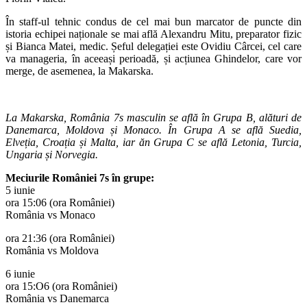
În staff-ul tehnic condus de cel mai bun marcator de puncte din
istoria echipei naționale se mai află Alexandru Mitu, preparator fizic
și Bianca Matei, medic. Șeful delegației este Ovidiu Cârcei, cel care
va manageria, în aceeași perioadă, și acțiunea Ghindelor, care vor
merge, de asemenea, la Makarska.
La Makarska, România 7s masculin se află în Grupa B, alături de
Danemarca, Moldova și Monaco. În Grupa A se află Suedia,
Elveția, Croația și Malta, iar ăn Grupa C se află Letonia, Turcia,
Ungaria și Norvegia.
Meciurile României 7s în grupe:
5 iunie
ora 15:06 (ora României)
România vs Monaco
ora 21:36 (ora României)
România vs Moldova
6 iunie
ora 15:O6 (ora României)
România vs Danemarca