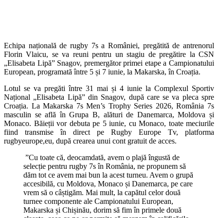
Echipa națională de rugby 7s a României, pregătită de antrenorul
Florin Vlaicu, se va reuni pentru un stagiu de pregătire la CSN
„Elisabeta Lipă” Snagov, premergător primei etape a Campionatului
European, programată între 5 și 7 iunie, la Makarska, în Croația.
Lotul se va pregăti între 31 mai și 4 iunie la Complexul Sportiv
Național „Elisabeta Lipă” din Snagov, după care se va pleca spre
Croația. La Makarska 7s Men’s Trophy Series 2026, România 7s
masculin se află în Grupa B, alături de Danemarca, Moldova și
Monaco. Băieții vor debuta pe 5 iunie, cu Monaco, toate meciurile
fiind transmise în direct pe Rugby Europe Tv, platforma
rugbyeurope,eu, după crearea unui cont gratuit de acces.
”Cu toate că, deocamdată, avem o plajă îngustă de
selecție pentru rugby 7s în România, ne propunem să
dăm tot ce avem mai bun la acest turneu. Avem o grupă
accesibilă, cu Moldova, Monaco și Danemarca, pe care
vrem să o câștigăm. Mai mult, la capătul celor două
turnee componente ale Campionatului European,
Makarska și Chișinău, dorim să fim în primele două