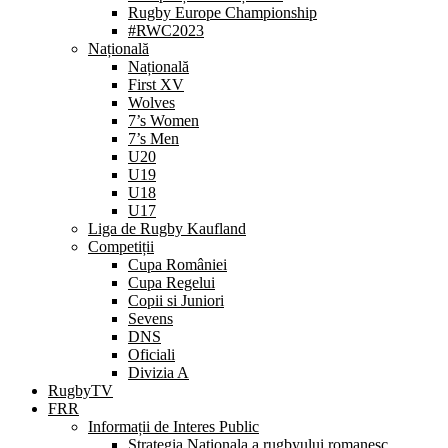
Rugby Europe Championship
#RWC2023
Națională
Națională
First XV
Wolves
7’s Women
7’s Men
U20
U19
U18
U17
Liga de Rugby Kaufland
Competiții
Cupa României
Cupa Regelui
Copii si Juniori
Sevens
DNS
Oficiali
Divizia A
RugbyTV
FRR
Informații de Interes Public
Strategia Nationala a rugbyului romanesc