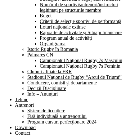
Numărul de sportivi/antrenori/instructori
legitimați pe structurile membre
Buget
Criterii de selecție sportivi de performanță
Loturi naționale extinse
Rapoarte de activitate și Situații financiare
Program anual de activități
Organigrama
Istoric Rugby în Romania
Palmares CN
Campionatul Național Rugby 7s Masculin
Campionatul Național Rugby 7s Feminin
Cluburi afiliate la FRR
Stadionul Național de Rugby “Arcul de Triumf”
Conducere, comisii și departamente
Decizii Disciplinare
Info – Anunțuri
Tehnic
Antrenori
Sistem de licențiere
Fișă individuală a antrenorului
Program cursuri perfecționare 2024
Download
Contact