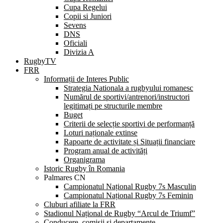
Cupa Regelui
Copii si Juniori
Sevens
DNS
Oficiali
Divizia A
RugbyTV
FRR
Informații de Interes Public
Strategia Nationala a rugbyului romanesc
Numărul de sportivi/antrenori/instructori
legitimați pe structurile membre
Buget
Criterii de selecție sportivi de performanță
Loturi naționale extinse
Rapoarte de activitate și Situații financiare
Program anual de activități
Organigrama
Istoric Rugby în Romania
Palmares CN
Campionatul Național Rugby 7s Masculin
Campionatul Național Rugby 7s Feminin
Cluburi afiliate la FRR
Stadionul Național de Rugby “Arcul de Triumf”
Conducere, comisii și departamente