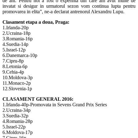
de ani. Pentru noi a fost o experinta din care am avut multe de
invatat si desigur in urmatorul sezon vom continua lupta pentru
promovarea in elita”, ne-a declarat antrenorul Alexandru Lupu.
Clasament etapa a doua, Praga:
1.Irlanda-20p
2.Ucraina-18p
3.Romania-16p
4.Suedia-14p
5.Israel-12p
6.Danemarca-10p
7.Cipru-8p
8.Letonia-6p
9.Cehia-4p
10.Moldova-3p
11.Monaco-2p
12.Slovenia-1p
CLASAMENT GENERAL 2016:
1.Irlanda-40p-Promovata in Sevens Grand Prix Series
2.Ucraina-34p
3.Suedia-32p
4.Romania-28p
5.Israel-22p
6.Moldova-17p
7.Cipru-16p