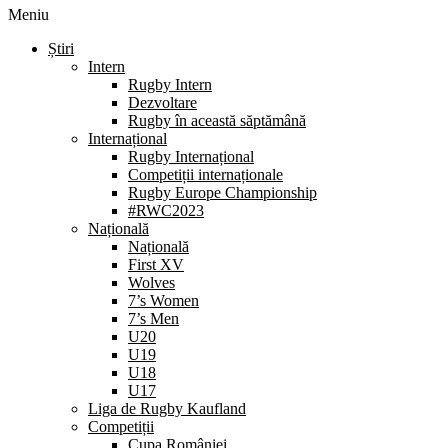
Meniu
Știri
Intern
Rugby Intern
Dezvoltare
Rugby în această săptămână
Internațional
Rugby Internațional
Competiții internaționale
Rugby Europe Championship
#RWC2023
Națională
Națională
First XV
Wolves
7’s Women
7’s Men
U20
U19
U18
U17
Liga de Rugby Kaufland
Competiții
Cupa României