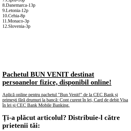
8.Danemarca-13p
9.Letonia-12p
10.Cehia-8p
11.Monaco-3p
12.Slovenia-3p
Pachetul BUN VENIT destinat
persoanelor fizice, disponibil online!
Aplică online pentru pachetul "Bun Venit!" de la CEC Bank și
primești fără drumuri la bancă: Cont curent în lei, Card de debit Visa
în lei și CEC Bank Mobile Banking.​
Ți-a plăcut articolul? Distribuie-l către
prietenii tăi: