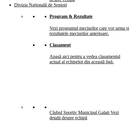
Divizia Națională de Seniori
Program & Rezultate
Vezi programul meciurilor care vor urma și
rezultatele meciurilor anterioare.
Clasament
Apasă aici pentru a vedea clasamentul
actual al echipelor din această ligă.
Clubul Sportiv Municipal Galati
Vezi
detalii despre echipă