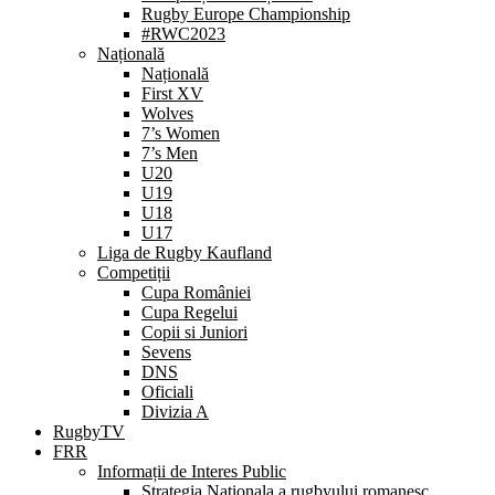
Rugby Europe Championship
#RWC2023
Națională
Națională
First XV
Wolves
7’s Women
7’s Men
U20
U19
U18
U17
Liga de Rugby Kaufland
Competiții
Cupa României
Cupa Regelui
Copii si Juniori
Sevens
DNS
Oficiali
Divizia A
RugbyTV
FRR
Informații de Interes Public
Strategia Nationala a rugbyului romanesc