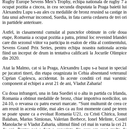
Rugby Europe Sevens Men’s Trophy, echipa nationala de rugby 7 a
ocupat pozitia a cincea, in cea secunda disputata la Praga baietii lui
Alexandru Lupu s-au ales cu medaliile de bronz reusind sa castige in
fata unui adversar incomod, Suedia, in fata careia cedasera de trei ori
in partidele anterioare.
Astfel, in clasamentul cumulat al punctelor obtinute in cele doua
etape, Romania a ocupat pozitia a patra, primul loc revenind Irlandei
care din sezonul viitor va participa in esalon de elita al continentului,
Sevens Grand Prix Series, pentru echipa noastra nationala acesta
fiind un inceput de drum in tentativa calificarii la Jocurile Olimpice
din 2020.
Atat la Malmo, cat si la Praga, Alexandru Lupu s-a bazat in special
pe jucatori tineri, din etapa oragnizata in Cehia absentand veteranul
Ciprian Caplescu, accidentat. In aceste conditii cel mai varstnic
component al echipei a avut 21 de ani, Vladut Zaharia!
Cu doua infrangeri, una in fata Suediei si o alta in partida cu Irlanda,
Romania a obtinut medaliile de bronz, chiar impotriva nordicilor, un
24-10, o revansa cu patru eseuri marcate. “Sunt multumit de ceea ce
am reusit in acesta editie, mai ales ca au fost momente cand pe teren
se poate spune ca a evoluat Romania U21, cu Cristi Chirica, Ionut
Balaban, Marius Simionas, Valerian Berbece, Ionel Melinte, Costel
Manolache si Vladut Zaharia, ultimul fiind cel mai in varsta la cei 21