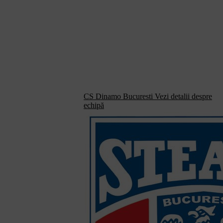
CS Dinamo Bucuresti
Vezi detalii despre
echipă