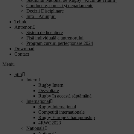
Stadionul Național de Rugby “Arcul de Triumf”
Conducere, comisii și departamente
Decizii Disciplinare
Info – Anunțuri
Tehnic
Antrenori
Sistem de licențiere
Fișă individuală a antrenorului
Program cursuri perfecționare 2024
Download
Contact
Meniu
Știri
Intern
Rugby Intern
Dezvoltare
Rugby în această săptămână
Internațional
Rugby Internațional
Competiții internaționale
Rugby Europe Championship
#RWC2023
Națională
Națională