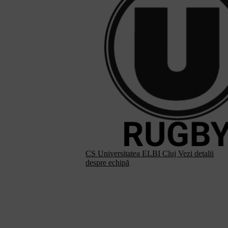
CS Universitatea ELBI Cluj
Vezi detalii
despre echipă