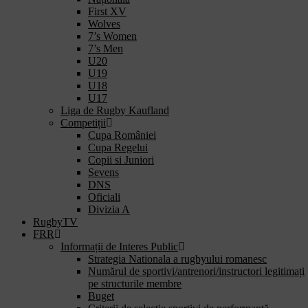
First XV
Wolves
7’s Women
7’s Men
U20
U19
U18
U17
Liga de Rugby Kaufland
Competiții
Cupa României
Cupa Regelui
Copii si Juniori
Sevens
DNS
Oficiali
Divizia A
RugbyTV
FRR
Informații de Interes Public
Strategia Nationala a rugbyului romanesc
Numărul de sportivi/antrenori/instructori legitimați
pe structurile membre
Buget