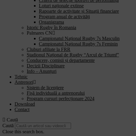
Criterii de selecție sportivi de performanță
Loturi naționale extinse
Rapoarte de activitate și Situații financiare
Program anual de activități
Organigrama
Istoric Rugby în Romania
Palmares CN
Campionatul Național Rugby 7s Masculin
Campionatul Național Rugby 7s Feminin
Cluburi afiliate la FRR
Stadionul Național de Rugby “Arcul de Triumf”
Conducere, comisii și departamente
Decizii Disciplinare
Info – Anunțuri
Tehnic
Antrenori
Sistem de licențiere
Fișă individuală a antrenorului
Program cursuri perfecționare 2024
Download
Contact
Caută
Caută
Close this search box.